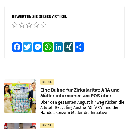
BEWERTEN SIE DIESEN ARTIKEL
Facebook
Twitter
Messenger
WhatsApp
LinkedIn
XING
Teilen
RETAIL
Eine Bühne für Zirkularität: ARA und
Müller informieren am POS über
Kreislauffähigkeit
Über den gesamten August hinweg rücken die
Altstoff Recycling Austria AG (ARA) und der
Handelskonzern Müller die Initiative
„Kreislauf-Helden“ in allen österreichischen
Müller-Filialen
RETAIL