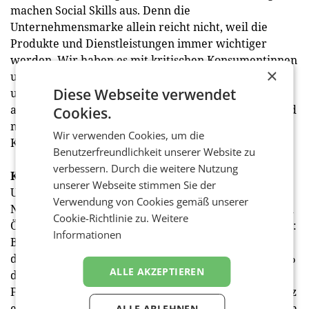
machen Social Skills aus. Denn die
Unternehmensmarke allein reicht nicht, weil die
Produkte und Dienstleistungen immer wichtiger
werden. Wir haben es mit kritischen Konsumentinnen
×
und Konsumenten zu tun und auch Bewerberinnen
Diese Webseite verwendet
und Bewerber wollen genau wissen, für wen sie
arbeiten. Damit stehen CEOs heute in der Auslage und
Cookies.
müssen sich daher verstärkt auch um das
Wir verwenden Cookies, um die
Kommunikative kümmern.“
Benutzerfreundlichkeit unserer Website zu
verbessern. Durch die weitere Nutzung
Klassische Medien vorne
unserer Webseite stimmen Sie der
Um bezüglich wirtschaftlicher Entwicklungen und
Verwendung von Cookies gemäß unserer
Neuigkeiten up-to-date zu bleiben, rezipieren CEOs in
Cookie-Richtlinie zu.
Weitere
Österreich im Schnitt vier verschiedene Medienarten:
Informationen
Beliebteste Medien unter Führungskräfte sind
demnach Tageszeitungen und Online-Medien – je 69%
ALLE AKZEPTIEREN
der Befragten nutzen sie. 62% konsumieren
Fachmedien und 50% den eigenen Pressespiegel. Platz
eins in Sachen Social Media-Nutzung machte demnach
ALLE ABLEHNEN