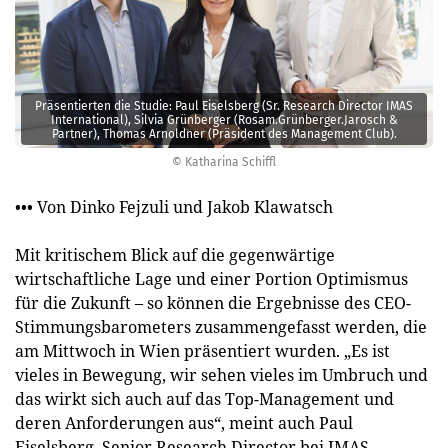
Präsentierten die Studie: Paul Eiselsberg (Sr. Research Director IMAS
International), Silvia Grünberger (Rosam.Grünberger.Jarosch &
Partner), Thomas Arnoldner (Präsident des Management Club).
© Katharina Schiffl
••• Von Dinko Fejzuli und Jakob Klawatsch
Mit kritischem Blick auf die gegenwärtige
wirtschaftliche Lage und einer Portion Optimismus
für die Zukunft – so können die Ergebnisse des CEO-
Stimmungsbarometers zusammengefasst werden, die
am Mittwoch in Wien präsentiert wurden. „Es ist
vieles in Bewegung, wir sehen vieles im Umbruch und
das wirkt sich auch auf das Top-Management und
deren Anforderungen aus“, meint auch Paul
Eiselsberg, Senior Research Director bei IMAS