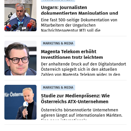
Ungarn: Journalisten
dokumentierten Manipulation und
Zensur
Eine fast 500-seitige Dokumentation von
Mitarbeitern der Ungarischen
Nachrichtenagentur MTI soll die
systematische Nachrichten-Manipulation und
Zensur bei der Agentur während der Zeit
MARKETING & MEDIA
Magenta Telekom erhöht
Investitionen trotz leichtem
Umsatzrückgang
Der anhaltende Druck auf den Digitalstandort
Österreich spiegelt sich in den aktuellen
Zahlen von Magenta Telekom wider. In den
ersten sechs Monaten des laufenden Jahres
verzeichnete
MARKETING & MEDIA
Studie zur Medienpräsenz: Wie
Österreichs ATX-Unternehmen
international wahrgenommen
Österreichs börsennotierte Unternehmen
werden
agieren längst auf internationalen Märkten.
Eine neue internationale
Medienresonanzanalyse untersucht die