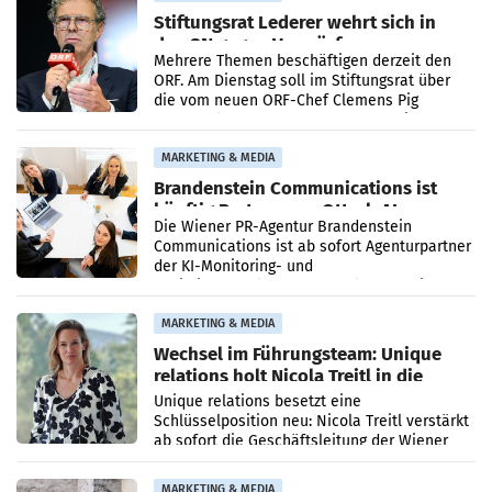
Stiftungsrat Lederer wehrt sich in
den SN gegen Vorwürfe
Mehrere Themen beschäftigen derzeit den
ORF. Am Dienstag soll im Stiftungsrat über
die vom neuen ORF-Chef Clemens Pig
vorgeschlagenen Besetzungen für die
Direktionen abgestimmt werden.
MARKETING & MEDIA
Brandenstein Communications ist
künftig Partner von OtterlyAI
Die Wiener PR-Agentur Brandenstein
Communications ist ab sofort Agenturpartner
der KI-Monitoring- und
Optimierungsplattform OtterlyAI. Damit baut
die Agentur ihr Leistungsportfolio
MARKETING & MEDIA
Wechsel im Führungsteam: Unique
relations holt Nicola Treitl in die
Geschäftsleitung
Unique relations besetzt eine
Schlüsselposition neu: Nicola Treitl verstärkt
ab sofort die Geschäftsleitung der Wiener
PR-Agentur an der Seite von Josef Kalina und
Anna Kalina-Mahr.
MARKETING & MEDIA