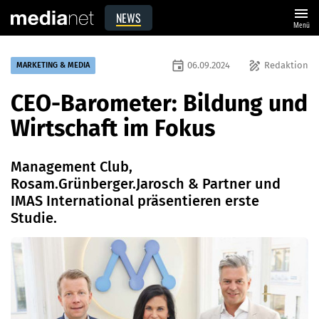
menu
NEWS
Menü
event
draw
06.09.2024
Redaktion
MARKETING & MEDIA
CEO-Barometer: Bildung und
Wirtschaft im Fokus
Management Club,
Rosam.Grünberger.Jarosch & Partner und
IMAS International präsentieren erste
Studie.