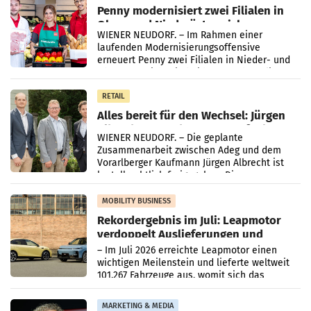
Penny modernisiert zwei Filialen in
Ober- und Niederösterreich
WIENER NEUDORF. – Im Rahmen einer
laufenden Modernisierungsoffensive
erneuert Penny zwei Filialen in Nieder- und
Oberösterreich. Die beiden Standorte liegen
in Haag sowie im rund
RETAIL
Alles bereit für den Wechsel: Jürgen
Albrecht setzt ab 1.1.2027 auf Adeg
WIENER NEUDORF. – Die geplante
Zusammenarbeit zwischen Adeg und dem
Vorarlberger Kaufmann Jürgen Albrecht ist
kartellrechtlich freigegeben: Die
Bundeswettbewerbsbehörde und der
Bundeskartellanwalt
MOBILITY BUSINESS
Rekordergebnis im Juli: Leapmotor
verdoppelt Auslieferungen und
überschreitet die 100.000er-Marke
– Im Juli 2026 erreichte Leapmotor einen
wichtigen Meilenstein und lieferte weltweit
101.267 Fahrzeuge aus, womit sich das
Ergebnis gegenüber Juli 2025 mehr als
verdoppelte (+102
MARKETING & MEDIA