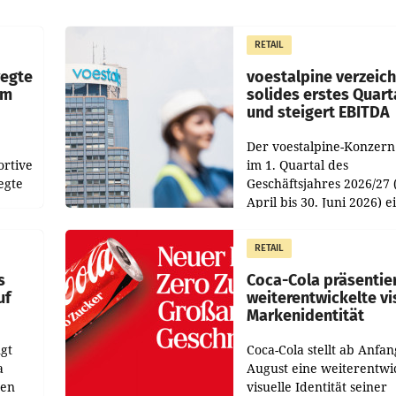
RETAIL
wegte
voestalpine verzeic
im
solides erstes Quart
und steigert EBITDA
Der voestalpine-Konzern
ortive
im 1. Quartal des
egte
Geschäftsjahres 2026/27 
April bis 30. Juni 2026) e
aten
solides Ergebnis erwirtsc
 das
Der Umsatz stieg im Verg
RETAIL
wie
zur Vorjahresperiode
s
Coca-Cola präsentie
uf
weiterentwickelte vi
Markenidentität
gt
Coca-Cola stellt ab Anfan
a
August eine weiterentwi
nen
visuelle Identität seiner