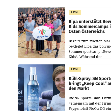
RETAIL
Bipa unterstützt Be
Kids Sommercamps 
Osten Österreichs
Bereits zum zweiten Mal
begleitet Bipa das polysp
Sommersportcamp „Bew
Kids“. Während der
Campwochen in den Mon
Juli und August versorgt
RETAIL
Unternehmen Kinder so
Kühl-Spray: SN Sport
bringt „Keep Cool“ a
den Markt
Die SN Sports GmbH brin
gemeinsam mit der Firm
Feygenblatt FloGu OG ei