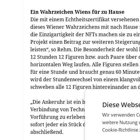
Ein Wahrzeichen Wiens für zu Hause
Die mit einem Echtheitszertifikat versehenen 
dieses Wiener Wahrzeichens mit nach Hause n
die Einzigartigkeit der NFTs machen sie zu 
Projekt einen Beitrag zur weiteren Steiger
leisten“, so Rehm. Die Besonderheit der wohl
12 Stunden 12 Figuren bzw. auch Paare über
horizontalen Weg laufen. Alle Figuren stellen 
für eine Stunde und braucht genau 60 Minute
wird der Stundenwechsel von einem klangvoll
schweben alle 12 Figuren hintereinander an d
„Die Ankeruhr ist ein beliebter Treffpunkt in
Diese Webse
Verbindung von Technik und Kunst. Besucher
Wir verwenden Co
Vorführung zu erleben und dabei die Schönhei
weitere Nutzung 
sofort jeder ein Stück der weltberühmten A
Cookie-Richtlinie
abschließend.