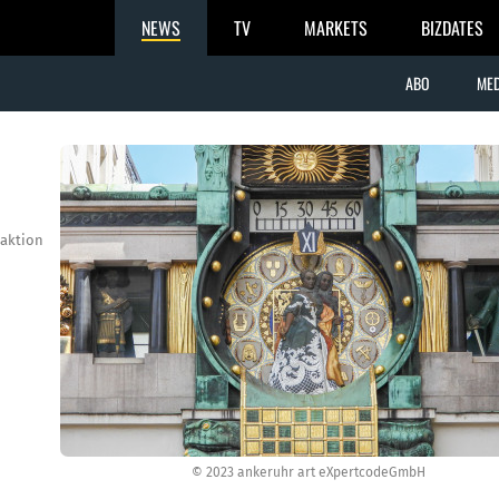
NEWS
TV
MARKETS
BIZDATES
ABO
MED
aktion
© 2023 ankeruhr art eXpertcodeGmbH