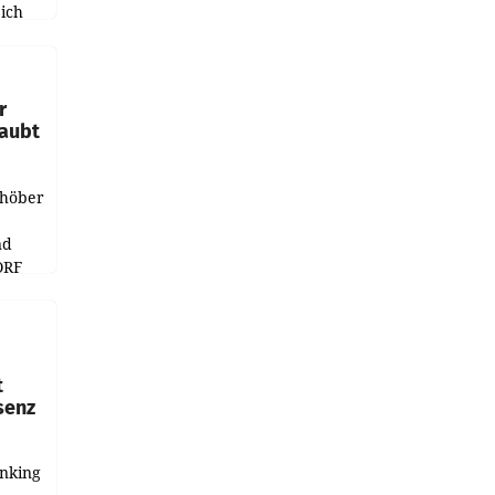
ich
e
r
laubt
chöber
nd
ORF
r APA
t
senz
anking