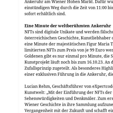
Ankeruhr am Wiener Hohen Markt. Dafür wurd
einstündigen Weg durch die Zeit von 11:00 bis 
sofort erhältlich sind.
Eine Minute der weltberühmten Ankeruhr
NFTs sind digitale Unikate und werden fälschu
österreichischen Geschichte, Kunstliebhaber o
eine Minute der majestätischen Figur Maria T
limitierten NFTs zum Preis von je 99 Euro wer
Goldenen gibt es nur einmal pro Minute, die 
Kunstprojekt läuft noch bis zum 16.10.23. A
Zufallsprinzip zugeteilt. Als besonderes Hig
einer exklusiven Führung in die Ankeruhr, di
Lucian Rehm, Geschäftsführer von eXpertcode,
Kunstwelt: „Mit der Einführung der NFTs der 
Sehenswürdigkeiten und Denkmäler. Zum erst
Wiener Geschichte in ihre Sammlung aufzune
Vergangenheit mit der Zukunft und schafft ein