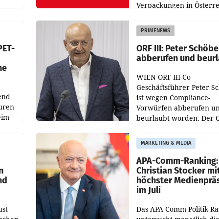
Verpackungen in Österre
 den
vor. Im Mittelpunkt des
ens
Redesigns stehen zentral
PRIMENEWS
ozent
Gestaltungselemente
PET-
ORF III: Peter Schöbe
abberufen und beur
he
WIEN ORF-III-Co-
Geschäftsführer Peter S
end
ist wegen Compliance-
uren
Vorwürfen abberufen u
eim
beurlaubt worden. Der 
bestätigte gegenüber de
uer zu
entsprechende
MARKETING & MEDIA
hsen
Medienberichte.
APA-Comm-Ranking:
n
Christian Stocker mi
nd
höchster Medienprä
im Juli
ust
Das APA-Comm-Politik-R