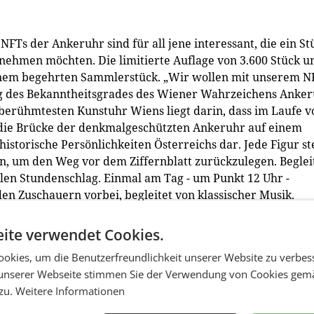
NFTs der Ankeruhr sind für all jene interessant, die ein St
ehmen möchten. Die limitierte Auflage von 3.600 Stück u
einem begehrten Sammlerstück. „Wir wollen mit unserem N
ung des Bekanntheitsgrades des Wiener Wahrzeichens Anke
 berühmtesten Kunstuhr Wiens liegt darin, dass im Laufe v
 die Brücke der denkmalgeschützten Ankeruhr auf einem
historische Persönlichkeiten Österreichs dar. Jede Figur st
n, um den Weg vor dem Ziffernblatt zurückzulegen. Beglei
en Stundenschlag. Einmal am Tag - um Punkt 12 Uhr -
en Zuschauern vorbei, begleitet von klassischer Musik.
 der Wiener Innenstadt und ein bezauberndes Beispiel für 
ite verwendet Cookies.
 können sich täglich um 12 Uhr davor versammeln, um die
okies, um die Benutzerfreundlichkeit unserer Website zu verbes
t des Jugendstil-Designs zu bewundern. Neu ist, dass sich
unserer Webseite stimmen Sie der Verwendung von Cookies gem
nkeruhr in sein Wohnzimmer holen kann“, ergänzt Rehm
 zu.
Weitere Informationen