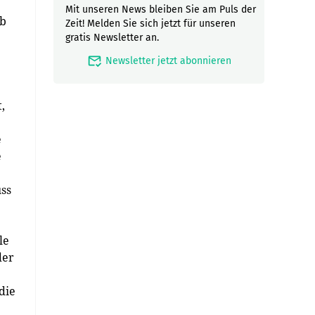
Mit unseren News bleiben Sie am Puls der
ab
Zeit! Melden Sie sich jetzt für unseren
gratis Newsletter an.
mark_email_read
Newsletter jetzt abonnieren
,
e
e
uss
le
der
die