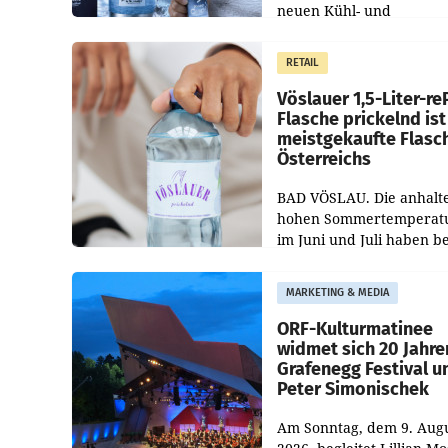
neuen Kühl- und
Regenerations-Spray auf
Markt. Das Produkt nam
RETAIL
„Keep Cool“ ist zu 100 Pr
Vöslauer 1,5-Liter-re
Flasche prickelnd ist
meistgekaufte Flasc
Österreichs
BAD VÖSLAU. Die anhalt
hohen Sommertemperat
im Juni und Juli haben b
niederösterreichischen
Getränkehersteller Vösla
MARKETING & MEDIA
deutlichen Absatzzuwäc
geführt. Während
ORF-Kulturmatinee
widmet sich 20 Jahre
Grafenegg Festival u
Peter Simonischek
Am Sonntag, dem 9. Aug