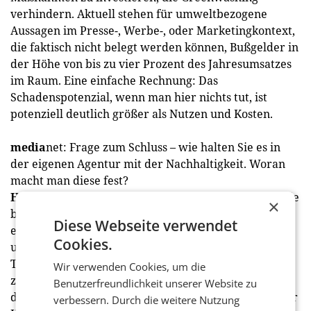
verhindern. Aktuell stehen für umweltbezogene
Aussagen im Presse-, Werbe-, oder Marketingkontext,
die faktisch nicht belegt werden können, Bußgelder in
der Höhe von bis zu vier Prozent des Jahresumsatzes
im Raum. Eine einfache Rechnung: Das
Schadenspotenzial, wenn man hier nichts tut, ist
potenziell deutlich größer als Nutzen und Kosten.
media
net: Frage zum Schluss – wie halten Sie es in
der eigenen Agentur mit der Nachhaltigkeit. Woran
macht man diese fest?
Hudelist:
Als PR-Agentur spielen wir eine Doppelrolle
×
bei der Unterstützung des Wandels – durch unser
Diese Webseite verwendet
eigenes Handeln und durch die Zusammenarbeit mit
Cookies.
unseren Kunden. Eine standortübergreifende
Taskforce mit entsprechendem Spezialwissen und
Wir verwenden Cookies, um die
zertifizierten Ausbildungen zum Thema sorgt bei ikp
Benutzerfreundlichkeit unserer Website zu
dafür, dass das Thema intern, extern sowie in unserer
verbessern. Durch die weitere Nutzung