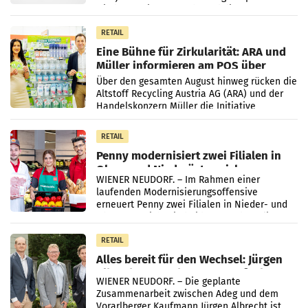
wieder Gewinn gemacht und die
Markterwartung deutlich übertroffen.
RETAIL
Eine Bühne für Zirkularität: ARA und
Müller informieren am POS über
Kreislauffähigkeit
Über den gesamten August hinweg rücken die
Altstoff Recycling Austria AG (ARA) und der
Handelskonzern Müller die Initiative
„Kreislauf-Helden“ in allen österreichischen
Müller-Filialen
RETAIL
Penny modernisiert zwei Filialen in
Ober- und Niederösterreich
WIENER NEUDORF. – Im Rahmen einer
laufenden Modernisierungsoffensive
erneuert Penny zwei Filialen in Nieder- und
Oberösterreich. Die beiden Standorte liegen
in Haag sowie im rund
RETAIL
Alles bereit für den Wechsel: Jürgen
Albrecht setzt ab 1.1.2027 auf Adeg
WIENER NEUDORF. – Die geplante
Zusammenarbeit zwischen Adeg und dem
Vorarlberger Kaufmann Jürgen Albrecht ist