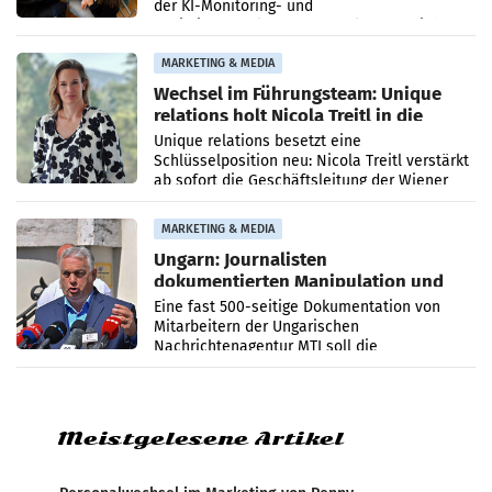
der KI-Monitoring- und
Optimierungsplattform OtterlyAI. Damit baut
die Agentur ihr Leistungsportfolio
MARKETING & MEDIA
Wechsel im Führungsteam: Unique
relations holt Nicola Treitl in die
Geschäftsleitung
Unique relations besetzt eine
Schlüsselposition neu: Nicola Treitl verstärkt
ab sofort die Geschäftsleitung der Wiener
PR-Agentur an der Seite von Josef Kalina und
Anna Kalina-Mahr.
MARKETING & MEDIA
Ungarn: Journalisten
dokumentierten Manipulation und
Zensur
Eine fast 500-seitige Dokumentation von
Mitarbeitern der Ungarischen
Nachrichtenagentur MTI soll die
systematische Nachrichten-Manipulation und
Zensur bei der Agentur während der Zeit
Meistgelesene Artikel