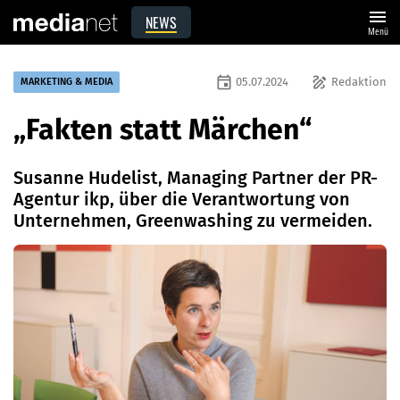
menu
NEWS
Menü
event
draw
05.07.2024
Redaktion
MARKETING & MEDIA
„Fakten statt Märchen“
Susanne Hudelist, Managing Partner der PR-
Agentur ikp, über die Verantwortung von
Unternehmen, Greenwashing zu vermeiden.