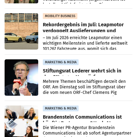
kartellrechtlich freigegeben: Die
Bundeswettbewerbsbehörde und der
Bundeskartellanwalt
MOBILITY BUSINESS
Rekordergebnis im Juli: Leapmotor
verdoppelt Auslieferungen und
überschreitet die 100.000er-Marke
– Im Juli 2026 erreichte Leapmotor einen
wichtigen Meilenstein und lieferte weltweit
101.267 Fahrzeuge aus, womit sich das
Ergebnis gegenüber Juli 2025 mehr als
verdoppelte (+102
MARKETING & MEDIA
Stiftungsrat Lederer wehrt sich in
den SN gegen Vorwürfe
Mehrere Themen beschäftigen derzeit den
ORF. Am Dienstag soll im Stiftungsrat über
die vom neuen ORF-Chef Clemens Pig
vorgeschlagenen Besetzungen für die
Direktionen abgestimmt werden.
MARKETING & MEDIA
Brandenstein Communications ist
künftig Partner von OtterlyAI
Die Wiener PR-Agentur Brandenstein
Communications ist ab sofort Agenturpartner