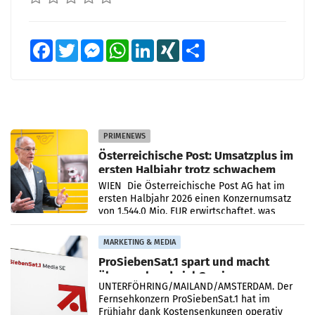
Facebook
Twitter
Messenger
WhatsApp
LinkedIn
XING
Teilen
PRIMENEWS
Österreichische Post: Umsatzplus im
ersten Halbjahr trotz schwachem
Briefgeschäft
WIEN Die Österreichische Post AG hat im
ersten Halbjahr 2026 einen Konzernumsatz
von 1.544,0 Mio. EUR erwirtschaftet, was
einem Plus von 3,8 Prozent gegenüber dem
Vergleichszeitraum
MARKETING & MEDIA
ProSiebenSat.1 spart und macht
überraschend viel Gewinn
UNTERFÖHRING/MAILAND/AMSTERDAM. Der
Fernsehkonzern ProSiebenSat.1 hat im
Frühjahr dank Kostensenkungen operativ