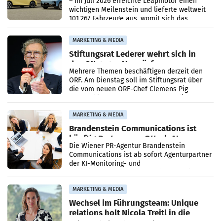
– Im Juli 2026 erreichte Leapmotor einen
wichtigen Meilenstein und lieferte weltweit
101.267 Fahrzeuge aus, womit sich das
Ergebnis gegenüber Juli 2025 mehr als
verdoppelte (+102
MARKETING & MEDIA
Stiftungsrat Lederer wehrt sich in
den SN gegen Vorwürfe
Mehrere Themen beschäftigen derzeit den
ORF. Am Dienstag soll im Stiftungsrat über
die vom neuen ORF-Chef Clemens Pig
vorgeschlagenen Besetzungen für die
Direktionen abgestimmt werden.
MARKETING & MEDIA
Brandenstein Communications ist
künftig Partner von OtterlyAI
Die Wiener PR-Agentur Brandenstein
Communications ist ab sofort Agenturpartner
der KI-Monitoring- und
Optimierungsplattform OtterlyAI. Damit baut
die Agentur ihr Leistungsportfolio
MARKETING & MEDIA
Wechsel im Führungsteam: Unique
relations holt Nicola Treitl in die