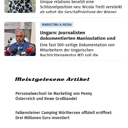
Geschäftsleitung
Unique relations besetzt eine
Schlüsselposition neu: Nicola Treitl verstärkt
ab sofort die Geschäftsleitung der Wiener
PR-Agentur an der Seite von Josef Kalina und
Anna Kalina-Mahr.
MARKETING & MEDIA
Ungarn: Journalisten
dokumentierten Manipulation und
Zensur
Eine fast 500-seitige Dokumentation von
Mitarbeitern der Ungarischen
Nachrichtenagentur MTI soll die
systematische Nachrichten-Manipulation und
Zensur bei der Agentur während der Zeit
Meistgelesene Artikel
Personalwechsel im Marketing von Penny
Österreich und Rewe Großhandel
Falkensteiner Camping Wörthersee offiziell eröffnet:
Drei Millionen Euro investiert