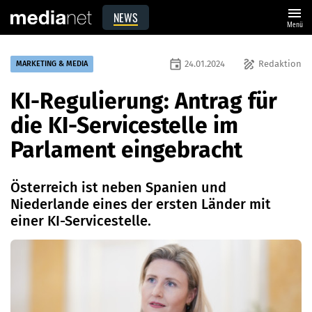
menu
NEWS
Menü
event
draw
24.01.2024
Redaktion
MARKETING & MEDIA
KI-Regulierung: Antrag für
die KI-Servicestelle im
Parlament eingebracht
Österreich ist neben Spanien und
Niederlande eines der ersten Länder mit
einer KI-Servicestelle.