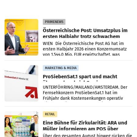
PRIMENEWS
Österreichische Post: Umsatzplus im
ersten Halbjahr trotz schwachem
Briefgeschäft
WIEN Die Österreichische Post AG hat im
ersten Halbjahr 2026 einen Konzernumsatz
von 1.544,0 Mio. EUR erwirtschaftet, was
einem Plus von 3,8 Prozent gegenüber dem
Vergleichszeitraum
MARKETING & MEDIA
ProSiebenSat.1 spart und macht
überraschend viel Gewinn
UNTERFÖHRING/MAILAND/AMSTERDAM. Der
Fernsehkonzern ProSiebenSat.1 hat im
Frühjahr dank Kostensenkungen operativ
wieder Gewinn gemacht und die
Markterwartung deutlich übertroffen.
RETAIL
Eine Bühne für Zirkularität: ARA und
Müller informieren am POS über
Kreislauffähigkeit
Über den gesamten August hinweg rücken die