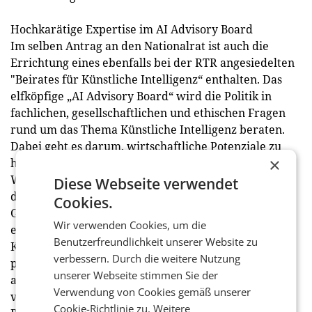
Hochkarätige Expertise im AI Advisory Board
Im selben Antrag an den Nationalrat ist auch die
Errichtung eines ebenfalls bei der RTR angesiedelten
"Beirates für Künstliche Intelligenz“ enthalten. Das
elfköpfige „AI Advisory Board“ wird die Politik in
fachlichen, gesellschaftlichen und ethischen Fragen
rund um das Thema Künstliche Intelligenz beraten.
Dabei geht es darum, wirtschaftliche Potenziale zu
×
heben, bei Fragen zu unterstützen und insgesamt
Wissen zu KI zu bündeln. So wird ein Mehrwert für
Diese Webseite verwendet
die öffentliche Verwaltung, Wirtschaft und
Cookies.
Gesellschaft geschaffen. Das AI Advisory Board wird
Wir verwenden Cookies, um die
ebenfalls an der Überarbeitung der österreichischen
Benutzerfreundlichkeit unserer Website zu
KI-Strategie mitwirken, die noch im ersten Halbjahr
verbessern. Durch die weitere Nutzung
präsentiert wird. Die elf Mitglieder des Beirates sind
unserer Webseite stimmen Sie der
ausgewiesene Expertinnen und Experten und
Verwendung von Cookies gemäß unserer
verfügen über ausgezeichnete Kenntnisse in den
Cookie-Richtlinie zu.
Weitere