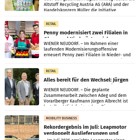
Altstoff Recycling Austria AG (ARA) und der
Handelskonzern Müller die Initiative
„Kreislauf-Helden“ in allen österreichischen
Müller-Filialen
RETAIL
Penny modernisiert zwei Filialen in
Ober- und Niederösterreich
WIENER NEUDORF. – Im Rahmen einer
laufenden Modernisierungsoffensive
erneuert Penny zwei Filialen in Nieder- und
Oberösterreich. Die beiden Standorte liegen
in Haag sowie im rund
RETAIL
Alles bereit für den Wechsel: Jürgen
Albrecht setzt ab 1.1.2027 auf Adeg
WIENER NEUDORF. – Die geplante
Zusammenarbeit zwischen Adeg und dem
Vorarlberger Kaufmann Jürgen Albrecht ist
kartellrechtlich freigegeben: Die
Bundeswettbewerbsbehörde und der
Bundeskartellanwalt
MOBILITY BUSINESS
Rekordergebnis im Juli: Leapmotor
verdoppelt Auslieferungen und
überschreitet die 100.000er-Marke