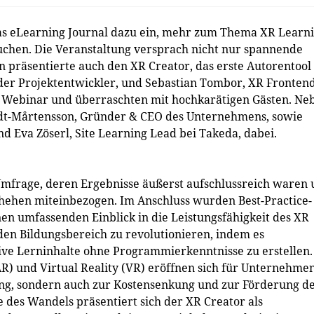
s eLearning Journal dazu ein, mehr zum Thema XR Learn
chen. Die Veranstaltung versprach nicht nur spannende
n präsentierte auch den XR Creator, das erste Autorentool
nder Projektentwickler, und Sebastian Tombor, XR Fronten
s Webinar und überraschten mit hochkarätigen Gästen. Ne
dt-Mårtensson, Gründer & CEO des Unternehmens, sowie
d Eva Zöserl, Site Learning Lead bei Takeda, dabei.
 Umfrage, deren Ergebnisse äußerst aufschlussreich waren
chehen miteinbezogen. Im Anschluss wurden Best-Practice-
nen umfassenden Einblick in die Leistungsfähigkeit des XR
 den Bildungsbereich zu revolutionieren, indem es
ive Lerninhalte ohne Programmierkenntnisse zu erstellen.
R) und Virtual Reality (VR) eröffnen sich für Unternehme
rung, sondern auch zur Kostensenkung und zur Förderung d
e des Wandels präsentiert sich der XR Creator als