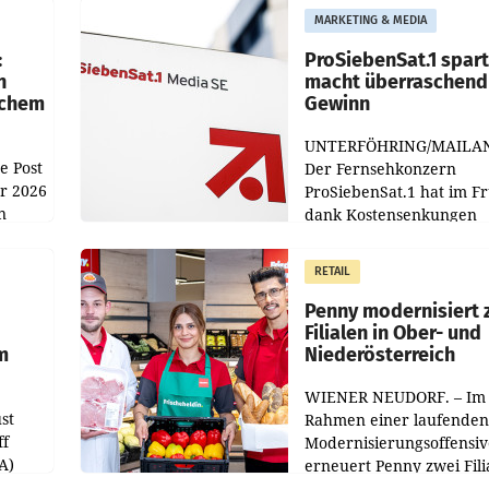
MARKETING & MEDIA
:
ProSiebenSat.1 spar
n
macht überraschend 
achem
Gewinn
UNTERFÖHRING/MAILA
e Post
Der Fernsehkonzern
hr 2026
ProSiebenSat.1 hat im F
n
dank Kostensenkungen
operativ wieder Gewinn
m Plus
gemacht und die
RETAIL
er
Markterwartung deutlic
übertroffen.
Penny modernisiert 
Filialen in Ober- und
m
Niederösterreich
WIENER NEUDORF. – Im
st
Rahmen einer laufenden
ff
Modernisierungsoffensiv
A)
erneuert Penny zwei Fili
Nieder- und Oberösterre