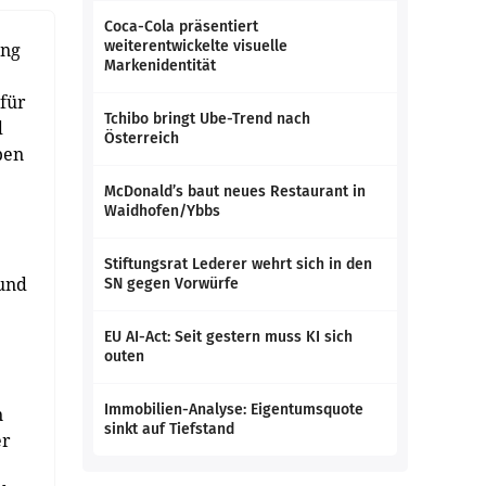
Coca-Cola präsentiert
weiterentwickelte visuelle
ing
Markenidentität
 für
Tchibo bringt Ube-Trend nach
d
Österreich
ben
McDonald’s baut neues Restaurant in
Waidhofen/Ybbs
Stiftungsrat Lederer wehrt sich in den
 und
SN gegen Vorwürfe
EU AI-Act: Seit gestern muss KI sich
outen
Immobilien-Analyse: Eigentumsquote
n
sinkt auf Tiefstand
er