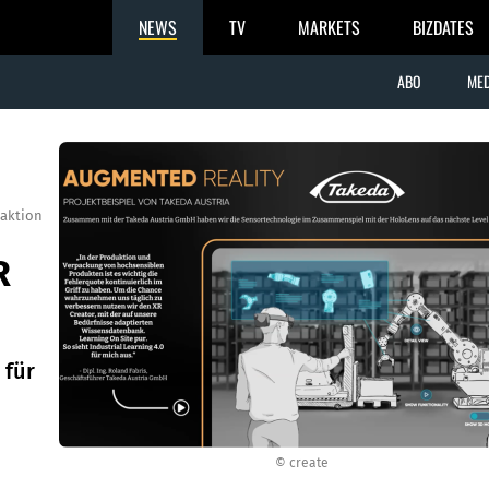
NEWS
TV
MARKETS
BIZDATES
ABO
MED
aktion
R
 für
© create