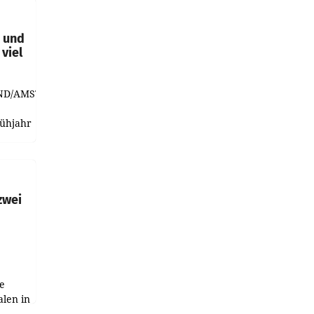
t und
viel
ND/AMSTERDAM.
rühjahr
h
zwei
e
alen in
ich.