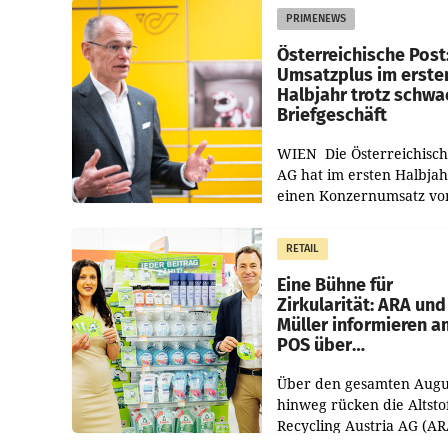
PRIMENEWS
Österreichische Post
Umsatzplus im erste
Halbjahr trotz schw
Briefgeschäft
WIEN Die Österreichisch
AG hat im ersten Halbja
einen Konzernumsatz vo
1.544,0 Mio. EUR
erwirtschaftet, was eine
RETAIL
von 3,8 Prozent gegenüb
dem Vergleichszeitraum
Eine Bühne für
Zirkularität: ARA und
Müller informieren a
POS über
Kreislauffähigkeit
Über den gesamten Augu
hinweg rücken die Altsto
Recycling Austria AG (AR
und der Handelskonzern