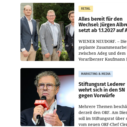
Müller die Initiative „Krei
RETAIL
Helden“ in allen
österreichischen Müller-F
Alles bereit für den
Wechsel: Jürgen Albr
setzt ab 1.1.2027 auf
WIENER NEUDORF. – Die
geplante Zusammenarbei
zwischen Adeg und dem
Vorarlberger Kaufmann 
Albrecht ist kartellrechtl
freigegeben: Die
MARKETING & MEDIA
Bundeswettbewerbsbeh
und der Bundeskartellan
Stiftungsrat Lederer
wehrt sich in den SN
gegen Vorwürfe
Mehrere Themen beschä
derzeit den ORF. Am Die
soll im Stiftungsrat über 
vom neuen ORF-Chef Cl