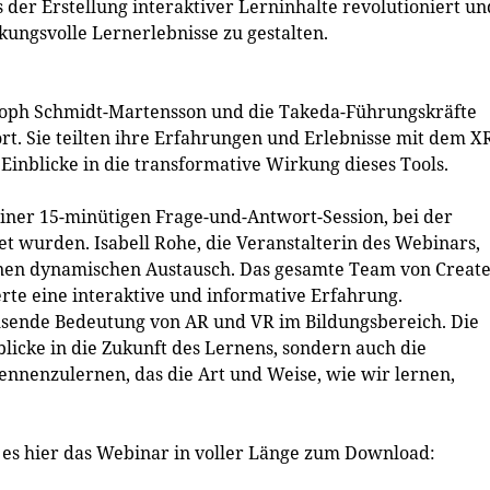
der Erstellung interaktiver Lerninhalte revolutioniert un
kungsvolle Lernerlebnisse zu gestalten.
stoph Schmidt-Martensson und die Takeda-Führungskräfte
t. Sie teilten ihre Erfahrungen und Erlebnisse mit dem X
inblicke in die transformative Wirkung dieses Tools.
 einer 15-minütigen Frage-und-Antwort-Session, bei der
t wurden. Isabell Rohe, die Veranstalterin des Webinars,
einen dynamischen Austausch. Das gesamte Team von Creat
rte eine interaktive und informative Erfahrung.
hsende Bedeutung von AR und VR im Bildungsbereich. Die
licke in die Zukunft des Lernens, sondern auch die
ennenzulernen, das die Art und Weise, wie wir lernen,
ibt es hier das Webinar in voller Länge zum Download: