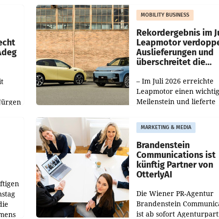
slauf-
Die beiden Standorte lie
MOBILITY BUSINESS
Haag sowie im rund
ilialen
Rekordergebnis im Ju
echt
Leapmotor verdoppe
 Adeg
Auslieferungen und
überschreitet die
100.000er-Marke
– Im Juli 2026 erreichte
t
Leapmotor einen wichti
Meilenstein und lieferte
Jürgen
weltweit 101.267 Fahrze
ich
aus, womit sich das Erge
MARKETING & MEDIA
gegenüber Juli 2025 meh
örde
verdoppelte (+102
walt
Brandenstein
Communications ist
künftig Partner von
OtterlyAI
ftigen
Die Wiener PR-Agentur
nstag
Brandenstein Communica
die
ist ab sofort Agenturpar
emens