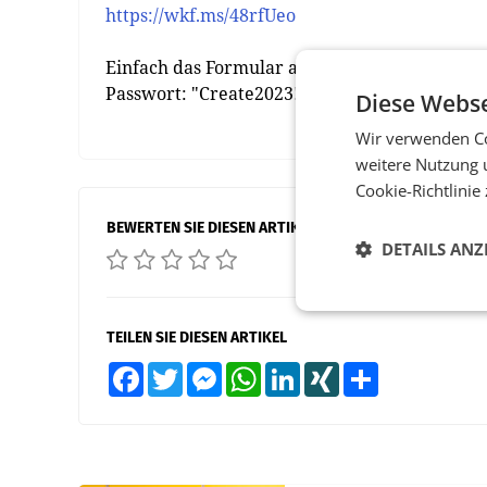
https://wkf.ms/48rfUeo
Einfach das Formular ausfüllen, der Downloa
Passwort: "Create2023!"
Diese Webse
Wir verwenden Co
weitere Nutzung 
Cookie-Richtlinie
BEWERTEN SIE DIESEN ARTIKEL
DETAILS ANZ
TEILEN SIE DIESEN ARTIKEL
Facebook
Twitter
Messenger
WhatsApp
LinkedIn
XING
Teilen