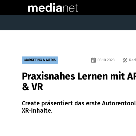
event
draw
03.10.2023
Red
MARKETING & MEDIA
Praxisnahes Lernen mit A
& VR
Create präsentiert das erste Autorentool
XR-Inhalte.