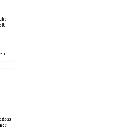
gen in
li:
lt
gen
uge
bnis
r als
tions
tner