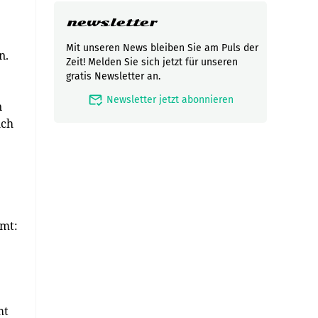
newsletter
Mit unseren News bleiben Sie am Puls der
n.
Zeit! Melden Sie sich jetzt für unseren
gratis Newsletter an.
mark_email_read
Newsletter jetzt abonnieren
n
uch
amt:
mt