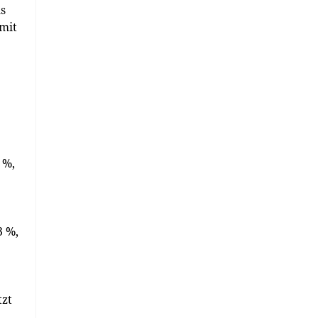
us
 mit
 %,
3 %,
tzt