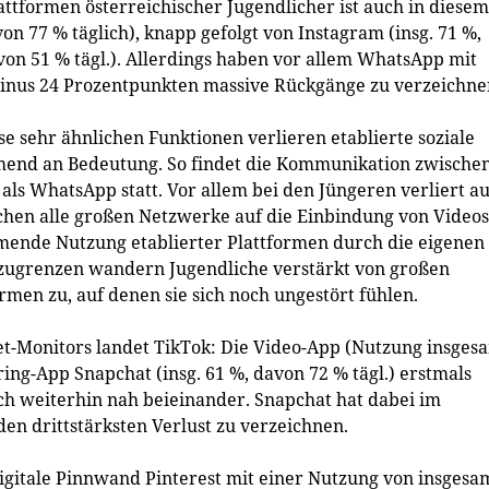
ttformen österreichischer Jugendlicher ist auch in diesem
n 77 % täglich), knapp gefolgt von Instagram (insg. 71 %,
avon 51 % tägl.). Allerdings haben vor allem WhatsApp mit
inus 24 Prozentpunkten massive Rückgänge zu verzeichne
se sehr ähnlichen Funktionen verlieren etablierte soziale
hmend an Bedeutung. So findet die Kommunikation zwische
als WhatsApp statt. Vor allem bei den Jüngeren verliert a
hen alle großen Netzwerke auf die Einbindung von Videos
hmende Nutzung etablierter Plattformen durch die eigenen
abzugrenzen wandern Jugendliche verstärkt von großen
men zu, auf denen sie sich noch ungestört fühlen.
net-Monitors landet TikTok: Die Video-App (Nutzung insges
ring-App Snapchat (insg. 61 %, davon 72 % tägl.) erstmals
ch weiterhin nah beieinander. Snapchat hat dabei im
en drittstärksten Verlust zu verzeichnen.
digitale Pinnwand Pinterest mit einer Nutzung von insgesa