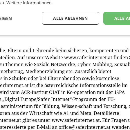
d Erhebungsdaten zu weiteren Online- und Social-Media-
 zu.
Weitere Informationen
ernetmonitor.at
EIGEN
ALLE ABLEHNEN
ALLE A
ps zur sicheren und verantwortungsvollen Internetnutzun
iche, Eltern und Lehrende beim sicheren, kompetenten und
edien. Auf unserer Website www.saferinternet.at finden 
 zu Themen wie Soziale Netzwerke, Cyber-Mobbing, Sexuali
rnetbetrug, Medienerziehung etc. Zusätzlich bietet
 in Schulen oder bei Elternabenden sowie kostenlose
rinternet.at ist die österreichische Informationsstelle im
wird vom ACR-Institut ÖIAT in Ko-operation mit der ISPA
s „Digital Europe/Safer Internet“-Programm der EU-
sministerium für Bildung, Wissen-schaft und Forschung, 
ren aus der Wirtschaft wie A1 und Meta. Detaillierte
nternet.at gibt es unter www.saferinternet.at. Für Fragen 
nteressierte per E-Mail an
office@saferinternet.at
wenden