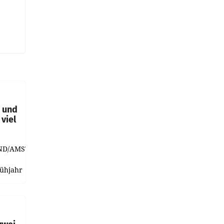
t und
viel
ND/AMSTERDAM.
rühjahr
h