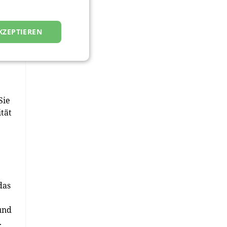
KZEPTIEREN
g:
Sie
tät
das
und
.