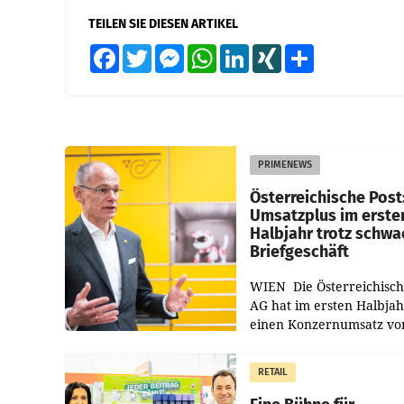
TEILEN SIE DIESEN ARTIKEL
Facebook
Twitter
Messenger
WhatsApp
LinkedIn
XING
Teilen
PRIMENEWS
Österreichische Post
Umsatzplus im erste
Halbjahr trotz schw
Briefgeschäft
WIEN Die Österreichisch
AG hat im ersten Halbja
einen Konzernumsatz vo
1.544,0 Mio. EUR
erwirtschaftet, was eine
RETAIL
von 3,8 Prozent gegenüb
dem Vergleichszeitraum