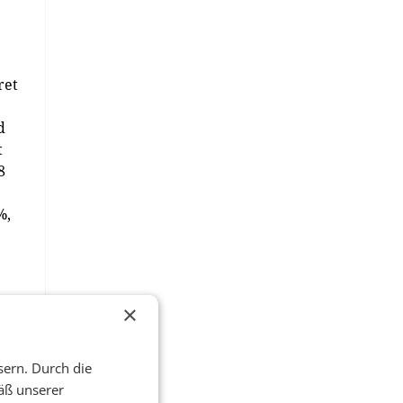
ret
d
t
8
%,
×
hen
sern. Durch die
äß unserer