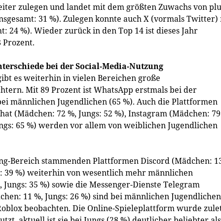
weiter zulegen und landet mit dem größten Zuwachs von pl
nsgesamt: 31 %). Zulegen konnte auch X (vormals Twitter)
: 24 %). Wieder zurück in den Top 14 ist dieses Jahr
 Prozent.
nterschiede bei der Social-Media-Nutzung
ibt es weiterhin in vielen Bereichen große
tern. Mit 89 Prozent ist WhatsApp erstmals bei der
 bei männlichen Jugendlichen (65 %). Auch die Plattformen
chat (Mädchen: 72 %, Jungs: 52 %), Instagram (Mädchen: 79
ngs: 65 %) werden vor allem von weiblichen Jugendlichen
ng-Bereich stammenden Plattformen Discord (Mädchen: 1
s: 39 %) weiterhin von wesentlich mehr männlichen
, Jungs: 35 %) sowie die Messenger-Dienste Telegram
chen: 11 %, Jungs: 26 %) sind bei männlichen Jugendlichen
 Roblox beobachten. Die Online-Spieleplattform wurde zule
, aktuell ist sie bei Jungs (28 %) deutlicher beliebter als