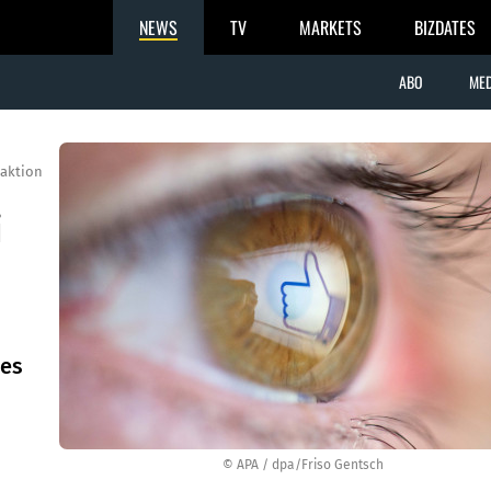
NEWS
TV
MARKETS
BIZDATES
ABO
MED
aktion
i
des
© APA / dpa/Friso Gentsch