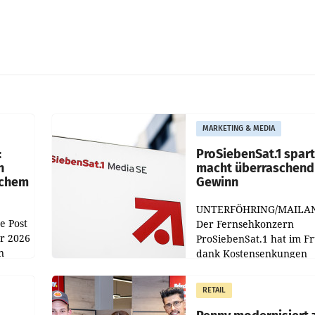
MARKETING & MEDIA
:
ProSiebenSat.1 spar
n
macht überraschend 
achem
Gewinn
UNTERFÖHRING/MAILA
e Post
Der Fernsehkonzern
hr 2026
ProSiebenSat.1 hat im F
n
dank Kostensenkungen
operativ wieder Gewinn
m Plus
gemacht und die
RETAIL
er
Markterwartung deutlic
übertroffen.