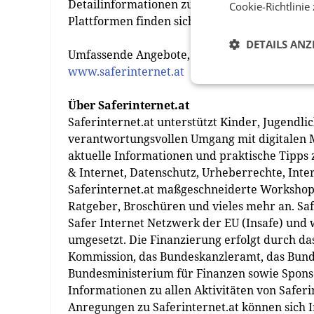
Detailinformationen zur aktuellen Studie un
Cookie-Richtlinie
Plattformen finden sich unter
www.jugendint
DETAILS ANZ
Umfassende Angebote, Informationen und Tip
www.saferinternet.at
Über Saferinternet.at
Saferinternet.at unterstützt Kinder, Jugendl
verantwortungsvollen Umgang mit digitalen M
aktuelle Informationen und praktische Tipps
& Internet, Datenschutz, Urheberrechte, Inte
Saferinternet.at maßgeschneiderte Workshops
Ratgeber, Broschüren und vieles mehr an. Safe
Safer Internet Netzwerk der EU (Insafe) und 
umgesetzt. Die Finanzierung erfolgt durch da
Kommission, das Bundeskanzleramt, das Bunde
Bundesministerium für Finanzen sowie Sponso
Informationen zu allen Aktivitäten von Saferi
Anregungen zu Saferinternet.at können sich I