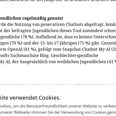
gendlichen regelmäßig genutzt
de die Nutzung von generativen Chatbots abgefragt, konk
ent der befragten Jugendlichen dieses Tool zumindest schon
endliche (78 %). Auffallend ist, dass es keinen Unterschie
igen (70 %) und der 15- bis 17-Jährigen (71 %) gibt. Genutz
orm OpenAI (81 %), gefolgt vom Snapchat-Chatbot My AI (2
softs Suchmaschine Bing. Geschlechterspezifische
My AI, der hauptsächlich von weiblichen Jugendlichen (41 
h durchgeführte und repräsentative Studie im Auftrag von
 sozialen Netzwerke und Online-Plattformen von Jugendlic
ite verwendet Cookies.
den und welche Veränderungen es in der Mediennutzung in
okies, um die Benutzerfreundlichkeit unserer Website zu verbes
unserer Webseite stimmen Sie der Verwendung von Cookies gem