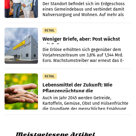
Der Standort befindet sich im Erdgeschoss
eines Gemeindebaus und verbindet damit
Nahversorgung und Wohnen. Auf mehr als
330 m² Verkaufsfläche bietet Billa ein breites
Sortiment mit
RETAIL
Weniger Briefe, aber: Post wächst
mit E-Commerce
Die Erlöse erhöhten sich gegenüber dem
Vorjahreszeitraum um 3,8% auf 1,544 Mrd.
Euro. Wachstumstreiber war erneut das E-
Commerce- und Logistikgeschäft, während
der Strukturwandel
RETAIL
Lebensmittel der Zukunft: Wie
Pflanzenzüchtung die
Ernährungssicherheit sichert
Auch im Jahr 2045 werden Getreide,
Kartoffeln, Gemüse, Obst und Hülsenfrüchte
die Grundlage der menschlichen Ernährung
bilden. Allerdings verändern sich die
Eigenschaften der Pflanzen
Meistgelesene Artikel