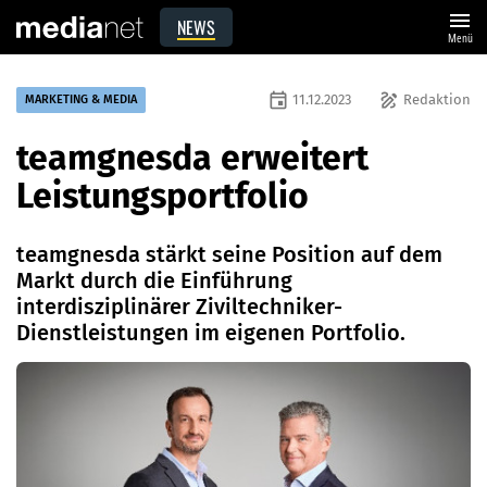
menu
NEWS
Menü
event
draw
11.12.2023
Redaktion
MARKETING & MEDIA
teamgnesda erweitert
Leistungsportfolio
teamgnesda stärkt seine Position auf dem
Markt durch die Einführung
interdisziplinärer Ziviltechniker-
Dienstleistungen im eigenen Portfolio.