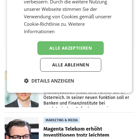
verbessern. Durch die weitere Nutzung
BEWERTEN SIE DIESEN ARTIKEL
unserer Webseite stimmen Sie der
Verwendung von Cookies gemäß unserer
Cookie-Richtlinie zu.
Weitere
Informationen
Facebook
Twitter
Messenger
WhatsApp
LinkedIn
XING
Teilen
ALLE AKZEPTIEREN
ALLE ABLEHNEN
MARKETING & MEDIA
DETAILS ANZEIGEN
Sebastian Knabl wird Partner bei EY
Österreich
WIEN.Sebastian Knabl wird Partner bei EY
Österreich. In seiner neuen Funktion soll er
Banken und Finanzinstitute bei
regulatorischen Anforderungen, im
Risikomanagement und bei
Transformationsprojekten
MARKETING & MEDIA
Magenta Telekom erhöht
Investitionen trotz leichtem