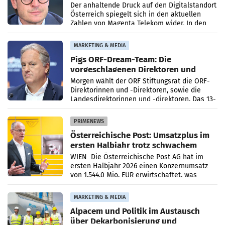
Umsatzrückgang
Der anhaltende Druck auf den Digitalstandort
Österreich spiegelt sich in den aktuellen
Zahlen von Magenta Telekom wider. In den
ersten sechs Monaten des laufenden Jahres
verzeichnete
MARKETING & MEDIA
Pigs ORF-Dream-Team: Die
vorgeschlagenen Direktoren und
Direktorinnen
Morgen wählt der ORF Stiftungsrat die ORF-
Direktorinnen und -Direktoren, sowie die
Landesdirektorinnen und -direktoren. Das 13-
köpfige Wunschteam des ab 1. Jänner 2027
amtierenden
PRIMENEWS
Österreichische Post: Umsatzplus im
ersten Halbjahr trotz schwachem
Briefgeschäft
WIEN Die Österreichische Post AG hat im
ersten Halbjahr 2026 einen Konzernumsatz
von 1.544,0 Mio. EUR erwirtschaftet, was
einem Plus von 3,8 Prozent gegenüber dem
Vergleichszeitraum
MARKETING & MEDIA
Alpacem und Politik im Austausch
über Dekarbonisierung und