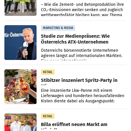
Energiepreise
– Wie die Zement- und Betonproduktion ihre
CO₂-Emissionen weiter senken und zugleich
wettbewerbsfähig bleiben kann, war Thema
eines Treffens zwischen Staatssekretärin
Elisabeth
MARKETING & MEDIA
Studie zur Medienpräsenz: Wie
Österreichs ATX-Unternehmen
international wahrgenommen
Österreichs börsennotierte Unternehmen
werden
agieren längst auf internationalen Märkten.
Eine neue internationale
Medienresonanzanalyse untersucht die
weltweite Berichterstattung über
RETAIL
Stibitzer inszeniert Spritz-Party in
Wien
Eine inszenierte Lkw-Panne mit einem
Lieferwagen und hunderten herausfallenden
Kisten diente dabei als Ausgangspunkt:
Passanten wurden gebeten, beim Aufräumen
zu helfen, und erhielten
RETAIL
Billa eröffnet neuen Markt am
Küniglberg