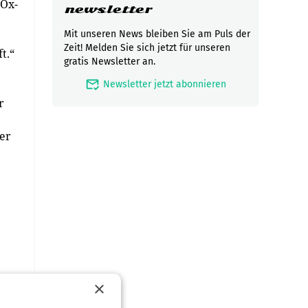
NOx-
newsletter
Mit unseren News bleiben Sie am Puls der
Zeit! Melden Sie sich jetzt für unseren
t.“
gratis Newsletter an.
mark_email_read
Newsletter jetzt abonnieren
r
der
×