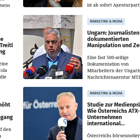
ist ab sofort Agenturpar
emens
der KI-Monitoring- und
Optimierungsplattform
MARKETING & MEDIA
OtterlyAI. Damit baut di
Agentur ihr Leistungspor
Ungarn: Journalisten
ue
dokumentierten
Treitl
Manipulation und Ze
ung
Eine fast 500-seitige
eine
Dokumentation von
cola
Mitarbeitern der Ungari
 die
Nachrichtenagentur MTI 
ener
die systematische Nachri
von
Manipulation und Zensur
MARKETING & MEDIA
lina-
der Agentur während de
höht
Studie zur Medienpr
Wie Österreichs ATX-
kgang
Unternehmen
international
f den
wahrgenommen wer
Österreichs börsennotier
h