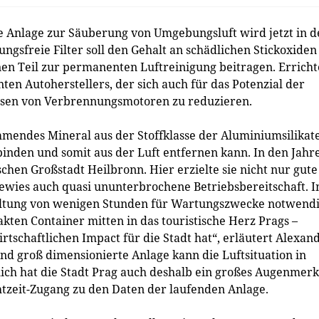
 Anlage zur Säuberung von Umgebungsluft wird jetzt in d
ngsfreie Filter soll den Gehalt an schädlichen Stickoxiden
en Teil zur permanenten Luftreinigung beitragen. Erricht
ten Autoherstellers, der sich auch für das Potenzial der
gasen von Verbrennungsmotoren zu reduzieren.
mmendes Mineral aus der Stoffklasse der Aluminiumsilikate
nden und somit aus der Luft entfernen kann. In den Jahr
tschen Großstadt Heilbronn. Hier erzielte sie nicht nur gute
ewies auch quasi ununterbrochene Betriebsbereitschaft. I
altung von wenigen Stunden für Wartungszwecke notwendi
akten Container mitten in das touristische Herz Prags –
tschaftlichen Impact für die Stadt hat“, erläutert Alexan
d groß dimensionierte Anlage kann die Luftsituation in
lich hat die Stadt Prag auch deshalb ein großes Augenmerk
htzeit-Zugang zu den Daten der laufenden Anlage.