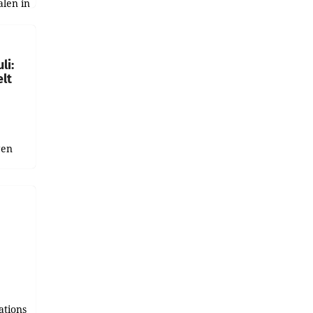
alen in
ich.
gen in
li:
lt
gen
uge
bnis
r als
tions