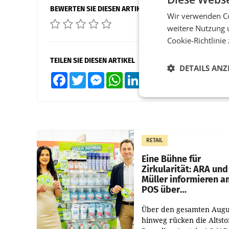
BEWERTEN SIE DIESEN ARTIKEL
Wir verwenden Co
weitere Nutzung 
Cookie-Richtlinie
TEILEN SIE DIESEN ARTIKEL
DETAILS ANZ
Facebook
Twitter
Messenger
WhatsApp
LinkedIn
XING
Teilen
RETAIL
Eine Bühne für
Zirkularität: ARA und
Müller informieren a
POS über
Kreislauffähigkeit
Über den gesamten Augu
hinweg rücken die Altsto