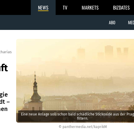
NEWS
TV
MARKETS
BIZDATES
ABO
MED
charias
ft
gie
dt –
hen
Eine neue Anlage soll schon bald schädliche Stickoxide aus der Prag
filtern.
© panthermedia.net/kaprikM