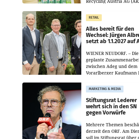
Recycling Austria AG (AR
und der Handelskonzern
Müller die Initiative „Krei
RETAIL
Helden“ in allen
österreichischen Müller-F
Alles bereit für den
Wechsel: Jürgen Albr
setzt ab 1.1.2027 auf
WIENER NEUDORF. – Die
geplante Zusammenarbei
zwischen Adeg und dem
Vorarlberger Kaufmann 
Albrecht ist kartellrechtl
freigegeben: Die
MARKETING & MEDIA
Bundeswettbewerbsbeh
und der Bundeskartellan
Stiftungsrat Lederer
wehrt sich in den SN
gegen Vorwürfe
Mehrere Themen beschä
derzeit den ORF. Am Die
soll im Stiftungsrat über 