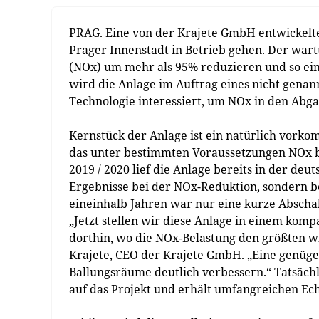
PRAG. Eine von der Krajete GmbH entwickelte
Prager Innenstadt in Betrieb gehen. Der wartu
(NOx) um mehr als 95% reduzieren und so ein
wird die Anlage im Auftrag eines nicht genann
Technologie interessiert, um NOx in den Ab
Kernstück der Anlage ist ein natürlich vorko
das unter bestimmten Voraussetzungen NOx bi
2019 / 2020 lief die Anlage bereits in der deu
Ergebnisse bei der NOx-Reduktion, sondern b
eineinhalb Jahren war nur eine kurze Absch
„Jetzt stellen wir diese Anlage in einem komp
dorthin, wo die NOx-Belastung den größten wir
Krajete, CEO der Krajete GmbH. „Eine genügen
Ballungsräume deutlich verbessern.“ Tatsäch
auf das Projekt und erhält umfangreichen Ec