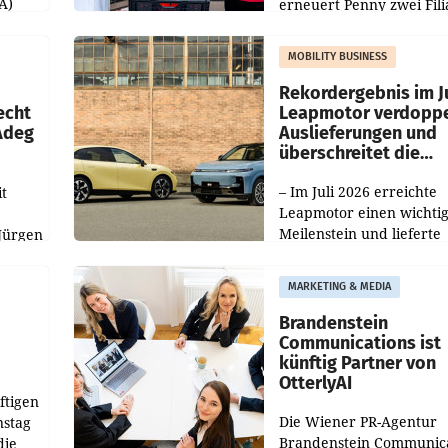
A)
erneuert Penny zwei Fili
Nieder- und Oberösterre
slauf-
Die beiden Standorte lie
MOBILITY BUSINESS
Haag sowie im rund
ilialen
Rekordergebnis im Ju
echt
Leapmotor verdoppe
 Adeg
Auslieferungen und
überschreitet die
100.000er-Marke
– Im Juli 2026 erreichte
t
Leapmotor einen wichti
Meilenstein und lieferte
Jürgen
weltweit 101.267 Fahrze
ich
aus, womit sich das Erge
MARKETING & MEDIA
gegenüber Juli 2025 meh
örde
verdoppelte (+102
walt
Brandenstein
Communications ist
künftig Partner von
OtterlyAI
ftigen
Die Wiener PR-Agentur
nstag
Brandenstein Communica
die