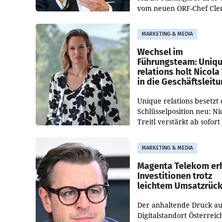
vom neuen ORF-Chef Cl
Pig vorgeschlagenen
Besetzungen für die
MARKETING & MEDIA
Direktionen abgestimmt
werden.
Wechsel im
Führungsteam: Uniq
relations holt Nicola 
in die Geschäftsleit
Unique relations besetzt 
Schlüsselposition neu: Ni
Treitl verstärkt ab sofort
Geschäftsleitung der Wi
PR-Agentur an der Seite 
MARKETING & MEDIA
Josef Kalina und Anna Ka
Mahr.
Magenta Telekom er
Investitionen trotz
leichtem Umsatzrüc
Der anhaltende Druck au
Digitalstandort Österreic