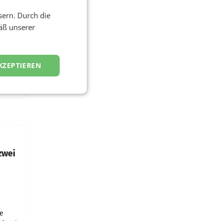
sern. Durch die
äß unserer
KZEPTIEREN
zwei
e