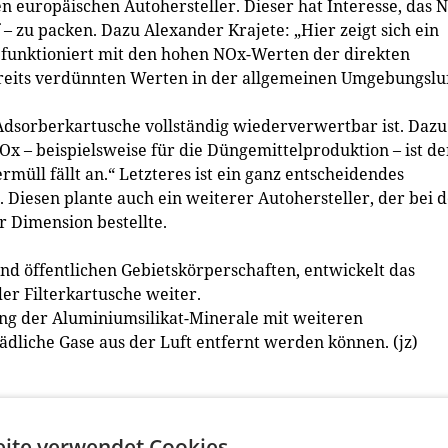
ßen europäischen Autohersteller. Dieser hat Interesse, das 
– zu packen. Dazu Alexander Krajete: „Hier zeigt sich ein
e funktioniert mit den hohen NOx-Werten der direkten
reits verdünnten Werten in der allgemeinen Umgebungsluf
e Adsorberkartusche vollständig wiederverwertbar ist. Dazu
 – beispielsweise für die Düngemittelproduktion – ist de
müll fällt an.“ Letzteres ist ein ganz entscheidendes
Diesen plante auch ein weiterer Autohersteller, der bei 
r Dimension bestellte.
nd öffentlichen Gebietskörperschaften, entwickelt das
r Filterkartusche weiter.
ung der Aluminiumsilikat-Minerale mit weiteren
liche Gase aus der Luft entfernt werden können. (jz)
ite verwendet Cookies.