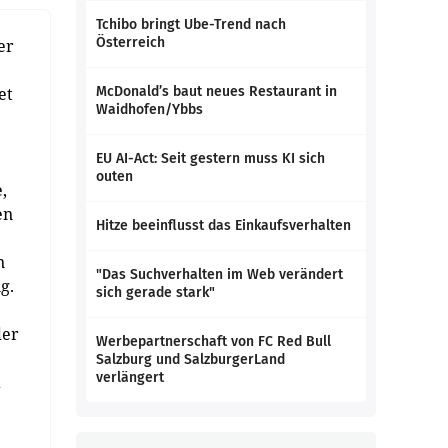
Tchibo bringt Ube-Trend nach
Österreich
er
et
McDonald’s baut neues Restaurant in
Waidhofen/Ybbs
EU AI-Act: Seit gestern muss KI sich
outen
,
en
Hitze beeinflusst das Einkaufsverhalten
n
"Das Suchverhalten im Web verändert
g.
sich gerade stark"
der
Werbepartnerschaft von FC Red Bull
Salzburg und SalzburgerLand
verlängert