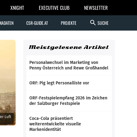
XNIGHT
EXECUTIVE CLUB
NEWSLETTER
search
IADATEN
CSR-GUIDE.AT
PROJEKTE
SUCHE
Meistgelesene Artikel
Personalwechsel im Marketing von
Penny Österreich und Rewe Großhandel
ORF: Pig legt Personalliste vor
ORF-Festspielempfang 2026 im Zeichen
der Salzburger Festspiele
er Luft
Coca-Cola präsentiert
weiterentwickelte visuelle
Markenidentität