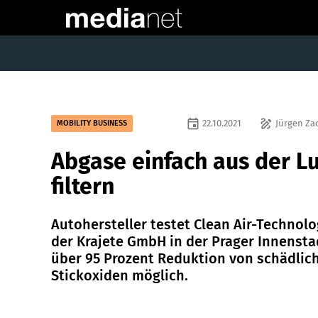
event
draw
22.10.2021
Jürgen Za
MOBILITY BUSINESS
Abgase einfach aus der Lu
filtern
Autohersteller testet Clean Air-Technolo
der Krajete GmbH in der Prager Innensta
über 95 Prozent Reduktion von schädlic
Stickoxiden möglich.