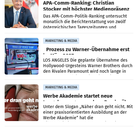
APA-Comm-Ranking: Christian
Stocker mit höchster Medienpräsenz
im Juli
Das APA-Comm-Politik-Ranking untersucht
monatlich die Berichterstattung von zwölf
österreichischen Tageszeitungen und
analysiert, welche Politikerinnen und
Politiker Österreichs die
MARKETING & MEDIA
Prozess zu Warner-Übernahme erst
im März 2027
LOS ANGELES Die geplante Übernahme des
Hollywood-Urgesteins Warner Brothers durch
den Rivalen Paramount wird noch lange in
der Schwebe bleiben. Eine Richterin setzte
den Prozess zu
MARKETING & MEDIA
Werbe Akademie startet neue
Imagekampagne rund um Praxisnähe
Unter dem Slogan „Näher dran geht nicht. Mit
einer praxisorientierten Ausbildung an der
Werbe Akademie“ hat die
Bildungseinrichtung des WIFI Wien eine neue
Imagekampagne gestartet.