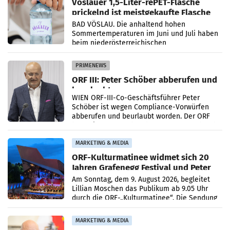
Vöslauer 1,5-Liter-rePET-Flasche
prickelnd ist meistgekaufte Flasche
Österreichs
BAD VÖSLAU. Die anhaltend hohen
Sommertemperaturen im Juni und Juli haben
beim niederösterreichischen
Getränkehersteller Vöslauer zu deutlichen
Absatzzuwächsen geführt. Während
PRIMENEWS
ORF III: Peter Schöber abberufen und
beurlaubt
WIEN ORF-III-Co-Geschäftsführer Peter
Schöber ist wegen Compliance-Vorwürfen
abberufen und beurlaubt worden. Der ORF
bestätigte gegenüber der APA entsprechende
Medienberichte.
MARKETING & MEDIA
ORF-Kulturmatinee widmet sich 20
Jahren Grafenegg Festival und Peter
Simonischek
Am Sonntag, dem 9. August 2026, begleitet
Lillian Moschen das Publikum ab 9.05 Uhr
durch die ORF-„Kulturmatinee“. Die Sendung
startet mit der Dokumentation „20 Jahre
Grafenegg
MARKETING & MEDIA