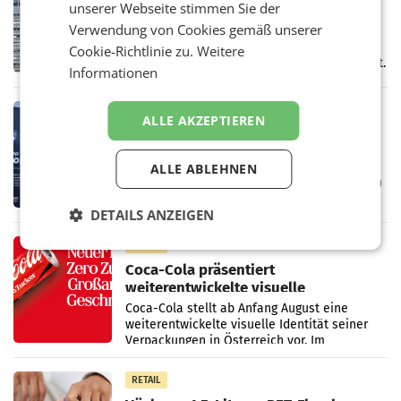
unserer Webseite stimmen Sie der
erstes Quartal und steigert EBITDA
Verwendung von Cookies gemäß unserer
Der voestalpine-Konzern hat im 1. Quartal
des Geschäftsjahres 2026/27 (1. April bis 30.
Cookie-Richtlinie zu.
Weitere
Juni 2026) ein solides Ergebnis erwirtschaftet.
Informationen
Der Umsatz stieg im Vergleich zur
Vorjahresperiode
RETAIL
ALLE AKZEPTIEREN
Kühl-Spray: SN Sports bringt „Keep
Cool“ auf den Markt
Die SN Sports GmbH bringt gemeinsam mit
ALLE ABLEHNEN
der Firma Feygenblatt FloGu OG einen neuen
Kühl- und Regenerations-Spray auf den
DETAILS ANZEIGEN
Markt. Das Produkt namens „Keep Cool“ ist zu
100 Prozent
RETAIL
Coca-Cola präsentiert
weiterentwickelte visuelle
Markenidentität
Coca-Cola stellt ab Anfang August eine
weiterentwickelte visuelle Identität seiner
Verpackungen in Österreich vor. Im
Mittelpunkt des Redesigns stehen zentrale
Gestaltungselemente
RETAIL