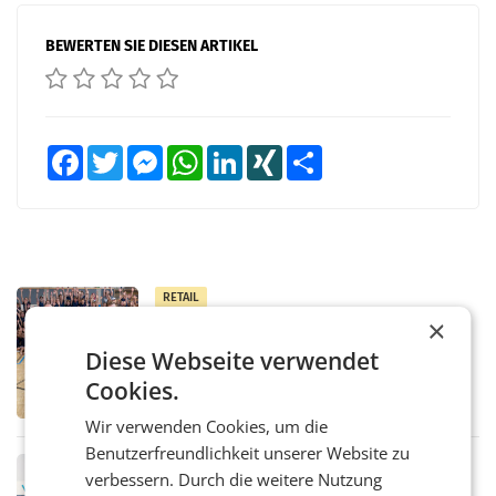
BEWERTEN SIE DIESEN ARTIKEL
Facebook
Twitter
Messenger
WhatsApp
LinkedIn
XING
Teilen
RETAIL
×
Bipa unterstützt Bewegte Kids
Sommercamps im Osten Österreichs
Diese Webseite verwendet
Bereits zum zweiten Mal begleitet Bipa das
Cookies.
polysportive Sommersportcamp „Bewegte
Kids“. Während der Campwochen in den
Wir verwenden Cookies, um die
Monaten Juli und August versorgt das
Unternehmen Kinder sowie
Benutzerfreundlichkeit unserer Website zu
RETAIL
verbessern. Durch die weitere Nutzung
voestalpine verzeichnet solides