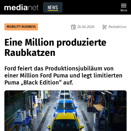
menu
NEWS
Menü
event
draw
26.06.2026
Redaktion
MOBILITY BUSINESS
Eine Million produzierte
Raubkatzen
Ford feiert das Produktionsjubiläum von
einer Million Ford Puma und legt limitierten
Puma „Black Edition“ auf.