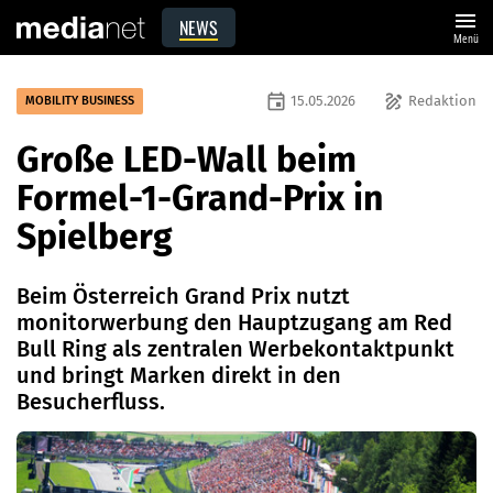
menu
NEWS
Menü
event
draw
15.05.2026
Redaktion
MOBILITY BUSINESS
Große LED-Wall beim
Formel-1-Grand-Prix in
Spielberg
Beim Österreich Grand Prix nutzt
monitorwerbung den Hauptzugang am Red
Bull Ring als zentralen Werbekontaktpunkt
und bringt Marken direkt in den
Besucherfluss.