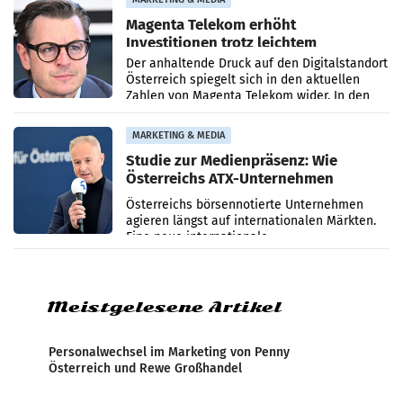
Magenta Telekom erhöht
Investitionen trotz leichtem
Umsatzrückgang
Der anhaltende Druck auf den Digitalstandort
Österreich spiegelt sich in den aktuellen
Zahlen von Magenta Telekom wider. In den
ersten sechs Monaten des laufenden Jahres
verzeichnete
MARKETING & MEDIA
Studie zur Medienpräsenz: Wie
Österreichs ATX-Unternehmen
international wahrgenommen
Österreichs börsennotierte Unternehmen
werden
agieren längst auf internationalen Märkten.
Eine neue internationale
Medienresonanzanalyse untersucht die
weltweite Berichterstattung über
Meistgelesene Artikel
Personalwechsel im Marketing von Penny
Österreich und Rewe Großhandel