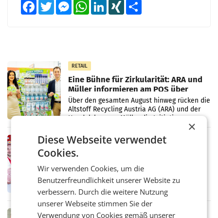
Facebook
Twitter
Messenger
WhatsApp
LinkedIn
XING
Teilen
RETAIL
Eine Bühne für Zirkularität: ARA und
Müller informieren am POS über
Kreislauffähigkeit
Über den gesamten August hinweg rücken die
Altstoff Recycling Austria AG (ARA) und der
Handelskonzern Müller die Initiative
×
„Kreislauf-Helden“ in allen österreichischen
Müller-Filialen
Diese Webseite verwendet
RETAIL
Cookies.
Penny modernisiert zwei Filialen in
Ober- und Niederösterreich
Wir verwenden Cookies, um die
WIENER NEUDORF. – Im Rahmen einer
laufenden Modernisierungsoffensive
Benutzerfreundlichkeit unserer Website zu
erneuert Penny zwei Filialen in Nieder- und
verbessern. Durch die weitere Nutzung
Oberösterreich. Die beiden Standorte liegen
unserer Webseite stimmen Sie der
in Haag sowie im rund
RETAIL
Verwendung von Cookies gemäß unserer