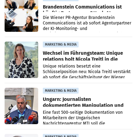
Brandenstein Communications ist
künftig Partner von OtterlyAI
Die Wiener PR-Agentur Brandenstein
Communications ist ab sofort Agenturpartner
der KI-Monitoring- und
Optimierungsplattform OtterlyAI. Damit baut
die Agentur ihr Leistungsportfolio
MARKETING & MEDIA
Wechsel im Führungsteam: Unique
relations holt Nicola Treitl in die
Geschäftsleitung
Unique relations besetzt eine
Schlüsselposition neu: Nicola Treitl verstärkt
ab sofort die Geschäftsleitung der Wiener
PR-Agentur an der Seite von Josef Kalina und
Anna Kalina-Mahr.
MARKETING & MEDIA
Ungarn: Journalisten
dokumentierten Manipulation und
Zensur
Eine fast 500-seitige Dokumentation von
Mitarbeitern der Ungarischen
Nachrichtenagentur MTI soll die
systematische Nachrichten-Manipulation und
Zensur bei der Agentur während der Zeit
MARKETING & MEDIA