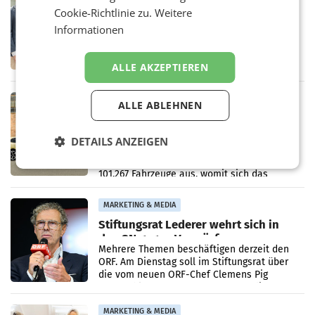
Alles bereit für den Wechsel: Jürgen
Cookie-Richtlinie zu.
Weitere
Albrecht setzt ab 1.1.2027 auf Adeg
Informationen
WIENER NEUDORF. – Die geplante
Zusammenarbeit zwischen Adeg und dem
Vorarlberger Kaufmann Jürgen Albrecht ist
ALLE AKZEPTIEREN
kartellrechtlich freigegeben: Die
Bundeswettbewerbsbehörde und der
Bundeskartellanwalt
MOBILITY BUSINESS
ALLE ABLEHNEN
Rekordergebnis im Juli: Leapmotor
verdoppelt Auslieferungen und
DETAILS ANZEIGEN
überschreitet die 100.000er-Marke
– Im Juli 2026 erreichte Leapmotor einen
wichtigen Meilenstein und lieferte weltweit
101.267 Fahrzeuge aus, womit sich das
Ergebnis gegenüber Juli 2025 mehr als
verdoppelte (+102
MARKETING & MEDIA
Stiftungsrat Lederer wehrt sich in
den SN gegen Vorwürfe
Mehrere Themen beschäftigen derzeit den
ORF. Am Dienstag soll im Stiftungsrat über
die vom neuen ORF-Chef Clemens Pig
vorgeschlagenen Besetzungen für die
Direktionen abgestimmt werden.
MARKETING & MEDIA