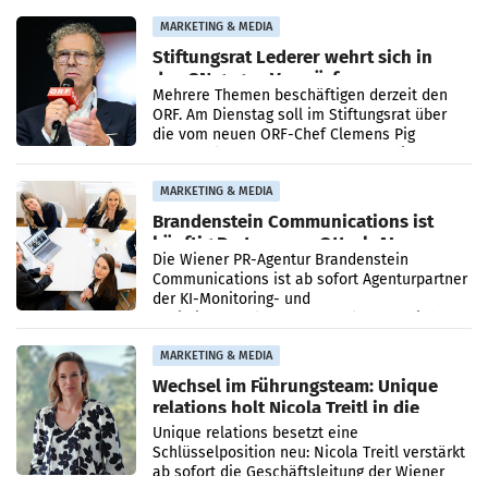
verdoppelte (+102
MARKETING & MEDIA
Stiftungsrat Lederer wehrt sich in
den SN gegen Vorwürfe
Mehrere Themen beschäftigen derzeit den
ORF. Am Dienstag soll im Stiftungsrat über
die vom neuen ORF-Chef Clemens Pig
vorgeschlagenen Besetzungen für die
Direktionen abgestimmt werden.
MARKETING & MEDIA
Brandenstein Communications ist
künftig Partner von OtterlyAI
Die Wiener PR-Agentur Brandenstein
Communications ist ab sofort Agenturpartner
der KI-Monitoring- und
Optimierungsplattform OtterlyAI. Damit baut
die Agentur ihr Leistungsportfolio
MARKETING & MEDIA
Wechsel im Führungsteam: Unique
relations holt Nicola Treitl in die
Geschäftsleitung
Unique relations besetzt eine
Schlüsselposition neu: Nicola Treitl verstärkt
ab sofort die Geschäftsleitung der Wiener