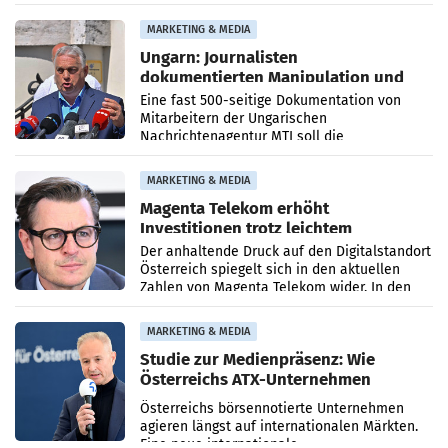
PR-Agentur an der Seite von Josef Kalina und
Anna Kalina-Mahr.
MARKETING & MEDIA
Ungarn: Journalisten
dokumentierten Manipulation und
Zensur
Eine fast 500-seitige Dokumentation von
Mitarbeitern der Ungarischen
Nachrichtenagentur MTI soll die
systematische Nachrichten-Manipulation und
Zensur bei der Agentur während der Zeit
MARKETING & MEDIA
Magenta Telekom erhöht
Investitionen trotz leichtem
Umsatzrückgang
Der anhaltende Druck auf den Digitalstandort
Österreich spiegelt sich in den aktuellen
Zahlen von Magenta Telekom wider. In den
ersten sechs Monaten des laufenden Jahres
verzeichnete
MARKETING & MEDIA
Studie zur Medienpräsenz: Wie
Österreichs ATX-Unternehmen
international wahrgenommen
Österreichs börsennotierte Unternehmen
werden
agieren längst auf internationalen Märkten.
Eine neue internationale