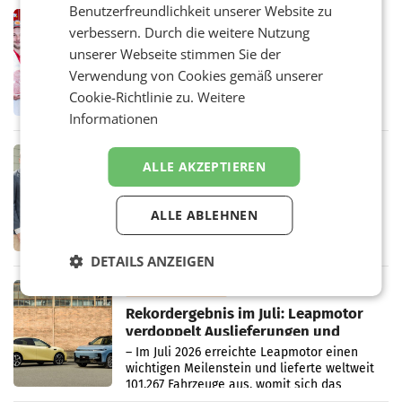
Benutzerfreundlichkeit unserer Website zu
Müller-Filialen
RETAIL
verbessern. Durch die weitere Nutzung
Penny modernisiert zwei Filialen in
unserer Webseite stimmen Sie der
Ober- und Niederösterreich
WIENER NEUDORF. – Im Rahmen einer
Verwendung von Cookies gemäß unserer
laufenden Modernisierungsoffensive
Cookie-Richtlinie zu.
Weitere
erneuert Penny zwei Filialen in Nieder- und
Informationen
Oberösterreich. Die beiden Standorte liegen
in Haag sowie im rund
RETAIL
ALLE AKZEPTIEREN
Alles bereit für den Wechsel: Jürgen
Albrecht setzt ab 1.1.2027 auf Adeg
WIENER NEUDORF. – Die geplante
ALLE ABLEHNEN
Zusammenarbeit zwischen Adeg und dem
Vorarlberger Kaufmann Jürgen Albrecht ist
kartellrechtlich freigegeben: Die
DETAILS ANZEIGEN
Bundeswettbewerbsbehörde und der
Bundeskartellanwalt
MOBILITY BUSINESS
Rekordergebnis im Juli: Leapmotor
verdoppelt Auslieferungen und
überschreitet die 100.000er-Marke
– Im Juli 2026 erreichte Leapmotor einen
wichtigen Meilenstein und lieferte weltweit
101.267 Fahrzeuge aus, womit sich das
Ergebnis gegenüber Juli 2025 mehr als