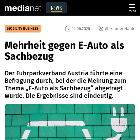
menu
NEWS
Menü
event
draw
12.06.2026
Alexander Haide
MOBILITY BUSINESS
Mehrheit gegen E-Auto als
Sachbezug
Der Fuhrparkverband Austria führte eine
Befragung durch, bei der die Meinung zum
Thema „E-Auto als Sachbezug“ abgefragt
wurde. Die Ergebnisse sind eindeutig.