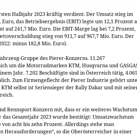
ten Halbjahr 2023 kräftig verdient. Der Umsatz stieg im
 Euro, das Betriebsergebnis (EBIT) legte um 12,1 Prozent 
t auf 241,7 Mio. Euro. Die EBIT-Marge lag bei 7,2 Prozent,
ettoverschuldung stieg von 911,7 auf 967,7 Mio. Euro. Der
2022: minus 182,8 Mio. Euro).
 Fahrzeug-Gruppe des Pierer-Konzerns. 11.267
 sich um die Motorradmarken KTM, Husqvarna und GASGA
nem Jahr. 7.202 Beschäftigte sind in Österreich tätig, 4.06
iblich. Zum Firmengeflecht der Pierer Industrie gehört unt
TM selbst ist Seriensieger der Rally Dakar und mit seine
reich.
und Rennsport-Konzern mit, dass er ein weiteres Wachstum
ür das Gesamtjahr 2023 wurde bestätigt: Umsatzwachstum
von acht bis zehn Prozent. Allerdings stehe man
 Herausforderungen“, so die Oberösterreicher in einer