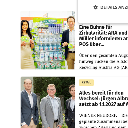
DETAILS ANZ
RETAIL
Eine Bühne für
Zirkularität: ARA und
Müller informieren a
POS über
Kreislauffähigkeit
Über den gesamten Augu
hinweg rücken die Altsto
Recycling Austria AG (AR
und der Handelskonzern
Müller die Initiative „Krei
RETAIL
Helden“ in allen
österreichischen Müller-F
Alles bereit für den
Wechsel: Jürgen Albr
setzt ab 1.1.2027 auf
WIENER NEUDORF. – Die
geplante Zusammenarbei
zwischen Adeg und dem