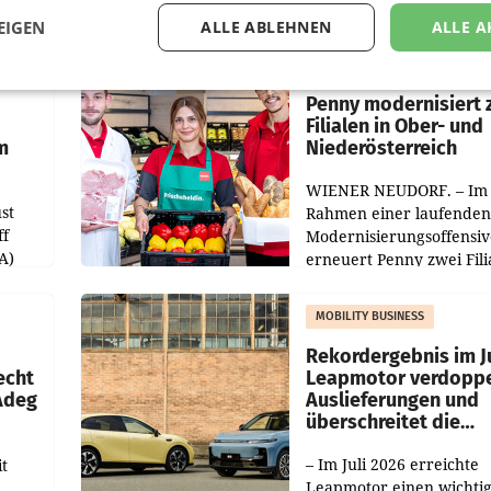
EIGEN
ALLE ABLEHNEN
ALLE A
RETAIL
Penny modernisiert 
Filialen in Ober- und
m
Niederösterreich
WIENER NEUDORF. – Im
st
Rahmen einer laufenden
ff
Modernisierungsoffensiv
A)
erneuert Penny zwei Fili
Nieder- und Oberösterre
slauf-
Die beiden Standorte lie
MOBILITY BUSINESS
Haag sowie im rund
ilialen
Rekordergebnis im Ju
echt
Leapmotor verdoppe
 Adeg
Auslieferungen und
überschreitet die
100.000er-Marke
– Im Juli 2026 erreichte
t
Leapmotor einen wichti