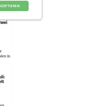
KZEPTIEREN
zwei
e
alen in
ich.
gen in
li:
lt
gen