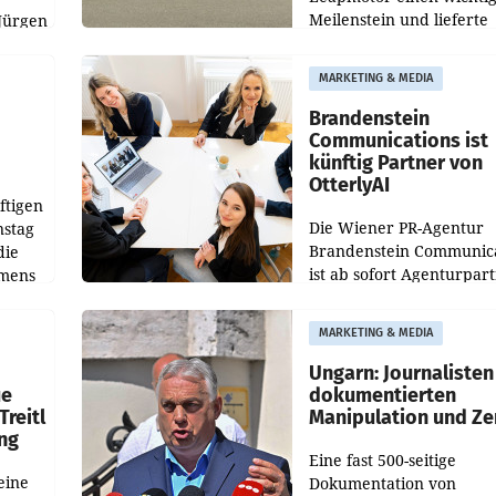
Meilenstein und lieferte
Jürgen
weltweit 101.267 Fahrze
ich
aus, womit sich das Erge
MARKETING & MEDIA
gegenüber Juli 2025 meh
örde
verdoppelte (+102
walt
Brandenstein
Communications ist
künftig Partner von
OtterlyAI
ftigen
Die Wiener PR-Agentur
nstag
Brandenstein Communica
die
ist ab sofort Agenturpar
emens
der KI-Monitoring- und
Optimierungsplattform
MARKETING & MEDIA
OtterlyAI. Damit baut di
Agentur ihr Leistungspor
Ungarn: Journalisten
ue
dokumentierten
Treitl
Manipulation und Ze
ung
Eine fast 500-seitige
eine
Dokumentation von