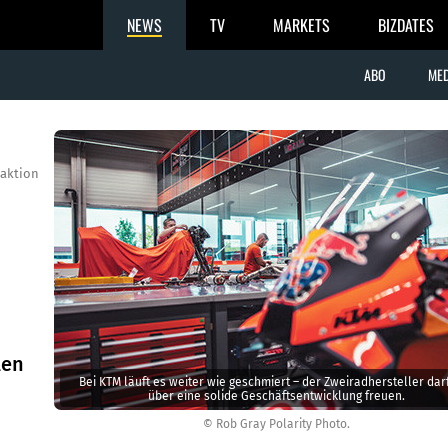
NEWS
TV
MARKETS
BIZDATES
ABO
MED
aktion
len
Bei KTM läuft es weiter wie geschmiert – der Zweiradhersteller darf
über eine solide Geschäftsentwicklung freuen.
© Rob Gray Polarity Photo.