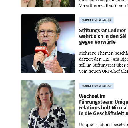
Vorarlberger Kaufmann 
Albrecht ist kartellrechtl
freigegeben: Die
MARKETING & MEDIA
Bundeswettbewerbsbeh
und der Bundeskartellan
Stiftungsrat Lederer
wehrt sich in den SN
gegen Vorwürfe
Mehrere Themen beschä
derzeit den ORF. Am Die
soll im Stiftungsrat über 
vom neuen ORF-Chef Cl
Pig vorgeschlagenen
Besetzungen für die
MARKETING & MEDIA
Direktionen abgestimmt
werden.
Wechsel im
Führungsteam: Uniq
relations holt Nicola 
in die Geschäftsleit
Unique relations besetzt 