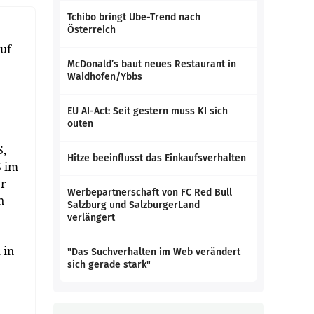
Tchibo bringt Ube-Trend nach
Österreich
auf
McDonald’s baut neues Restaurant in
Waidhofen/Ybbs
EU AI-Act: Seit gestern muss KI sich
outen
S,
Hitze beeinflusst das Einkaufsverhalten
5 im
er
Werbepartnerschaft von FC Red Bull
n
Salzburg und SalzburgerLand
verlängert
 in
"Das Suchverhalten im Web verändert
sich gerade stark"