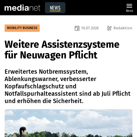
menu
NEWS
Menü
event
draw
10.07.2026
Redaktion
MOBILITY BUSINESS
Weitere Assistenzsysteme
für Neuwagen Pflicht
Erweitertes Notbremssystem,
Ablenkungswarner, verbesserter
Kopfaufschlagschutz und
Notfallspurhalteassistent sind ab Juli Pflicht
und erhöhen die Sicherheit.