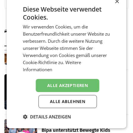
×
Diese Webseite verwendet
Cookies.
Wir verwenden Cookies, um die
MARKETING & MEDIA
Benutzerfreundlichkeit unserer Website zu
Pilnacek-U-Ausschuss - Presserat
verbessern. Durch die weitere Nutzung
fordert sensible Berichterstattung
unserer Webseite stimmen Sie der
WIEN Der Presserat fordert Medienvertreter
Verwendung von Cookies gemäß unserer
dazu auf, im U-Ausschuss zu den
Ermittlungen rund um das Ableben des Ex-
Cookie-Richtlinie zu.
Weitere
Sektionschefs im Justizministerium, Christian
Informationen
Pilnacek, auf sensible
MARKETING & MEDIA
Stiftungsrat Lederer wehrt sich in
ALLE AKZEPTIEREN
den SN gegen Vorwürfe
Mehrere Themen beschäftigen derzeit den
ORF. Am Dienstag soll im Stiftungsrat über
ALLE ABLEHNEN
die vom neuen ORF-Chef Clemens Pig
vorgeschlagenen Besetzungen für die
DETAILS ANZEIGEN
Direktionen abgestimmt werden.
RETAIL
Bipa unterstützt Bewegte Kids