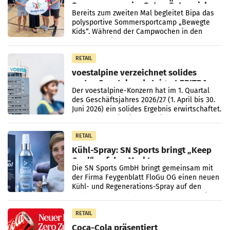
Sommercamps im Osten Österreichs
Bereits zum zweiten Mal begleitet Bipa das
polysportive Sommersportcamp „Bewegte
Kids“. Während der Campwochen in den
Monaten Juli und August versorgt das
Unternehmen Kinder sowie
RETAIL
voestalpine verzeichnet solides
erstes Quartal und steigert EBITDA
Der voestalpine-Konzern hat im 1. Quartal
des Geschäftsjahres 2026/27 (1. April bis 30.
Juni 2026) ein solides Ergebnis erwirtschaftet.
Der Umsatz stieg im Vergleich zur
Vorjahresperiode
RETAIL
Kühl-Spray: SN Sports bringt „Keep
Cool“ auf den Markt
Die SN Sports GmbH bringt gemeinsam mit
der Firma Feygenblatt FloGu OG einen neuen
Kühl- und Regenerations-Spray auf den
Markt. Das Produkt namens „Keep Cool“ ist zu
100 Prozent
RETAIL
Coca-Cola präsentiert