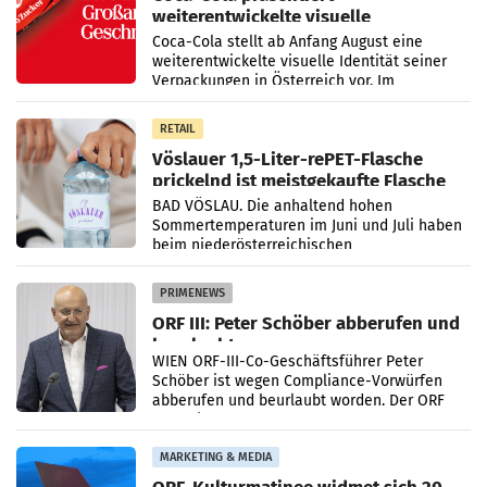
weiterentwickelte visuelle
Markenidentität
Coca-Cola stellt ab Anfang August eine
weiterentwickelte visuelle Identität seiner
Verpackungen in Österreich vor. Im
Mittelpunkt des Redesigns stehen zentrale
Gestaltungselemente
RETAIL
Vöslauer 1,5-Liter-rePET-Flasche
prickelnd ist meistgekaufte Flasche
Österreichs
BAD VÖSLAU. Die anhaltend hohen
Sommertemperaturen im Juni und Juli haben
beim niederösterreichischen
Getränkehersteller Vöslauer zu deutlichen
Absatzzuwächsen geführt. Während
PRIMENEWS
ORF III: Peter Schöber abberufen und
beurlaubt
WIEN ORF-III-Co-Geschäftsführer Peter
Schöber ist wegen Compliance-Vorwürfen
abberufen und beurlaubt worden. Der ORF
bestätigte gegenüber der APA entsprechende
Medienberichte.
MARKETING & MEDIA