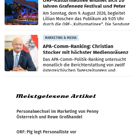
ORF-Kulturmatinee widmet sich 20
Jahren Grafenegg Festival und Peter
Simonischek
Am Sonntag, dem 9. August 2026, begleitet
Lillian Moschen das Publikum ab 9.05 Uhr
durch die ORF-„Kulturmatinee“. Die Sendung
startet mit der Dokumentation „20 Jahre
Grafenegg
MARKETING & MEDIA
APA-Comm-Ranking: Christian
Stocker mit höchster Medienpräsenz
im Juli
Das APA-Comm-Politik-Ranking untersucht
monatlich die Berichterstattung von zwölf
österreichischen Tageszeitungen und
analysiert, welche Politikerinnen und
Politiker Österreichs die
Meistgelesene Artikel
Personalwechsel im Marketing von Penny
Österreich und Rewe Großhandel
ORF: Pig legt Personalliste vor