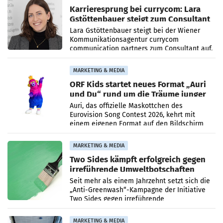
Karrieresprung bei currycom: Lara
Gstöttenbauer steigt zum Consultant
auf
Lara Gstöttenbauer steigt bei der Wiener
Kommunikationsagentur currycom
communication partners zum Consultant auf.
Die 27-jährige Beraterin betreut Kundinnen
und Kunden in den Bereichen
MARKETING & MEDIA
ORF Kids startet neues Format „Auri
und Du“ rund um die Träume junger
Menschen
Auri, das offizielle Maskottchen des
Eurovision Song Contest 2026, kehrt mit
einem eigenen Format auf den Bildschirm
zurück. In der neuen Sendung „Auri und Du“
bei ORF Kids steht
MARKETING & MEDIA
Two Sides kämpft erfolgreich gegen
irreführende Umweltbotschaften
beim Papiereinsatz
Seit mehr als einem Jahrzehnt setzt sich die
„Anti-Greenwash“-Kampagne der Initiative
Two Sides gegen irreführende
Umweltaussagen bei Papierkommunikation
und papierbasierten Verpackungen
MARKETING & MEDIA