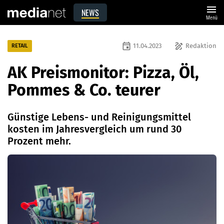
menu
NEWS
Menü
event
draw
11.04.2023
Redaktion
RETAIL
AK Preismonitor: Pizza, Öl,
Pommes & Co. teurer
Günstige Lebens- und Reinigungsmittel
kosten im Jahresvergleich um rund 30
Prozent mehr.