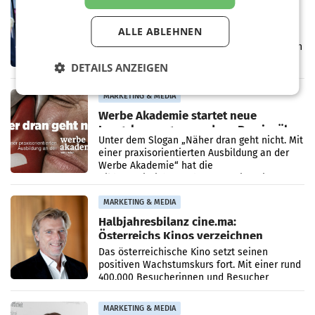
Prozess zu Warner-Übernahme erst
im März 2027
ALLE ABLEHNEN
LOS ANGELES Die geplante Übernahme des
Hollywood-Urgesteins Warner Brothers durch
den Rivalen Paramount wird noch lange in
DETAILS ANZEIGEN
der Schwebe bleiben. Eine Richterin setzte
den Prozess zu
MARKETING & MEDIA
Werbe Akademie startet neue
Imagekampagne rund um Praxisnähe
Unter dem Slogan „Näher dran geht nicht. Mit
einer praxisorientierten Ausbildung an der
Werbe Akademie“ hat die
Bildungseinrichtung des WIFI Wien eine neue
Imagekampagne gestartet.
MARKETING & MEDIA
Halbjahresbilanz cine.ma:
Österreichs Kinos verzeichnen
400.000 Besucher mehr
Das österreichische Kino setzt seinen
positiven Wachstumskurs fort. Mit einer rund
400.000 Besucherinnen und Besucher
höheren Nettoreichweite im ersten Halbjahr
2026 gegenüber dem
MARKETING & MEDIA