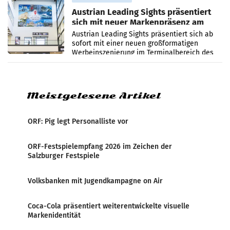
Austrian Leading Sights präsentiert
sich mit neuer Markenpräsenz am
Flughafen Wien
Austrian Leading Sights präsentiert sich ab
sofort mit einer neuen großformatigen
Werbeinszenierung im Terminalbereich des
Flughafen Wien. Die Präsenz befindet sich im
Verbindungsbereich
Meistgelesene Artikel
ORF: Pig legt Personalliste vor
ORF-Festspielempfang 2026 im Zeichen der
Salzburger Festspiele
Volksbanken mit Jugendkampagne on Air
Coca-Cola präsentiert weiterentwickelte visuelle
Markenidentität