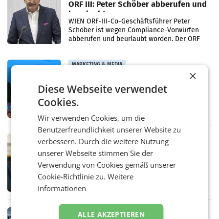
ORF III: Peter Schöber abberufen und
beurlaubt
WIEN ORF-III-Co-Geschäftsführer Peter
Schöber ist wegen Compliance-Vorwürfen
abberufen und beurlaubt worden. Der ORF
bestätigte gegenüber der APA entsprechende
Medienberichte.
MARKETING & MEDIA
×
ORF-Kulturmatinee widmet sich 20
Diese Webseite verwendet
Jahren Grafenegg Festival und Peter
Simonischek
Am Sonntag, dem 9. August 2026, begleitet
Cookies.
Lillian Moschen das Publikum ab 9.05 Uhr
durch die ORF-„Kulturmatinee“. Die Sendung
Wir verwenden Cookies, um die
startet mit der Dokumentation „20 Jahre
Benutzerfreundlichkeit unserer Website zu
Grafenegg
MARKETING & MEDIA
verbessern. Durch die weitere Nutzung
APA-Comm-Ranking: Christian
unserer Webseite stimmen Sie der
Stocker mit höchster Medienpräsenz
Verwendung von Cookies gemäß unserer
im Juli
Das APA-Comm-Politik-Ranking untersucht
Cookie-Richtlinie zu.
Weitere
monatlich die Berichterstattung von zwölf
Informationen
österreichischen Tageszeitungen und
analysiert, welche Politikerinnen und
Politiker Österreichs die
MARKETING & MEDIA
ALLE AKZEPTIEREN