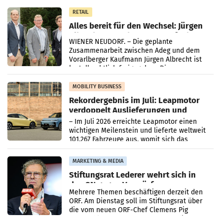
in Haag sowie im rund
RETAIL
Alles bereit für den Wechsel: Jürgen
Albrecht setzt ab 1.1.2027 auf Adeg
WIENER NEUDORF. – Die geplante
Zusammenarbeit zwischen Adeg und dem
Vorarlberger Kaufmann Jürgen Albrecht ist
kartellrechtlich freigegeben: Die
Bundeswettbewerbsbehörde und der
Bundeskartellanwalt
MOBILITY BUSINESS
Rekordergebnis im Juli: Leapmotor
verdoppelt Auslieferungen und
überschreitet die 100.000er-Marke
– Im Juli 2026 erreichte Leapmotor einen
wichtigen Meilenstein und lieferte weltweit
101.267 Fahrzeuge aus, womit sich das
Ergebnis gegenüber Juli 2025 mehr als
verdoppelte (+102
MARKETING & MEDIA
Stiftungsrat Lederer wehrt sich in
den SN gegen Vorwürfe
Mehrere Themen beschäftigen derzeit den
ORF. Am Dienstag soll im Stiftungsrat über
die vom neuen ORF-Chef Clemens Pig
vorgeschlagenen Besetzungen für die