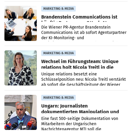
Direktionen abgestimmt werden.
MARKETING & MEDIA
Brandenstein Communications ist
künftig Partner von OtterlyAI
Die Wiener PR-Agentur Brandenstein
Communications ist ab sofort Agenturpartner
der KI-Monitoring- und
Optimierungsplattform OtterlyAI. Damit baut
die Agentur ihr Leistungsportfolio
MARKETING & MEDIA
Wechsel im Führungsteam: Unique
relations holt Nicola Treitl in die
Geschäftsleitung
Unique relations besetzt eine
Schlüsselposition neu: Nicola Treitl verstärkt
ab sofort die Geschäftsleitung der Wiener
PR-Agentur an der Seite von Josef Kalina und
Anna Kalina-Mahr.
MARKETING & MEDIA
Ungarn: Journalisten
dokumentierten Manipulation und
Zensur
Eine fast 500-seitige Dokumentation von
Mitarbeitern der Ungarischen
Nachrichtenagentur MTI soll die