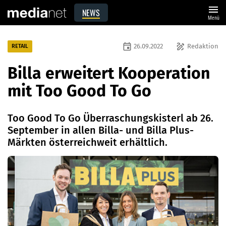
menu
NEWS
Menü
event
draw
26.09.2022
Redaktion
RETAIL
Billa erweitert Kooperation
mit Too Good To Go
Too Good To Go Überraschungskisterl ab 26.
September in allen Billa- und Billa Plus-
Märkten österreichweit erhältlich.