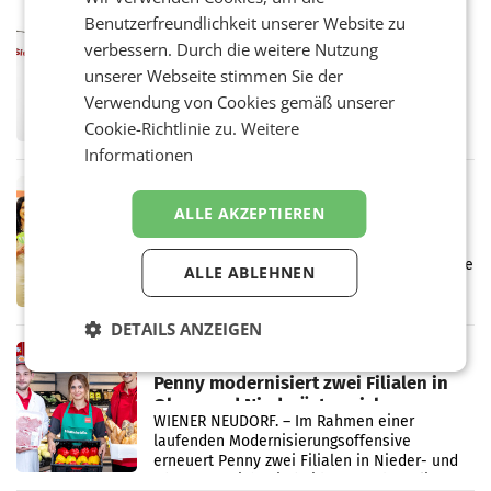
Vergleichszeitraum
Benutzerfreundlichkeit unserer Website zu
MARKETING & MEDIA
verbessern. Durch die weitere Nutzung
ProSiebenSat.1 spart und macht
überraschend viel Gewinn
unserer Webseite stimmen Sie der
UNTERFÖHRING/MAILAND/AMSTERDAM. Der
Verwendung von Cookies gemäß unserer
Fernsehkonzern ProSiebenSat.1 hat im
Cookie-Richtlinie zu.
Weitere
Frühjahr dank Kostensenkungen operativ
wieder Gewinn gemacht und die
Informationen
Markterwartung deutlich übertroffen.
RETAIL
ALLE AKZEPTIEREN
Eine Bühne für Zirkularität: ARA und
Müller informieren am POS über
Kreislauffähigkeit
Über den gesamten August hinweg rücken die
ALLE ABLEHNEN
Altstoff Recycling Austria AG (ARA) und der
Handelskonzern Müller die Initiative
„Kreislauf-Helden“ in allen österreichischen
DETAILS ANZEIGEN
Müller-Filialen
RETAIL
Penny modernisiert zwei Filialen in
Ober- und Niederösterreich
WIENER NEUDORF. – Im Rahmen einer
laufenden Modernisierungsoffensive
erneuert Penny zwei Filialen in Nieder- und
Oberösterreich. Die beiden Standorte liegen