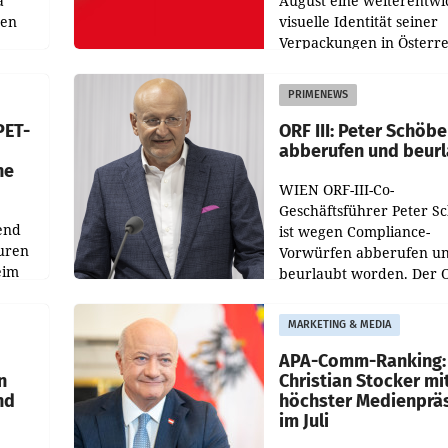
a
August eine weiterentwi
nen
visuelle Identität seiner
Verpackungen in Österre
 den
vor. Im Mittelpunkt des
ens
Redesigns stehen zentral
PRIMENEWS
ozent
Gestaltungselemente
PET-
ORF III: Peter Schöbe
abberufen und beur
he
WIEN ORF-III-Co-
Geschäftsführer Peter S
end
ist wegen Compliance-
uren
Vorwürfen abberufen u
eim
beurlaubt worden. Der 
bestätigte gegenüber de
uer zu
entsprechende
MARKETING & MEDIA
hsen
Medienberichte.
APA-Comm-Ranking:
n
Christian Stocker mi
nd
höchster Medienprä
im Juli