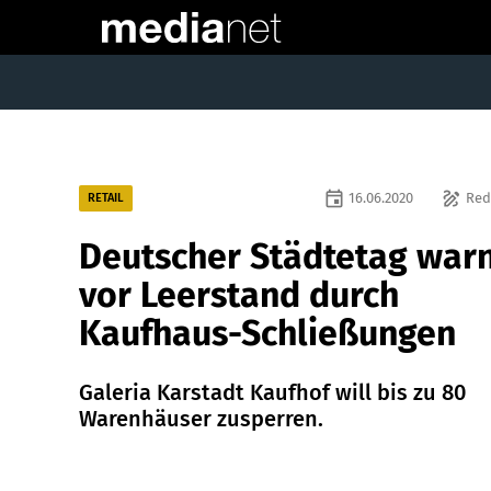
event
draw
16.06.2020
Red
RETAIL
Deutscher Städtetag war
vor Leerstand durch
Kaufhaus-Schließungen
Galeria Karstadt Kaufhof will bis zu 80
Warenhäuser zusperren.