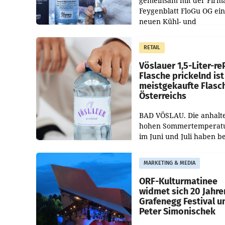
gemeinsam mit der Firm
Feygenblatt FloGu OG ei
neuen Kühl- und
Regenerations-Spray auf
Markt. Das Produkt nam
RETAIL
„Keep Cool“ ist zu 100 Pr
Vöslauer 1,5-Liter-re
Flasche prickelnd ist
meistgekaufte Flasc
Österreichs
BAD VÖSLAU. Die anhalt
hohen Sommertemperat
im Juni und Juli haben b
niederösterreichischen
Getränkehersteller Vösla
MARKETING & MEDIA
deutlichen Absatzzuwäc
geführt. Während
ORF-Kulturmatinee
widmet sich 20 Jahre
Grafenegg Festival u
Peter Simonischek