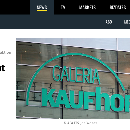
NEWS
TV
MARKETS
BIZDATES
ABO
MED
aktion
nt
© APA EPA Jan Woitas