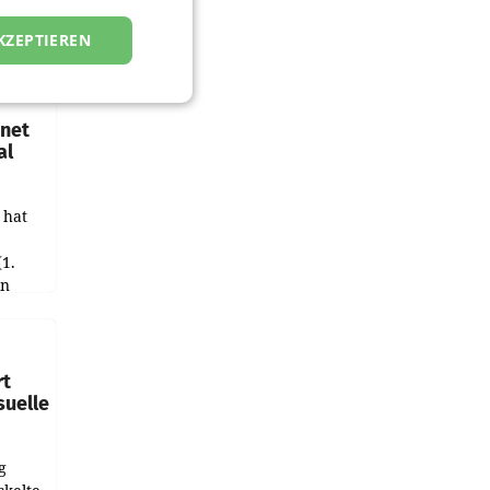
KZEPTIEREN
hnet
al
 hat
(1.
in
haftet.
leich
rt
suelle
g