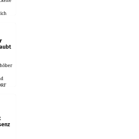
ckelte
ich
e
r
laubt
chöber
nd
ORF
r APA
t
senz