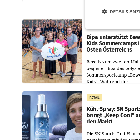
DETAILS ANZ
RETAIL
Bipa unterstützt Be
Kids Sommercamps 
Osten Österreichs
Bereits zum zweiten Mal
begleitet Bipa das polysp
Sommersportcamp „Bew
Kids“. Während der
Campwochen in den Mon
Juli und August versorgt
RETAIL
Unternehmen Kinder so
Kühl-Spray: SN Sport
bringt „Keep Cool“ a
den Markt
Die SN Sports GmbH brin