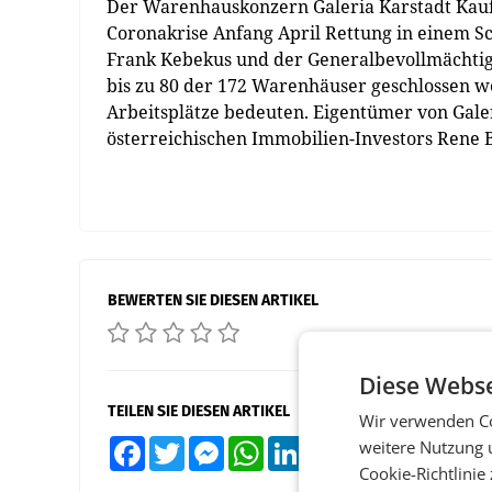
Der Warenhauskonzern Galeria Karstadt Kauf
Coronakrise Anfang April Rettung in einem S
Frank Kebekus und der Generalbevollmächtigt
bis zu 80 der 172 Warenhäuser geschlossen 
Arbeitsplätze bedeuten. Eigentümer von Galer
österreichischen Immobilien-Investors Rene 
BEWERTEN SIE DIESEN ARTIKEL
Diese Webse
TEILEN SIE DIESEN ARTIKEL
Wir verwenden Co
weitere Nutzung 
Facebook
Twitter
Messenger
WhatsApp
LinkedIn
XING
Teilen
Cookie-Richtlinie