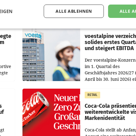
EIGEN
ALLE ABLEHNEN
ALLE A
RETAIL
wegte
voestalpine verzeic
im
solides erstes Quart
und steigert EBITDA
Der voestalpine-Konzern
ortive
im 1. Quartal des
egte
Geschäftsjahres 2026/27 
April bis 30. Juni 2026) e
aten
solides Ergebnis erwirtsc
 das
Der Umsatz stieg im Verg
RETAIL
wie
zur Vorjahresperiode
s
Coca-Cola präsentie
uf
weiterentwickelte vi
Markenidentität
gt
Coca-Cola stellt ab Anfan