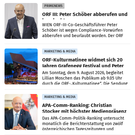
Absatzzuwächsen geführt. Während
PRIMENEWS
ORF III: Peter Schöber abberufen und
beurlaubt
WIEN ORF-III-Co-Geschäftsführer Peter
Schöber ist wegen Compliance-Vorwürfen
abberufen und beurlaubt worden. Der ORF
bestätigte gegenüber der APA entsprechende
Medienberichte.
MARKETING & MEDIA
ORF-Kulturmatinee widmet sich 20
Jahren Grafenegg Festival und Peter
Simonischek
Am Sonntag, dem 9. August 2026, begleitet
Lillian Moschen das Publikum ab 9.05 Uhr
durch die ORF-„Kulturmatinee“. Die Sendung
startet mit der Dokumentation „20 Jahre
Grafenegg
MARKETING & MEDIA
APA-Comm-Ranking: Christian
Stocker mit höchster Medienpräsenz
im Juli
Das APA-Comm-Politik-Ranking untersucht
monatlich die Berichterstattung von zwölf
österreichischen Tageszeitungen und
analysiert, welche Politikerinnen und