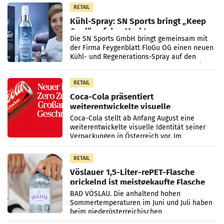
RETAIL
Kühl-Spray: SN Sports bringt „Keep
Cool“ auf den Markt
Die SN Sports GmbH bringt gemeinsam mit
der Firma Feygenblatt FloGu OG einen neuen
Kühl- und Regenerations-Spray auf den
Markt. Das Produkt namens „Keep Cool“ ist zu
100 Prozent
RETAIL
Coca-Cola präsentiert
weiterentwickelte visuelle
Markenidentität
Coca-Cola stellt ab Anfang August eine
weiterentwickelte visuelle Identität seiner
Verpackungen in Österreich vor. Im
Mittelpunkt des Redesigns stehen zentrale
Gestaltungselemente
RETAIL
Vöslauer 1,5-Liter-rePET-Flasche
prickelnd ist meistgekaufte Flasche
Österreichs
BAD VÖSLAU. Die anhaltend hohen
Sommertemperaturen im Juni und Juli haben
beim niederösterreichischen
Getränkehersteller Vöslauer zu deutlichen