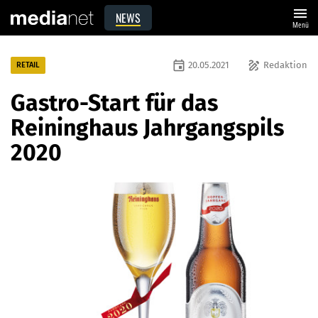
menu
NEWS
Menü
event
draw
20.05.2021
Redaktion
RETAIL
Gastro-Start für das
Reininghaus Jahrgangspils
2020