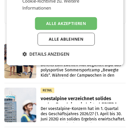
Cookie-Richtlinie zu.
Weitere
Informationen
Facebook
Twitter
Messenger
WhatsApp
LinkedIn
XING
Teilen
ALLE AKZEPTIEREN
ALLE ABLEHNEN
RETAIL
DETAILS ANZEIGEN
Bipa unterstützt Bewegte Kids
Sommercamps im Osten Österreichs
Bereits zum zweiten Mal begleitet Bipa das
polysportive Sommersportcamp „Bewegte
Kids“. Während der Campwochen in den
Monaten Juli und August versorgt das
Unternehmen Kinder sowie
RETAIL
voestalpine verzeichnet solides
erstes Quartal und steigert EBITDA
Der voestalpine-Konzern hat im 1. Quartal
des Geschäftsjahres 2026/27 (1. April bis 30.
Juni 2026) ein solides Ergebnis erwirtschaftet.
Der Umsatz stieg im Vergleich zur
Vorjahresperiode