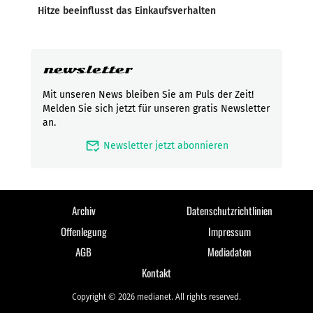
Hitze beeinflusst das Einkaufsverhalten
newsletter
Mit unseren News bleiben Sie am Puls der Zeit!
Melden Sie sich jetzt für unseren gratis Newsletter
an.
mark_email_read
Newsletter jetzt abonnieren
Archiv
Datenschutzrichtlinien
Offenlegung
Impressum
AGB
Mediadaten
Kontakt
Copyright © 2026 medianet. All rights reserved.