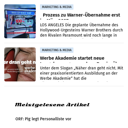
Politiker Österreichs die
MARKETING & MEDIA
Prozess zu Warner-Übernahme erst
im März 2027
LOS ANGELES Die geplante Übernahme des
Hollywood-Urgesteins Warner Brothers durch
den Rivalen Paramount wird noch lange in
der Schwebe bleiben. Eine Richterin setzte
den Prozess zu
MARKETING & MEDIA
Werbe Akademie startet neue
Imagekampagne rund um Praxisnähe
Unter dem Slogan „Näher dran geht nicht. Mit
einer praxisorientierten Ausbildung an der
Werbe Akademie“ hat die
Bildungseinrichtung des WIFI Wien eine neue
Imagekampagne gestartet.
Meistgelesene Artikel
ORF: Pig legt Personalliste vor