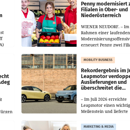
übertroffen.
Penny modernisiert 
Filialen in Ober- und
m
Niederösterreich
WIENER NEUDORF. – Im
st
Rahmen einer laufenden
ff
Modernisierungsoffensiv
A)
erneuert Penny zwei Fili
Nieder- und Oberösterre
slauf-
Die beiden Standorte lie
MOBILITY BUSINESS
Haag sowie im rund
ilialen
Rekordergebnis im Ju
echt
Leapmotor verdoppe
 Adeg
Auslieferungen und
überschreitet die
100.000er-Marke
– Im Juli 2026 erreichte
t
Leapmotor einen wichti
Meilenstein und lieferte
Jürgen
weltweit 101.267 Fahrze
ich
aus, womit sich das Erge
MARKETING & MEDIA
gegenüber Juli 2025 meh
örde