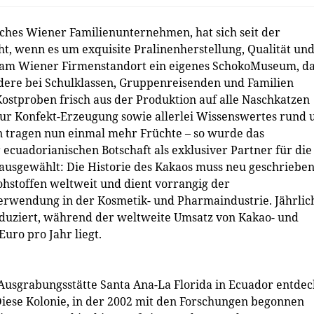
eiches Wiener Familienunternehmen, hat sich seit der
, wenn es um exquisite Pralinenherstellung, Qualität un
dl am Wiener Firmenstandort ein eigenes SchokoMuseum, d
dere bei Schulklassen, Gruppenreisenden und Familien
 Kostproben frisch aus der Produktion auf alle Naschkatzen
zur Konfekt-Erzeugung sowie allerlei Wissenswertes rund
n tragen nun einmal mehr Früchte – so wurde das
cuadorianischen Botschaft als exklusiver Partner für die
 ausgewählt: Die Historie des Kakaos muss neu geschriebe
hstoffen weltweit und dient vorrangig der
erwendung in der Kosmetik- und Pharmaindustrie. Jährlic
duziert, während der weltweite Umsatz von Kakao- und
uro pro Jahr liegt.
r Ausgrabungsstätte Santa Ana-La Florida in Ecuador entdec
ese Kolonie, in der 2002 mit den Forschungen begonnen