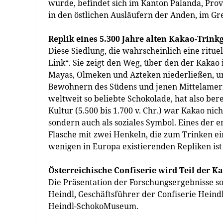
wurde, befindet sich im Kanton Palanda, Pro
in den östlichen Ausläufern der Anden, im G
Replik eines 5.300 Jahre alten Kakao-Tri
Diese Siedlung, die wahrscheinlich eine rituel
Link“. Sie zeigt den Weg, über den der Kakao 
Mayas, Olmeken und Azteken niederließen, u
Bewohnern des Südens und jenen Mittelamerika
weltweit so beliebte Schokolade, hat also ber
Kultur (5.500 bis 1.700 v. Chr.) war Kakao ni
sondern auch als soziales Symbol. Eines der 
Flasche mit zwei Henkeln, die zum Trinken 
wenigen in Europa existierenden Repliken is
Österreichische Confiserie wird Teil der K
Die Präsentation der Forschungsergebnisse s
Heindl, Geschäftsführer der Confiserie Heind
Heindl-SchokoMuseum.