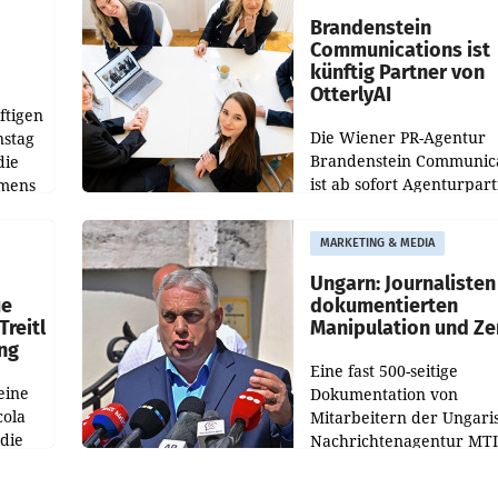
verdoppelte (+102
walt
Brandenstein
Communications ist
künftig Partner von
OtterlyAI
ftigen
Die Wiener PR-Agentur
nstag
Brandenstein Communica
die
ist ab sofort Agenturpar
emens
der KI-Monitoring- und
Optimierungsplattform
MARKETING & MEDIA
OtterlyAI. Damit baut di
Agentur ihr Leistungspor
Ungarn: Journalisten
ue
dokumentierten
Treitl
Manipulation und Ze
ung
Eine fast 500-seitige
eine
Dokumentation von
cola
Mitarbeitern der Ungari
 die
Nachrichtenagentur MTI 
ener
die systematische Nachri
von
Manipulation und Zensur