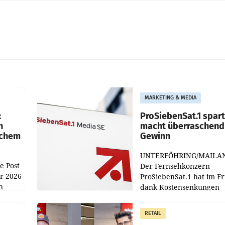
MARKETING & MEDIA
:
ProSiebenSat.1 spar
n
macht überraschend 
achem
Gewinn
UNTERFÖHRING/MAILA
e Post
Der Fernsehkonzern
hr 2026
ProSiebenSat.1 hat im F
n
dank Kostensenkungen
operativ wieder Gewinn
m Plus
gemacht und die
RETAIL
er
Markterwartung deutlic