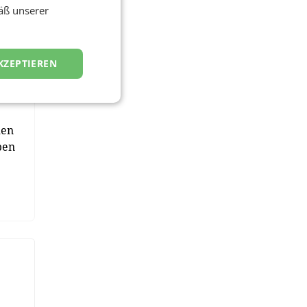
äß unserer
na -
KZEPTIEREN
le
nd
men
ben