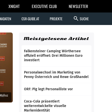
XNIGHT
EXECUTIVE CLUB
NEWSLETTER
search
IADATEN
CSR-GUIDE.AT
PROJEKTE
SUCHE
Meistgelesene Artikel
Falkensteiner Camping Wörthersee
offiziell eröffnet: Drei Millionen Euro
investiert
Personalwechsel im Marketing von
Penny Österreich und Rewe Großhandel
ORF: Pig legt Personalliste vor
 Muñoz
Coca-Cola präsentiert
weiterentwickelte visuelle
Markenidentität