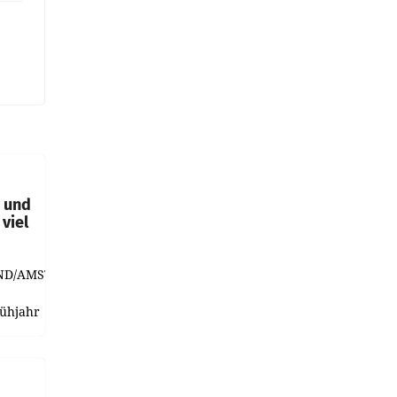
t und
viel
ND/AMSTERDAM.
rühjahr
h