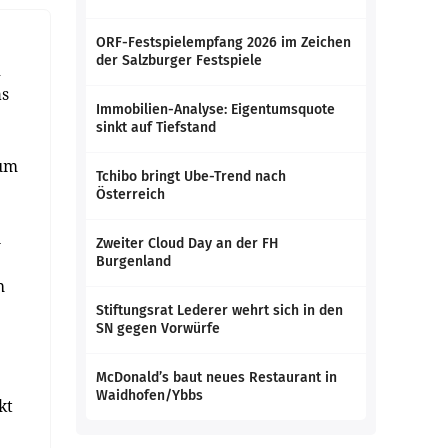
ORF-Festspielempfang 2026 im Zeichen
der Salzburger Festspiele
d
as
Immobilien-Analyse: Eigentumsquote
sinkt auf Tiefstand
 um
Tchibo bringt Ube-Trend nach
Österreich
n
Zweiter Cloud Day an der FH
Burgenland
h
Stiftungsrat Lederer wehrt sich in den
SN gegen Vorwürfe
McDonald’s baut neues Restaurant in
Waidhofen/Ybbs
kt