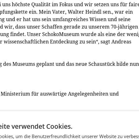
 uns höchste Qualität im Fokus und wir setzen uns für fair
ungskette ein. Mein Vater, Walter Heindl sen., war ein
ng und er hat uns sein umfangreiches Wissen und seine
d wir, dass unser Schaffen gerade zu unserem 70-jährigen
ung findet. Unser SchokoMuseum wurde als eine der wen
er wissenschaftlichen Entdeckung zu sein“, sagt Andreas
g des Museums geplant und das neue Schaustück bilde nun
) Ministerium für auswärtige Angelegenheiten und
useums, freut sich sehr über das neue Exponat: „Es ist ei
s Kakao-Trinkgefäßes als bis dato einziges Museum in
ite verwendet Cookies.
ten Kulturgeschichte ausstellen zu dürfen. So haben unse
okies, um die Benutzerfreundlichkeit unserer Website zu verbes
h in die faszinierende Kakao-Geschichte einzutauchen. Das 