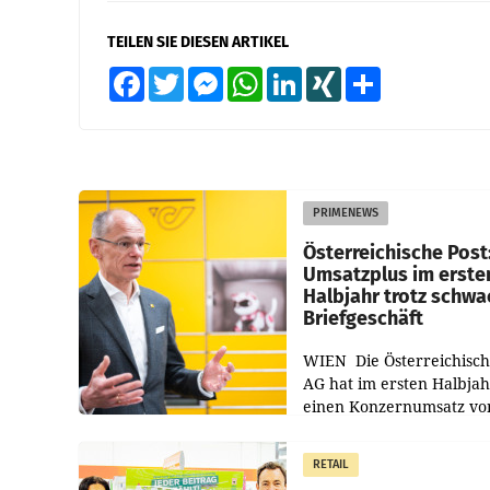
TEILEN SIE DIESEN ARTIKEL
Facebook
Twitter
Messenger
WhatsApp
LinkedIn
XING
Teilen
PRIMENEWS
Österreichische Post
Umsatzplus im erste
Halbjahr trotz schw
Briefgeschäft
WIEN Die Österreichisch
AG hat im ersten Halbja
einen Konzernumsatz vo
1.544,0 Mio. EUR
erwirtschaftet, was eine
RETAIL
von 3,8 Prozent gegenüb