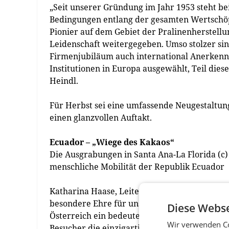
„Seit unserer Gründung im Jahr 1953 steht bei
Bedingungen entlang der gesamten Wertschöpf
Pionier auf dem Gebiet der Pralinenherstellu
Leidenschaft weitergegeben. Umso stolzer sin
Firmenjubiläum auch international Anerkenn
Institutionen in Europa ausgewählt, Teil dies
Heindl.
Für Herbst sei eine umfassende Neugestaltun
einen glanzvollen Auftakt.
Ecuador – „Wiege des Kakaos“
Die Ausgrabungen in Santa Ana-La Florida (c
menschliche Mobilität der Republik Ecuador
Katharina Haase, Leiterin des Heindl-SchokoM
besondere Ehre für uns, mit der Replik diese
Diese Webse
Österreich ein bedeutendes Stück der weltwei
Wir verwenden Co
Besucher die einzigartige Möglichkeit, hautna