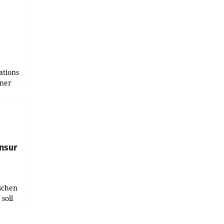
tions
tner
e
tfolio
nsur
schen
soll
chten-
 bei