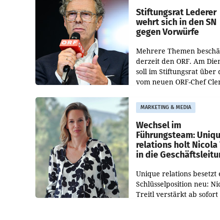
und der Bundeskartellan
Stiftungsrat Lederer
wehrt sich in den SN
gegen Vorwürfe
Mehrere Themen beschä
derzeit den ORF. Am Die
soll im Stiftungsrat über 
vom neuen ORF-Chef Cl
Pig vorgeschlagenen
Besetzungen für die
MARKETING & MEDIA
Direktionen abgestimmt
werden.
Wechsel im
Führungsteam: Uniq
relations holt Nicola 
in die Geschäftsleit
Unique relations besetzt 
Schlüsselposition neu: Ni
Treitl verstärkt ab sofort
Geschäftsleitung der Wi
PR-Agentur an der Seite 