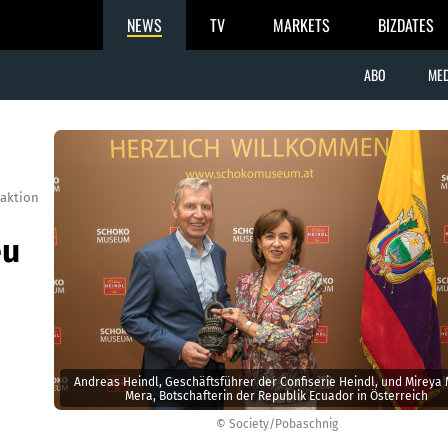
NEWS
TV
MARKETS
BIZDATES
ABO
MED
aktion
eu
Andreas Heindl, Geschäftsführer der Confiserie Heindl, und Mireya
Mera, Botschafterin der Republik Ecuador in Österreich
© Society/Pobaschnig