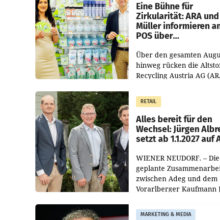
dem Vergleichszeitraum
Eine Bühne für
Zirkularität: ARA und
Müller informieren a
POS über
Kreislauffähigkeit
Über den gesamten Augu
hinweg rücken die Altsto
Recycling Austria AG (AR
und der Handelskonzern
Müller die Initiative „Krei
RETAIL
Helden“ in allen
österreichischen Müller-F
Alles bereit für den
Wechsel: Jürgen Albr
setzt ab 1.1.2027 auf
WIENER NEUDORF. – Die
geplante Zusammenarbei
zwischen Adeg und dem
Vorarlberger Kaufmann 
Albrecht ist kartellrechtl
freigegeben: Die
MARKETING & MEDIA
Bundeswettbewerbsbeh