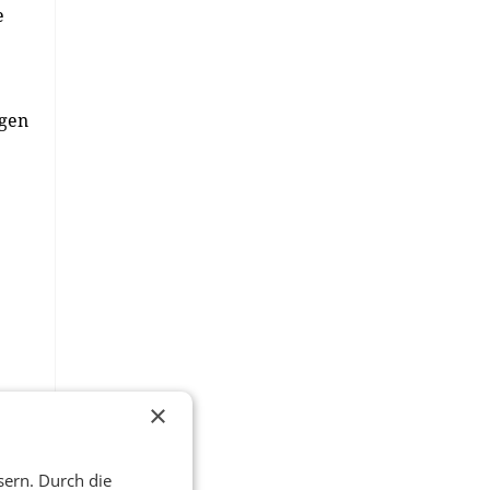
e
igen
ne
×
re
sern. Durch die
ist