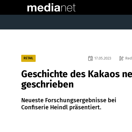
event
draw
17.05.2023
Red
RETAIL
Geschichte des Kakaos n
geschrieben
Neueste Forschungsergebnisse bei
Confiserie Heindl präsentiert.