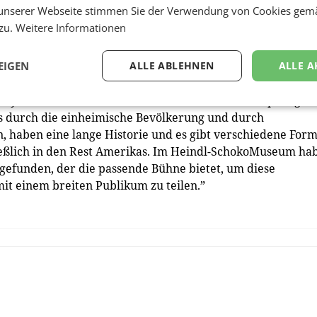
unserer Webseite stimmen Sie der Verwendung von Cookies gem
 zu.
Weitere Informationen
: „Die archäologischen Beweise der Forschungen in Santa A
schaftliche Nutzung von Kakao bestätigt. Er wurde für die
EIGEN
ALLE ABLEHNEN
ALLE A
en, als natürliches Heilmittel und Mittel für kommerziel
 symbolischen und identitätsstiftenden Wert. Ursprung u
s durch die einheimische Bevölkerung und durch
n, haben eine lange Historie und es gibt verschiedene For
ließlich in den Rest Amerikas. Im Heindl-SchokoMuseum ha
gefunden, der die passende Bühne bietet, um diese
it einem breiten Publikum zu teilen.”