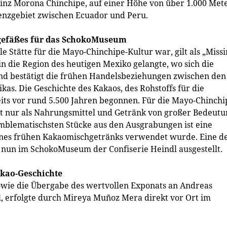
vinz Morona Chinchipe, auf einer Höhe von über 1.000 Met
renzgebiet zwischen Ecuador und Peru.
nkgefäßes für das SchokoMuseum
le Stätte für die Mayo-Chinchipe-Kultur war, gilt als „Miss
in die Region des heutigen Mexiko gelangte, wo sich die
nd bestätigt die frühen Handelsbeziehungen zwischen den
s. Die Geschichte des Kakaos, des Rohstoffs für die
eits vor rund 5.500 Jahren begonnen. Für die Mayo-Chinchi
cht nur als Nahrungsmittel und Getränk von großer Bedeutu
emblematischsten Stücke aus den Ausgrabungen ist eine
eines frühen Kakaomischgetränks verwendet wurde. Eine d
t nun im SchokoMuseum der Confiserie Heindl ausgestellt.
akao-Geschichte
owie die Übergabe des wertvollen Exponats an Andreas
l, erfolgte durch Mireya Muñoz Mera direkt vor Ort im