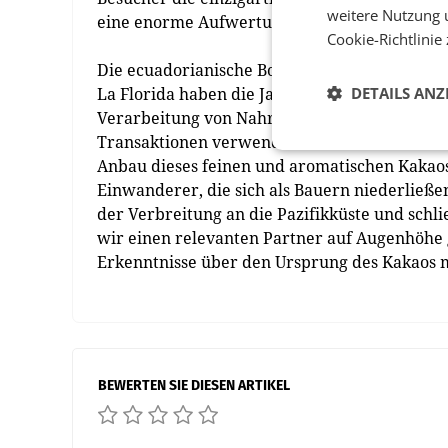
weitere Nutzung 
eine enorme Aufwertung für unser Museum.“
Cookie-Richtlinie
Die ecuadorianische Botschafterin fügt hinzu
La Florida haben die Jahrtausende alte gesell
DETAILS ANZ
Verarbeitung von Nahrungsmitteln und Getränk
Transaktionen verwendet. Zudem hatte Kakao
Anbau dieses feinen und aromatischen Kakao
Einwanderer, die sich als Bauern niederließe
der Verbreitung an die Pazifikküste und sch
wir einen relevanten Partner auf Augenhöhe 
Erkenntnisse über den Ursprung des Kakaos m
BEWERTEN SIE DIESEN ARTIKEL