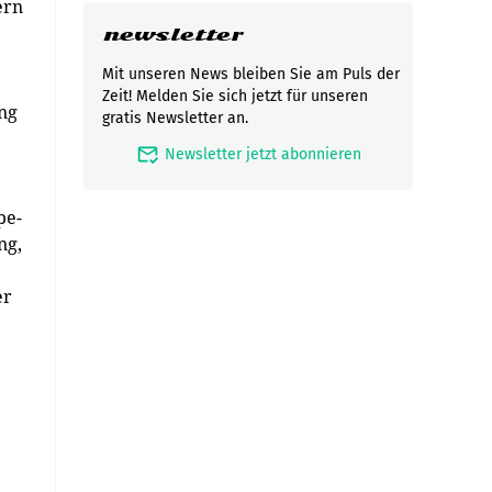
ern
newsletter
Mit unseren News bleiben Sie am Puls der
Zeit! Melden Sie sich jetzt für unseren
ing
gratis Newsletter an.
mark_email_read
Newsletter jetzt abonnieren
pe-
ng,
er