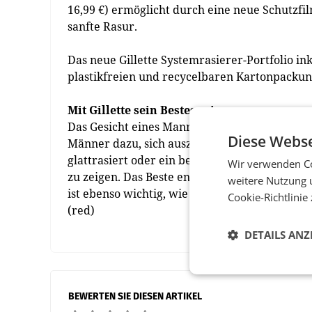
16,99 €) ermöglicht durch eine neue Schutzfi
sanfte Rasur.
Das neue Gillette Systemrasierer-Portfolio ink
plastikfreien und recycelbaren Kartonpackun
Mit Gillette sein Bestes zeigen
Das Gesicht eines Mannes formt die Identität u
Diese Webse
Männer dazu, sich auszudrücken und den Look
glattrasiert oder ein bestimmter Bartstyle – G
Wir verwenden Co
zu zeigen. Das Beste endet dabei aber nicht b
weitere Nutzung 
ist ebenso wichtig, wie nachhaltige Entscheid
Cookie-Richtlinie
(red)
DETAILS ANZ
BEWERTEN SIE DIESEN ARTIKEL