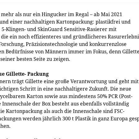
 mehr als nur ein Hingucker im Regal – ab Mai 2021
 und einer nachhaltigen Kartonpackung: plastikfrei und
e 5-Klingen- und SkinGuard Sensitive-Rasierer mit
die ein noch effizienteres und gründlicheres Rasurerlebni
 Forschung, Präzisionstechnologie und konkurrenzlose
len Bedürfnisse von Männern immer im Fokus, denn Gillett
einer besten Seite zu zeigen.
ue Gillette- Packung
nnern trägt Gillette eine große Verantwortung und geht mit
htigen Schritt in eine nachhaltigere Zukunft. Die neue
recycelbarem Karton sowie aus mindestens 50% PCR (Post-
 Innenschale der Box besteht aus ebenfalls vollständig
ie Kartonpackung als auch die Innenschale sind FSC-
packungen werden jährlich 300 t Plastik in ganz Europa ges
chen.