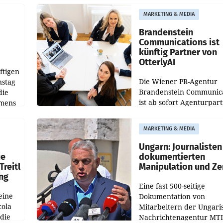
aus, womit sich das Erge
MARKETING & MEDIA
gegenüber Juli 2025 meh
örde
verdoppelte (+102
walt
Brandenstein
Communications ist
künftig Partner von
OtterlyAI
ftigen
Die Wiener PR-Agentur
nstag
Brandenstein Communica
die
ist ab sofort Agenturpar
emens
der KI-Monitoring- und
Optimierungsplattform
MARKETING & MEDIA
OtterlyAI. Damit baut di
Agentur ihr Leistungspor
Ungarn: Journalisten
ue
dokumentierten
Treitl
Manipulation und Ze
ung
Eine fast 500-seitige
eine
Dokumentation von
cola
Mitarbeitern der Ungari
 die
Nachrichtenagentur MTI 