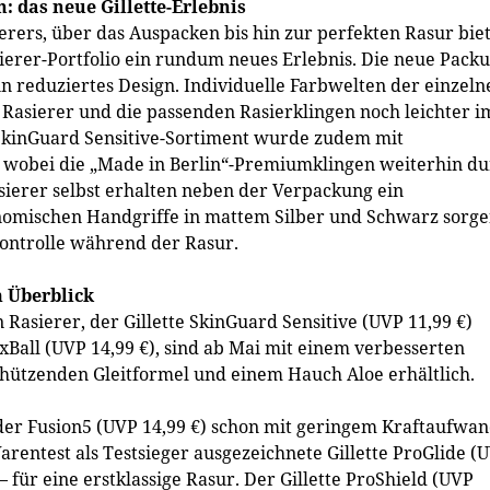
 das neue Gillette-Erlebnis
erers, über das Auspacken bis hin zur perfekten Rasur bie
ierer-Portfolio ein rundum neues Erlebnis. Die neue Pack
ein reduziertes Design. Individuelle Farbwelten der einzeln
Rasierer und die passenden Rasierklingen noch leichter i
 SkinGuard Sensitive-Sortiment wurde zudem mit
 wobei die „Made in Berlin“-Premiumklingen weiterhin d
sierer selbst erhalten neben der Verpackung ein
nomischen Handgriffe in mattem Silber und Schwarz sorg
ontrolle während der Rasur.
m Überblick
 Rasierer, der Gillette SkinGuard Sensitive (UVP 11,99 €)
exBall (UVP 14,99 €), sind ab Mai mit einem verbesserten
schützenden Gleitformel und einem Hauch Aloe erhältlich.
t der Fusion5 (UVP 14,99 €) schon mit geringem Kraftaufwa
arentest als Testsieger ausgezeichnete Gillette ProGlide (
– für eine erstklassige Rasur. Der Gillette ProShield (UVP