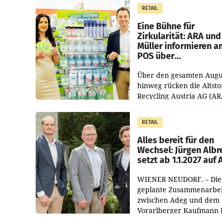
erwirtschaftet, was eine
RETAIL
von 3,8 Prozent gegenüb
dem Vergleichszeitraum
Eine Bühne für
Zirkularität: ARA und
Müller informieren a
POS über
Kreislauffähigkeit
Über den gesamten Augu
hinweg rücken die Altsto
Recycling Austria AG (AR
und der Handelskonzern
Müller die Initiative „Krei
RETAIL
Helden“ in allen
österreichischen Müller-F
Alles bereit für den
Wechsel: Jürgen Albr
setzt ab 1.1.2027 auf
WIENER NEUDORF. – Die
geplante Zusammenarbei
zwischen Adeg und dem
Vorarlberger Kaufmann 
Albrecht ist kartellrechtl