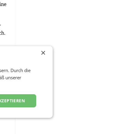
ine
r
ch.
×
iert
tes
sern. Durch die
n,
äß unserer
in.
KZEPTIEREN