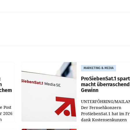
MARKETING & MEDIA
:
ProSiebenSat.1 spar
n
macht überraschend 
achem
Gewinn
UNTERFÖHRING/MAILA
e Post
Der Fernsehkonzern
hr 2026
ProSiebenSat.1 hat im F
n
dank Kostensenkungen
operativ wieder Gewinn