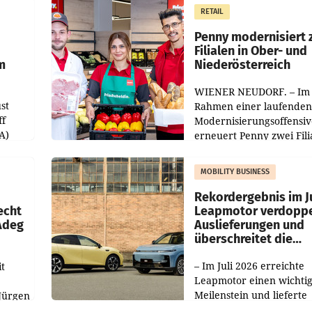
m Plus
gemacht und die
RETAIL
er
Markterwartung deutlic
übertroffen.
Penny modernisiert 
Filialen in Ober- und
m
Niederösterreich
WIENER NEUDORF. – Im
st
Rahmen einer laufenden
ff
Modernisierungsoffensiv
A)
erneuert Penny zwei Fili
Nieder- und Oberösterre
slauf-
Die beiden Standorte lie
MOBILITY BUSINESS
Haag sowie im rund
ilialen
Rekordergebnis im Ju
echt
Leapmotor verdoppe
 Adeg
Auslieferungen und
überschreitet die
100.000er-Marke
– Im Juli 2026 erreichte
t
Leapmotor einen wichti
Meilenstein und lieferte
Jürgen
weltweit 101.267 Fahrze
ich