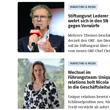
freigegeben: Die
MARKETING & MEDIA
Bundeswettbewerbsbeh
und der Bundeskartellan
Stiftungsrat Lederer
wehrt sich in den SN
gegen Vorwürfe
Mehrere Themen beschä
derzeit den ORF. Am Die
soll im Stiftungsrat über 
vom neuen ORF-Chef Cl
Pig vorgeschlagenen
Besetzungen für die
MARKETING & MEDIA
Direktionen abgestimmt
werden.
Wechsel im
Führungsteam: Uniq
relations holt Nicola 
in die Geschäftsleit
Unique relations besetzt 
Schlüsselposition neu: Ni
Treitl verstärkt ab sofort