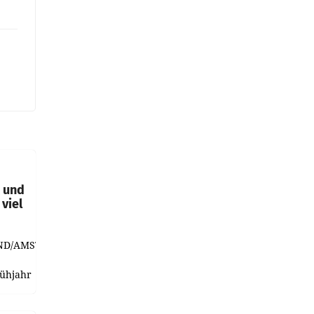
t und
viel
ND/AMSTERDAM.
rühjahr