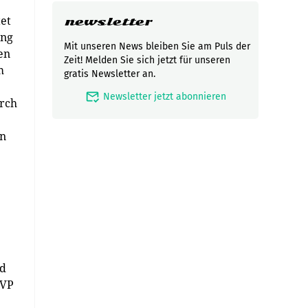
tet
newsletter
ung
Mit unseren News bleiben Sie am Puls der
en
Zeit! Melden Sie sich jetzt für unseren
m
gratis Newsletter an.
mark_email_read
Newsletter jetzt abonnieren
urch
en
nd
UVP