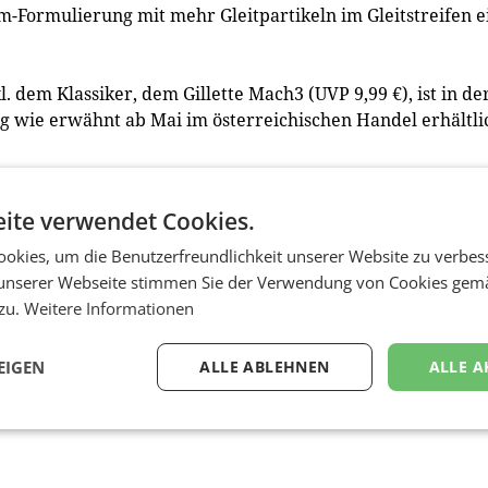
lm-Formulierung mit mehr Gleitpartikeln im Gleitstreifen e
l. dem Klassiker, dem Gillette Mach3 (UVP 9,99 €), ist in de
g wie erwähnt ab Mai im österreichischen Handel erhältli
nd ist Ausdruck der eigenen Individualität. Gillette inspir
ite verwendet Cookies.
 zu kreieren, mit dem sie sich am wohlsten fühlen. Ob
illette bietet für jeden die perfekten Produkte, um sein Bes
okies, um die Benutzerfreundlichkeit unserer Website zu verbes
ei der Rasur: Die Möglichkeit, seinen eigenen Look zu finde
unserer Webseite stimmen Sie der Verwendung von Cookies gem
ungen im Alltag zu treffen und für andere ein Vorbild zu se
 zu.
Weitere Informationen
EIGEN
ALLE ABLEHNEN
ALLE A