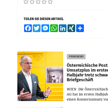
TEILEN SIE DIESEN ARTIKEL
Facebook
Twitter
Messenger
WhatsApp
LinkedIn
XING
Teilen
PRIMENEWS
Österreichische Post
Umsatzplus im erste
Halbjahr trotz schw
Briefgeschäft
WIEN Die Österreichisch
AG hat im ersten Halbja
einen Konzernumsatz vo
1.544,0 Mio. EUR