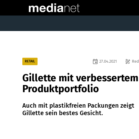
event
draw
27.04.2021
Red
RETAIL
Gillette mit verbessertem
Produktportfolio
Auch mit plastikfreien Packungen zeigt
Gillette sein bestes Gesicht.