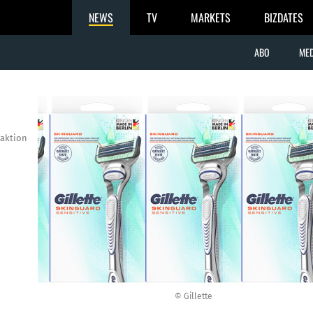
NEWS
TV
MARKETS
BIZDATES
ABO
MED
aktion
© Gillette