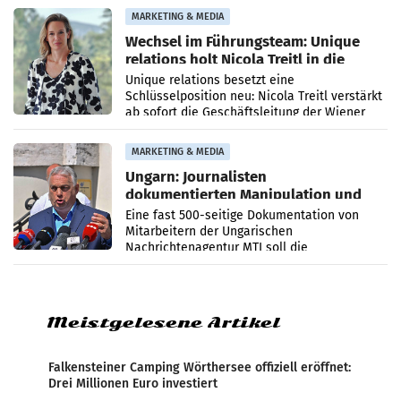
die Agentur ihr Leistungsportfolio
MARKETING & MEDIA
Wechsel im Führungsteam: Unique
relations holt Nicola Treitl in die
Geschäftsleitung
Unique relations besetzt eine
Schlüsselposition neu: Nicola Treitl verstärkt
ab sofort die Geschäftsleitung der Wiener
PR-Agentur an der Seite von Josef Kalina und
Anna Kalina-Mahr.
MARKETING & MEDIA
Ungarn: Journalisten
dokumentierten Manipulation und
Zensur
Eine fast 500-seitige Dokumentation von
Mitarbeitern der Ungarischen
Nachrichtenagentur MTI soll die
systematische Nachrichten-Manipulation und
Zensur bei der Agentur während der Zeit
Meistgelesene Artikel
Falkensteiner Camping Wörthersee offiziell eröffnet:
Drei Millionen Euro investiert