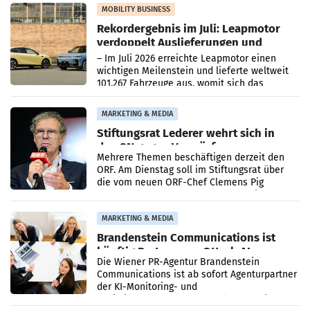
Bundeskartellanwalt
MOBILITY BUSINESS
Rekordergebnis im Juli: Leapmotor
verdoppelt Auslieferungen und
überschreitet die 100.000er-Marke
– Im Juli 2026 erreichte Leapmotor einen
wichtigen Meilenstein und lieferte weltweit
101.267 Fahrzeuge aus, womit sich das
Ergebnis gegenüber Juli 2025 mehr als
verdoppelte (+102
MARKETING & MEDIA
Stiftungsrat Lederer wehrt sich in
den SN gegen Vorwürfe
Mehrere Themen beschäftigen derzeit den
ORF. Am Dienstag soll im Stiftungsrat über
die vom neuen ORF-Chef Clemens Pig
vorgeschlagenen Besetzungen für die
Direktionen abgestimmt werden.
MARKETING & MEDIA
Brandenstein Communications ist
künftig Partner von OtterlyAI
Die Wiener PR-Agentur Brandenstein
Communications ist ab sofort Agenturpartner
der KI-Monitoring- und
Optimierungsplattform OtterlyAI. Damit baut