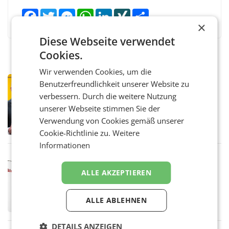
Facebook
Twitter
Messenger
WhatsApp
LinkedIn
XING
Teilen
×
Diese Webseite verwendet
Cookies.
Wir verwenden Cookies, um die
PRIMENEWS
Benutzerfreundlichkeit unserer Website zu
Österreichische Post: Umsatzplus im
verbessern. Durch die weitere Nutzung
ersten Halbjahr trotz schwachem
unserer Webseite stimmen Sie der
Briefgeschäft
WIEN Die Österreichische Post AG hat im
Verwendung von Cookies gemäß unserer
ersten Halbjahr 2026 einen Konzernumsatz
Cookie-Richtlinie zu.
Weitere
von 1.544,0 Mio. EUR erwirtschaftet, was
einem Plus von 3,8 Prozent gegenüber dem
Informationen
Vergleichszeitraum
MARKETING & MEDIA
ProSiebenSat.1 spart und macht
ALLE AKZEPTIEREN
überraschend viel Gewinn
UNTERFÖHRING/MAILAND/AMSTERDAM. Der
Fernsehkonzern ProSiebenSat.1 hat im
ALLE ABLEHNEN
Frühjahr dank Kostensenkungen operativ
wieder Gewinn gemacht und die
Markterwartung deutlich übertroffen.
DETAILS ANZEIGEN