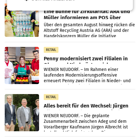
RETAIL
Eine Bühne für Zirkularität: ARA und
Müller informieren am POS über
Kreislauffähigkeit
Über den gesamten August hinweg rücken die
Altstoff Recycling Austria AG (ARA) und der
Handelskonzern Müller die Initiative
„Kreislauf-Helden“ in allen österreichischen
Müller-Filialen
RETAIL
Penny modernisiert zwei Filialen in
Ober- und Niederösterreich
WIENER NEUDORF. – Im Rahmen einer
laufenden Modernisierungsoffensive
erneuert Penny zwei Filialen in Nieder- und
Oberösterreich. Die beiden Standorte liegen
in Haag sowie im rund
RETAIL
Alles bereit für den Wechsel: Jürgen
Albrecht setzt ab 1.1.2027 auf Adeg
WIENER NEUDORF. – Die geplante
Zusammenarbeit zwischen Adeg und dem
Vorarlberger Kaufmann Jürgen Albrecht ist
kartellrechtlich freigegeben: Die
Bundeswettbewerbsbehörde und der