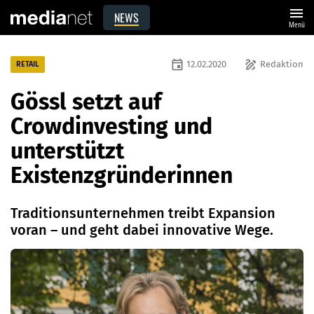
menu
NEWS
Menü
event
draw
12.02.2020
Redaktion
RETAIL
Gössl setzt auf
Crowdinvesting und
unterstützt
Existenzgründerinnen
Traditionsunternehmen treibt Expansion
voran – und geht dabei innovative Wege.