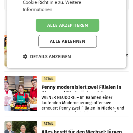
Cookie-Richtlinie zu.
Weitere
Informationen
ALLE AKZEPTIEREN
RETAIL
ALLE ABLEHNEN
Eine Bühne für Zirkularität: ARA und
Müller informieren am POS über
Kreislauffähigkeit
Über den gesamten August hinweg rücken die
DETAILS ANZEIGEN
Altstoff Recycling Austria AG (ARA) und der
Handelskonzern Müller die Initiative
„Kreislauf-Helden“ in allen österreichischen
Müller-Filialen
RETAIL
Penny modernisiert zwei Filialen in
Ober- und Niederösterreich
WIENER NEUDORF. – Im Rahmen einer
laufenden Modernisierungsoffensive
erneuert Penny zwei Filialen in Nieder- und
Oberösterreich. Die beiden Standorte liegen
in Haag sowie im rund
RETAIL
Alles bereit für den Wechsel: Jürgen