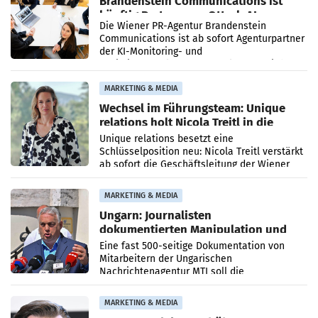
Brandenstein Communications ist
künftig Partner von OtterlyAI
Die Wiener PR-Agentur Brandenstein
Communications ist ab sofort Agenturpartner
der KI-Monitoring- und
Optimierungsplattform OtterlyAI. Damit baut
die Agentur ihr Leistungsportfolio
MARKETING & MEDIA
Wechsel im Führungsteam: Unique
relations holt Nicola Treitl in die
Geschäftsleitung
Unique relations besetzt eine
Schlüsselposition neu: Nicola Treitl verstärkt
ab sofort die Geschäftsleitung der Wiener
PR-Agentur an der Seite von Josef Kalina und
Anna Kalina-Mahr.
MARKETING & MEDIA
Ungarn: Journalisten
dokumentierten Manipulation und
Zensur
Eine fast 500-seitige Dokumentation von
Mitarbeitern der Ungarischen
Nachrichtenagentur MTI soll die
systematische Nachrichten-Manipulation und
Zensur bei der Agentur während der Zeit
MARKETING & MEDIA