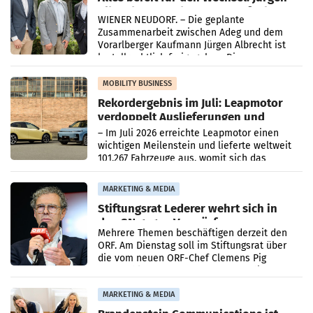
Albrecht setzt ab 1.1.2027 auf Adeg
WIENER NEUDORF. – Die geplante
Zusammenarbeit zwischen Adeg und dem
Vorarlberger Kaufmann Jürgen Albrecht ist
kartellrechtlich freigegeben: Die
Bundeswettbewerbsbehörde und der
Bundeskartellanwalt
MOBILITY BUSINESS
Rekordergebnis im Juli: Leapmotor
verdoppelt Auslieferungen und
überschreitet die 100.000er-Marke
– Im Juli 2026 erreichte Leapmotor einen
wichtigen Meilenstein und lieferte weltweit
101.267 Fahrzeuge aus, womit sich das
Ergebnis gegenüber Juli 2025 mehr als
verdoppelte (+102
MARKETING & MEDIA
Stiftungsrat Lederer wehrt sich in
den SN gegen Vorwürfe
Mehrere Themen beschäftigen derzeit den
ORF. Am Dienstag soll im Stiftungsrat über
die vom neuen ORF-Chef Clemens Pig
vorgeschlagenen Besetzungen für die
Direktionen abgestimmt werden.
MARKETING & MEDIA