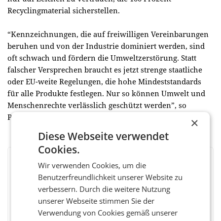
Recyclingmaterial sicherstellen.
“Kennzeichnungen
, die auf freiwilligen Vereinbarungen
beruhen und von der Industrie dominiert werden, sind
oft schwach und fördern die Umweltzerstörung.
Statt
falscher Versprechen braucht es jetzt strenge staatliche
oder EU-weite Regelungen, die hohe Mindeststandards
für alle Produkte festlegen. Nur so können Umwelt und
Menschenrechte verlässlich geschützt werden”, so
Panhuber. (red)
×
Diese Webseite verwendet
Cookies.
Wir verwenden Cookies, um die
BEWERTEN SIE DIESEN ARTIKEL
Benutzerfreundlichkeit unserer Website zu
verbessern. Durch die weitere Nutzung
unserer Webseite stimmen Sie der
Verwendung von Cookies gemäß unserer
Facebook
Twitter
Messenger
WhatsApp
LinkedIn
XING
Teilen