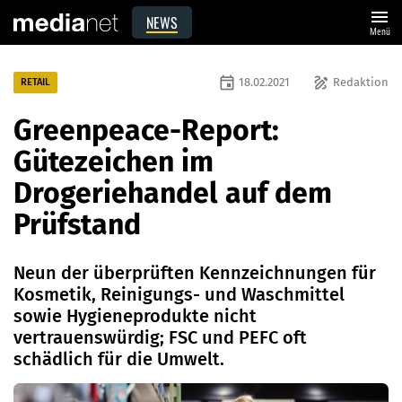
menu
NEWS
Menü
event
draw
18.02.2021
Redaktion
RETAIL
Greenpeace-Report:
Gütezeichen im
Drogeriehandel auf dem
Prüfstand
Neun der überprüften Kennzeichnungen für
Kosmetik, Reinigungs- und Waschmittel
sowie Hygieneprodukte nicht
vertrauenswürdig; FSC und PEFC oft
schädlich für die Umwelt.