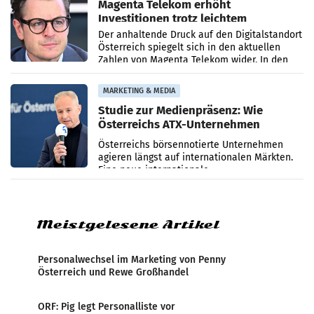
Magenta Telekom erhöht
Investitionen trotz leichtem
Umsatzrückgang
Der anhaltende Druck auf den Digitalstandort
Österreich spiegelt sich in den aktuellen
Zahlen von Magenta Telekom wider. In den
ersten sechs Monaten des laufenden Jahres
verzeichnete
MARKETING & MEDIA
Studie zur Medienpräsenz: Wie
Österreichs ATX-Unternehmen
international wahrgenommen
Österreichs börsennotierte Unternehmen
werden
agieren längst auf internationalen Märkten.
Eine neue internationale
Medienresonanzanalyse untersucht die
weltweite Berichterstattung über
Meistgelesene Artikel
Personalwechsel im Marketing von Penny
Österreich und Rewe Großhandel
ORF: Pig legt Personalliste vor