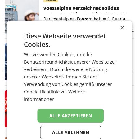
voestalpine verzeichnet solides
erstes Quartal und steigert EBITDA
Der voestalpine-Konzern hat im 1. Quartal
des Geschäftsjahres 2026/27 (1. April bis 30.
×
Juni 2026) ein solides Ergebnis erwirtschaftet.
Diese Webseite verwendet
Der Umsatz stieg im Vergleich zur
Vorjahresperiode
Cookies.
RETAIL
Wir verwenden Cookies, um die
Kühl-Spray: SN Sports bringt „Keep
Cool“ auf den Markt
Benutzerfreundlichkeit unserer Website zu
Die SN Sports GmbH bringt gemeinsam mit
verbessern. Durch die weitere Nutzung
der Firma Feygenblatt FloGu OG einen neuen
unserer Webseite stimmen Sie der
Kühl- und Regenerations-Spray auf den
Markt. Das Produkt namens „Keep Cool“ ist zu
Verwendung von Cookies gemäß unserer
100 Prozent
Cookie-Richtlinie zu.
Weitere
RETAIL
Informationen
Coca-Cola präsentiert
weiterentwickelte visuelle
Markenidentität
ALLE AKZEPTIEREN
Coca-Cola stellt ab Anfang August eine
weiterentwickelte visuelle Identität seiner
Verpackungen in Österreich vor. Im
ALLE ABLEHNEN
Mittelpunkt des Redesigns stehen zentrale
Gestaltungselemente