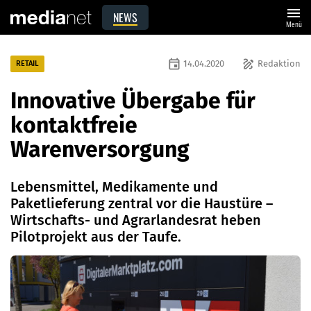
menu
NEWS
Menü
event
draw
14.04.2020
Redaktion
RETAIL
Innovative Übergabe für
kontaktfreie
Warenversorgung
Lebensmittel, Medikamente und
Paketlieferung zentral vor die Haustüre –
Wirtschafts- und Agrarlandesrat heben
Pilotprojekt aus der Taufe.