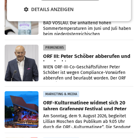
RETAIL
DETAILS ANZEIGEN
Vöslauer 1,5-Liter-rePET-Flasche
prickelnd ist meistgekaufte Flasche
Österreichs
BAD VÖSLAU. Die anhaltend hohen
Sommertemperaturen im Juni und Juli haben
beim niederösterreichischen
Getränkehersteller Vöslauer zu deutlichen
Absatzzuwächsen geführt. Während
PRIMENEWS
ORF III: Peter Schöber abberufen und
beurlaubt
WIEN ORF-III-Co-Geschäftsführer Peter
Schöber ist wegen Compliance-Vorwürfen
abberufen und beurlaubt worden. Der ORF
bestätigte gegenüber der APA entsprechende
Medienberichte.
MARKETING & MEDIA
ORF-Kulturmatinee widmet sich 20
Jahren Grafenegg Festival und Peter
Simonischek
Am Sonntag, dem 9. August 2026, begleitet
Lillian Moschen das Publikum ab 9.05 Uhr
durch die ORF-„Kulturmatinee“. Die Sendung
startet mit der Dokumentation „20 Jahre