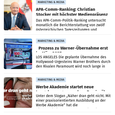
Grafenegg
MARKETING & MEDIA
APA-Comm-Ranking: Christian
Stocker mit höchster Medienpräsenz
im Juli
Das APA-Comm-Politik-Ranking untersucht
monatlich die Berichterstattung von zwölf
österreichischen Tageszeitungen und
analysiert, welche Politikerinnen und
Politiker Österreichs die
MARKETING & MEDIA
Prozess zu Warner-Übernahme erst
im März 2027
LOS ANGELES Die geplante Übernahme des
Hollywood-Urgesteins Warner Brothers durch
den Rivalen Paramount wird noch lange in
der Schwebe bleiben. Eine Richterin setzte
den Prozess zu
MARKETING & MEDIA
Werbe Akademie startet neue
Imagekampagne rund um Praxisnähe
Unter dem Slogan „Näher dran geht nicht. Mit
einer praxisorientierten Ausbildung an der
Werbe Akademie“ hat die
Bildungseinrichtung des WIFI Wien eine neue
Imagekampagne gestartet.