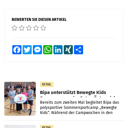
BEWERTEN SIE DIESEN ARTIKEL
Facebook
Twitter
Messenger
WhatsApp
LinkedIn
XING
Teilen
RETAIL
Bipa unterstützt Bewegte Kids
Sommercamps im Osten Österreichs
Bereits zum zweiten Mal begleitet Bipa das
polysportive Sommersportcamp „Bewegte
Kids“. Während der Campwochen in den
Monaten Juli und August versorgt das
Unternehmen Kinder sowie
RETAIL