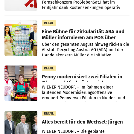
Fernsehkonzern ProSiebenSat.1 hat im
Frühjahr dank Kostensenkungen operativ
wieder Gewinn gemacht und die
Markterwartung deutlich übertroffen.
RETAIL
Eine Bühne für Zirkularität: ARA und
Müller informieren am POS über
Kreislauffähigkeit
Über den gesamten August hinweg rücken die
Altstoff Recycling Austria AG (ARA) und der
Handelskonzern Müller die Initiative
„Kreislauf-Helden“ in allen österreichischen
Müller-Filialen
RETAIL
Penny modernisiert zwei Filialen in
Ober- und Niederösterreich
WIENER NEUDORF. – Im Rahmen einer
laufenden Modernisierungsoffensive
erneuert Penny zwei Filialen in Nieder- und
Oberösterreich. Die beiden Standorte liegen
in Haag sowie im rund
RETAIL
Alles bereit für den Wechsel: Jürgen
Albrecht setzt ab 1.1.2027 auf Adeg
WIENER NEUDORF. – Die geplante