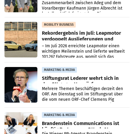
Zusammenarbeit zwischen Adeg und dem
Vorarlberger Kaufmann Jürgen Albrecht ist
kartellrechtlich freigegeben: Die
Bundeswettbewerbsbehörde und der
Bundeskartellanwalt
MOBILITY BUSINESS
Rekordergebnis im Juli: Leapmotor
verdoppelt Auslieferungen und
überschreitet die 100.000er-Marke
– Im Juli 2026 erreichte Leapmotor einen
wichtigen Meilenstein und lieferte weltweit
101.267 Fahrzeuge aus, womit sich das
Ergebnis gegenüber Juli 2025 mehr als
verdoppelte (+102
MARKETING & MEDIA
Stiftungsrat Lederer wehrt sich in
den SN gegen Vorwürfe
Mehrere Themen beschäftigen derzeit den
ORF. Am Dienstag soll im Stiftungsrat über
die vom neuen ORF-Chef Clemens Pig
vorgeschlagenen Besetzungen für die
Direktionen abgestimmt werden.
MARKETING & MEDIA
Brandenstein Communications ist
künftig Partner von OtterlyAI
Die Wiener PR-Agentur Brandenstein