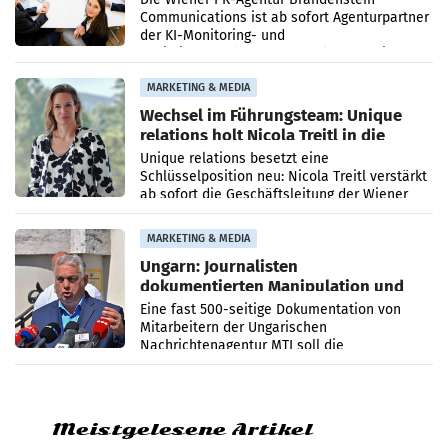
Communications ist ab sofort Agenturpartner
der KI-Monitoring- und
Optimierungsplattform OtterlyAI. Damit baut
die Agentur ihr Leistungsportfolio
MARKETING & MEDIA
Wechsel im Führungsteam: Unique
relations holt Nicola Treitl in die
Geschäftsleitung
Unique relations besetzt eine
Schlüsselposition neu: Nicola Treitl verstärkt
ab sofort die Geschäftsleitung der Wiener
PR-Agentur an der Seite von Josef Kalina und
Anna Kalina-Mahr.
MARKETING & MEDIA
Ungarn: Journalisten
dokumentierten Manipulation und
Zensur
Eine fast 500-seitige Dokumentation von
Mitarbeitern der Ungarischen
Nachrichtenagentur MTI soll die
systematische Nachrichten-Manipulation und
Zensur bei der Agentur während der Zeit
Meistgelesene Artikel