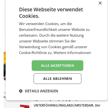
×
Diese Webseite verwendet
Cookies.
Facebook
Twitter
Messenger
WhatsApp
LinkedIn
XING
Teilen
Wir verwenden Cookies, um die
Benutzerfreundlichkeit unserer Website zu
verbessern. Durch die weitere Nutzung
unserer Webseite stimmen Sie der
Verwendung von Cookies gemäß unserer
Cookie-Richtlinie zu.
Weitere Informationen
PRIMENEWS
Österreichische Post: Umsatzplus im
ersten Halbjahr trotz schwachem
ALLE AKZEPTIEREN
Briefgeschäft
WIEN Die Österreichische Post AG hat im
ersten Halbjahr 2026 einen Konzernumsatz
ALLE ABLEHNEN
von 1.544,0 Mio. EUR erwirtschaftet, was
einem Plus von 3,8 Prozent gegenüber dem
Vergleichszeitraum
DETAILS ANZEIGEN
MARKETING & MEDIA
ProSiebenSat.1 spart und macht
überraschend viel Gewinn
UNTERFÖHRING/MAILAND/AMSTERDAM. Der