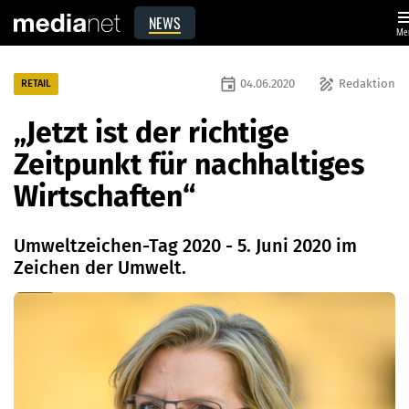
me
NEWS
Me
event
draw
04.06.2020
Redaktion
RETAIL
„Jetzt ist der richtige
Zeitpunkt für nachhaltiges
Wirtschaften“
Umweltzeichen-Tag 2020 - 5. Juni 2020 im
Zeichen der Umwelt.