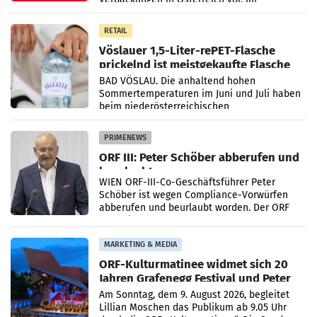
Mittelpunkt des Redesigns stehen zentrale
Gestaltungselemente
RETAIL
Vöslauer 1,5-Liter-rePET-Flasche
prickelnd ist meistgekaufte Flasche
Österreichs
BAD VÖSLAU. Die anhaltend hohen
Sommertemperaturen im Juni und Juli haben
beim niederösterreichischen
Getränkehersteller Vöslauer zu deutlichen
Absatzzuwächsen geführt. Während
PRIMENEWS
ORF III: Peter Schöber abberufen und
beurlaubt
WIEN ORF-III-Co-Geschäftsführer Peter
Schöber ist wegen Compliance-Vorwürfen
abberufen und beurlaubt worden. Der ORF
bestätigte gegenüber der APA entsprechende
Medienberichte.
MARKETING & MEDIA
ORF-Kulturmatinee widmet sich 20
Jahren Grafenegg Festival und Peter
Simonischek
Am Sonntag, dem 9. August 2026, begleitet
Lillian Moschen das Publikum ab 9.05 Uhr