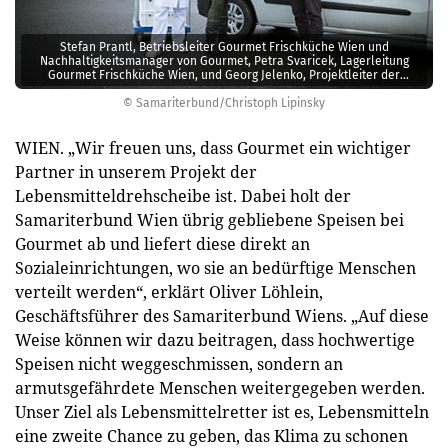
Stefan Prantl, Betriebsleiter Gourmet Frischküche Wien und
Nachhaltigkeitsmanager von Gourmet, Petra Svaricek, Lagerleitung
Gourmet Frischküche Wien, und Georg Jelenko, Projektleiter der
Samariterbund-Sozialmärkte.
© Samariterbund/Christoph Lipinsky
WIEN. „Wir freuen uns, dass Gourmet ein wichtiger
Partner in unserem Projekt der
Lebensmitteldrehscheibe ist. Dabei holt der
Samariterbund Wien übrig gebliebene Speisen bei
Gourmet ab und liefert diese direkt an
Sozialeinrichtungen, wo sie an bedürftige Menschen
verteilt werden“, erklärt Oliver Löhlein,
Geschäftsführer des Samariterbund Wiens. „Auf diese
Weise können wir dazu beitragen, dass hochwertige
Speisen nicht weggeschmissen, sondern an
armutsgefährdete Menschen weitergegeben werden.
Unser Ziel als Lebensmittelretter ist es, Lebensmitteln
eine zweite Chance zu geben, das Klima zu schonen