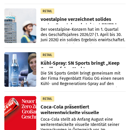
Monaten Juli und August versorgt das
Unternehmen Kinder sowie
RETAIL
voestalpine verzeichnet solides
erstes Quartal und steigert EBITDA
Der voestalpine-Konzern hat im 1. Quartal
des Geschäftsjahres 2026/27 (1. April bis 30.
Juni 2026) ein solides Ergebnis erwirtschaftet.
Der Umsatz stieg im Vergleich zur
Vorjahresperiode
RETAIL
Kühl-Spray: SN Sports bringt „Keep
Cool“ auf den Markt
Die SN Sports GmbH bringt gemeinsam mit
der Firma Feygenblatt FloGu OG einen neuen
Kühl- und Regenerations-Spray auf den
Markt. Das Produkt namens „Keep Cool“ ist zu
100 Prozent
RETAIL
Coca-Cola präsentiert
weiterentwickelte visuelle
Markenidentität
Coca-Cola stellt ab Anfang August eine
weiterentwickelte visuelle Identität seiner
Verpackungen in Österreich vor. Im