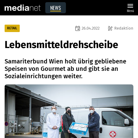
menu
NEWS
Menü
event
draw
26.04.2022
Redaktion
RETAIL
Lebensmitteldrehscheibe
Samariterbund Wien holt übrig gebliebene
Speisen von Gourmet ab und gibt sie an
Sozialeinrichtungen weiter.