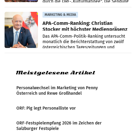
durch die ORF-„Kulturmatinee“. Die Sendung
startet mit der Dokumentation „20 Jahre
Grafenegg
MARKETING & MEDIA
APA-Comm-Ranking: Christian
Stocker mit höchster Medienpräsenz
im Juli
Das APA-Comm-Politik-Ranking untersucht
monatlich die Berichterstattung von zwölf
österreichischen Tageszeitungen und
analysiert, welche Politikerinnen und
Politiker Österreichs die
Meistgelesene Artikel
Personalwechsel im Marketing von Penny
Österreich und Rewe Großhandel
ORF: Pig legt Personalliste vor
ORF-Festspielempfang 2026 im Zeichen der
Salzburger Festspiele