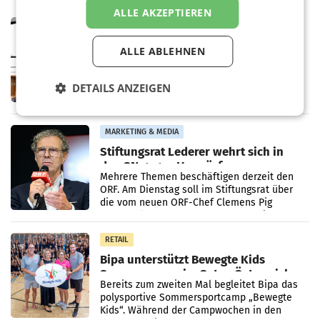
ALLE AKZEPTIEREN
MARKETING & MEDIA
Pilnacek-U-Ausschuss - Presserat
ALLE ABLEHNEN
fordert sensible Berichterstattung
WIEN Der Presserat fordert Medienvertreter
dazu auf, im U-Ausschuss zu den
DETAILS ANZEIGEN
Ermittlungen rund um das Ableben des Ex-
Sektionschefs im Justizministerium, Christian
Pilnacek, auf sensible
MARKETING & MEDIA
Stiftungsrat Lederer wehrt sich in
den SN gegen Vorwürfe
Mehrere Themen beschäftigen derzeit den
ORF. Am Dienstag soll im Stiftungsrat über
die vom neuen ORF-Chef Clemens Pig
vorgeschlagenen Besetzungen für die
Direktionen abgestimmt werden.
RETAIL
Bipa unterstützt Bewegte Kids
Sommercamps im Osten Österreichs
Bereits zum zweiten Mal begleitet Bipa das
polysportive Sommersportcamp „Bewegte
Kids“. Während der Campwochen in den