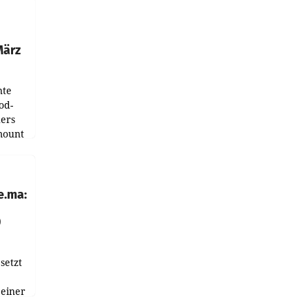
ndung
tation
März
nte
od-
ers
mount
ess zu
e.ma:
0
setzt
 einer
nnen