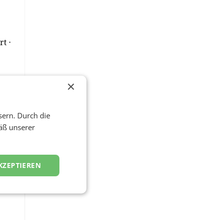
t ·
×
sern. Durch die
äß unserer
KZEPTIEREN