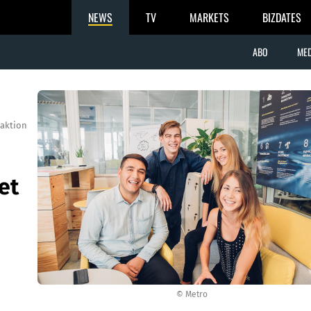
NEWS
TV
MARKETS
BIZDATES
ABO
MED
aktion
et
© Metro