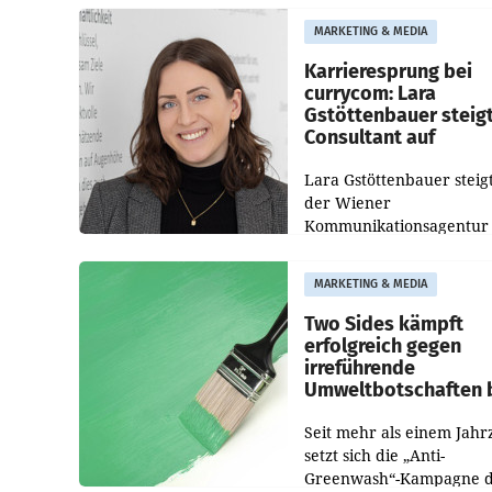
WIFI Wien eine neue
MARKETING & MEDIA
Imagekampagne gestarte
Karrieresprung bei
currycom: Lara
Gstöttenbauer steig
Consultant auf
Lara Gstöttenbauer steigt
der Wiener
Kommunikationsagentur
currycom communicatio
partners zum Consultant 
MARKETING & MEDIA
Die 27-jährige Beraterin
betreut Kundinnen und
Two Sides kämpft
Kunden in den Bereiche
erfolgreich gegen
irreführende
Umweltbotschaften 
Papiereinsatz
Seit mehr als einem Jahr
setzt sich die „Anti-
Greenwash“-Kampagne 