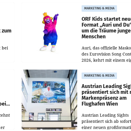
und Besucher höheren
MARKETING & MEDIA
Nettoreichweite im erst
t.
Halbjahr 2026 gegenüb
ORF Kids startet ne
Format „Auri und Du
t zum
um die Träume junge
Menschen
 bei
Auri, das offizielle Mask
des Eurovision Song Cont
2026, kehrt mit einem e
n
Format auf den Bildschi
auf.
zurück. In der neuen S
MARKETING & MEDIA
„Auri und Du“ bei ORF K
steht
Austrian Leading Sig
n
präsentiert sich mit
Markenpräsenz am
beim
Flughafen Wien
zehnt
Austrian Leading Sights
präsentiert sich ab sofor
der
einer neuen großformat