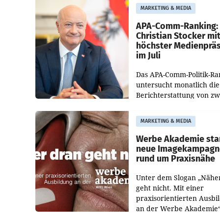
entsprechende
MARKETING & MEDIA
Medienberichte.
APA-Comm-Ranking:
Christian Stocker mi
höchster Medienprä
im Juli
Das APA-Comm-Politik-Ra
untersucht monatlich die
Berichterstattung von zw
österreichischen
Tageszeitungen und analy
MARKETING & MEDIA
welche Politikerinnen un
Politiker Österreichs die
Werbe Akademie sta
neue Imagekampagn
rund um Praxisnähe
Unter dem Slogan „Nähe
geht nicht. Mit einer
praxisorientierten Ausbi
an der Werbe Akademie“
die Bildungseinrichtung 