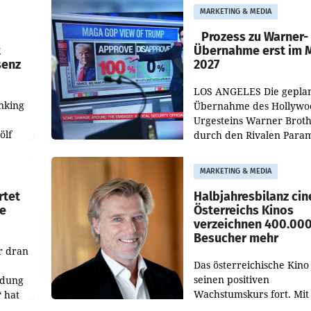
„Kulturmatinee“. Die Se
MARKETING & MEDIA
startet mit der Dokumen
„20 Jahre Grafenegg
Prozess zu Warner-
t
Übernahme erst im 
senz
2027
LOS ANGELES Die gepla
nking
Übernahme des Hollywo
Urgesteins Warner Broth
ölf
durch den Rivalen Para
wird noch lange in der
siert,
Schwebe bleiben. Eine
MARKETING & MEDIA
d
Richterin setzte den Proz
rtet
Halbjahresbilanz cin
e
Österreichs Kinos
verzeichnen 400.00
Besucher mehr
r dran
Das österreichische Kino 
seinen positiven
ldung
Wachstumskurs fort. Mit
 hat
rund 400.000 Besucheri
des