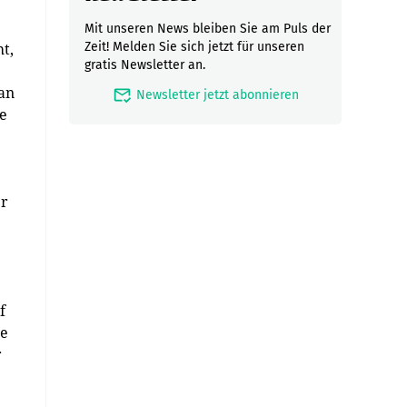
Mit unseren News bleiben Sie am Puls der
t,
Zeit! Melden Sie sich jetzt für unseren
gratis Newsletter an.
 an
mark_email_read
Newsletter jetzt abonnieren
e
er
f
ie
r