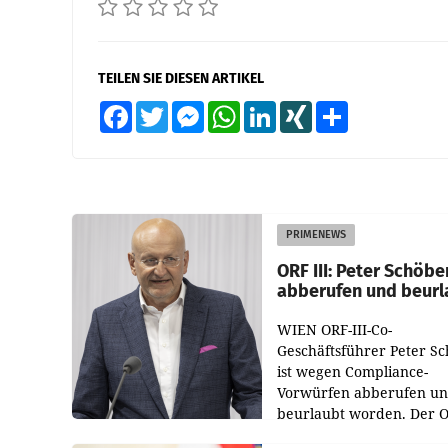
TEILEN SIE DIESEN ARTIKEL
Facebook
Twitter
Messenger
WhatsApp
LinkedIn
XING
Teilen
PRIMENEWS
ORF III: Peter Schöbe
abberufen und beurl
WIEN ORF-III-Co-
Geschäftsführer Peter S
ist wegen Compliance-
Vorwürfen abberufen u
beurlaubt worden. Der 
bestätigte gegenüber de