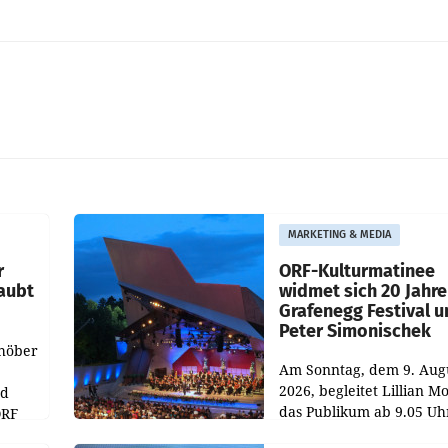
MARKETING & MEDIA
r
ORF-Kulturmatinee
aubt
widmet sich 20 Jahr
Grafenegg Festival 
Peter Simonischek
chöber
Am Sonntag, dem 9. Aug
2026, begleitet Lillian M
nd
das Publikum ab 9.05 Uh
ORF
durch die ORF-
r APA