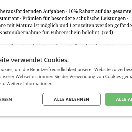
 herausfordernden Aufgaben · 10% Rabatt auf das gesamte
staurant · Prämien für besondere schulische Leistungen ·
re mit Matura ist möglich und Lernzeiten werden geförder
 Kostenübernahme für Führerschein belohnt. (red)
tro.at/karriere-bei-Metro bzw. Mail an
karriere@Metro.at
etro.at/karriere-bei-Metro/lehre-bei-Metro
ite verwendet Cookies.
okies, um die Benutzerfreundlichkeit unserer Website zu verbes
unserer Webseite stimmen Sie der Verwendung von Cookies gem
 zu.
Weitere Informationen
EIGEN
ALLE ABLEHNEN
ALLE A