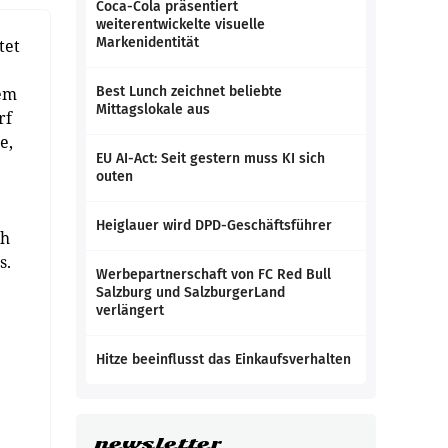
Coca-Cola präsentiert
weiterentwickelte visuelle
Markenidentität
tet
lem
Best Lunch zeichnet beliebte
Mittagslokale aus
rf
e,
EU AI-Act: Seit gestern muss KI sich
outen
Heiglauer wird DPD-Geschäftsführer
ch
s.
Werbepartnerschaft von FC Red Bull
Salzburg und SalzburgerLand
verlängert
Hitze beeinflusst das Einkaufsverhalten
newsletter