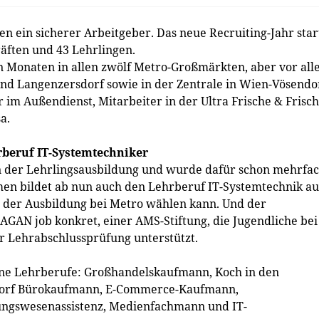
en ein sicherer Arbeitgeber. Das neue Recruiting-Jahr star
räften und 43 Lehrlingen.
n Monaten in allen zwölf Metro-Großmärkten, aber vor al
nd Langenzersdorf sowie in der Zentrale in Wien-Vösendo
m Außendienst, Mitarbeiter in der Ultra Frische & Frisch
a.
rberuf IT-Systemtechniker
 in der Lehrlingsausbildung und wurde dafür schon mehrfa
en bildet ab nun auch den Lehrberuf IT-Systemtechnik au
n der Ausbildung bei Metro wählen kann. Und der
GAN job konkret, einer AMS-Stiftung, die Jugendliche bei
 Lehrabschluss­prüfung unterstützt.
e Lehrberufe: Großhandelskaufmann, Koch in den
ndorf Bürokaufmann, E-­Commerce-Kaufmann,
ungswesen­assistenz, Medienfachmann und IT-