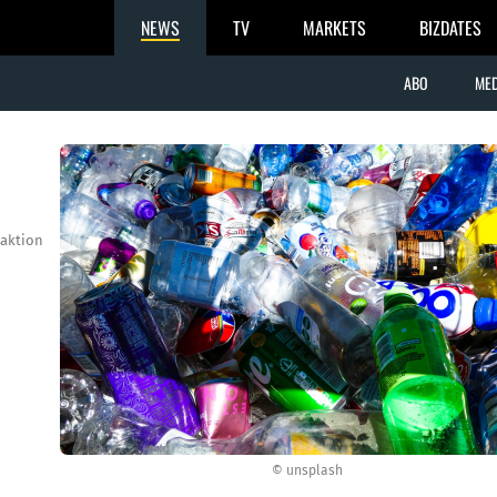
NEWS
TV
MARKETS
BIZDATES
ABO
MED
aktion
© unsplash