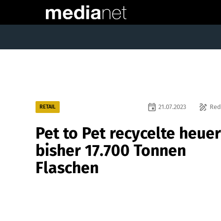
event
draw
21.07.2023
Red
RETAIL
Pet to Pet recycelte heuer
bisher 17.700 Tonnen
Flaschen