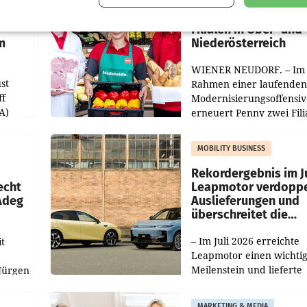
Penny modernisiert 
Filialen in Ober- und
m
Niederösterreich
WIENER NEUDORF. – Im
st
Rahmen einer laufenden
ff
Modernisierungsoffensiv
A)
erneuert Penny zwei Fili
Nieder- und Oberösterre
slauf-
Die beiden Standorte lie
MOBILITY BUSINESS
Haag sowie im rund
ilialen
Rekordergebnis im Ju
echt
Leapmotor verdoppe
 Adeg
Auslieferungen und
überschreitet die
100.000er-Marke
– Im Juli 2026 erreichte
t
Leapmotor einen wichti
Meilenstein und lieferte
Jürgen
weltweit 101.267 Fahrze
ich
aus, womit sich das Erge
MARKETING & MEDIA