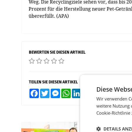
Weg. Die Recyclingziele sehen vor, dass bis 2
Prozent für die Herstellung neuer Pet-Geträn
übererfüllt. (APA)
BEWERTEN SIE DIESEN ARTIKEL
TEILEN SIE DIESEN ARTIKEL
Diese Webse
Facebook
Twitter
Messenger
WhatsApp
LinkedIn
XING
Teilen
Wir verwenden Co
weitere Nutzung 
Cookie-Richtlinie
DETAILS ANZ
RETAIL