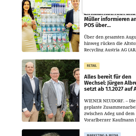
Eine Bühne für
Zirkularität: ARA und
Müller informieren a
POS über
Kreislauffähigkeit
Über den gesamten Augu
hinweg rücken die Altsto
Recycling Austria AG (AR
und der Handelskonzern
Müller die Initiative „Krei
RETAIL
Helden“ in allen
österreichischen Müller-F
Alles bereit für den
Wechsel: Jürgen Albr
setzt ab 1.1.2027 auf
WIENER NEUDORF. – Die
geplante Zusammenarbei
zwischen Adeg und dem
Vorarlberger Kaufmann 
Albrecht ist kartellrechtl
freigegeben: Die
MARKETING & MEDIA