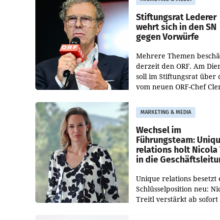
Bundeswettbewerbsbeh
und der Bundeskartellan
Stiftungsrat Lederer
wehrt sich in den SN
gegen Vorwürfe
Mehrere Themen beschä
derzeit den ORF. Am Die
soll im Stiftungsrat über 
vom neuen ORF-Chef Cl
Pig vorgeschlagenen
Besetzungen für die
MARKETING & MEDIA
Direktionen abgestimmt
werden.
Wechsel im
Führungsteam: Uniq
relations holt Nicola 
in die Geschäftsleit
Unique relations besetzt 
Schlüsselposition neu: Ni
Treitl verstärkt ab sofort
Geschäftsleitung der Wi
PR-Agentur an der Seite 