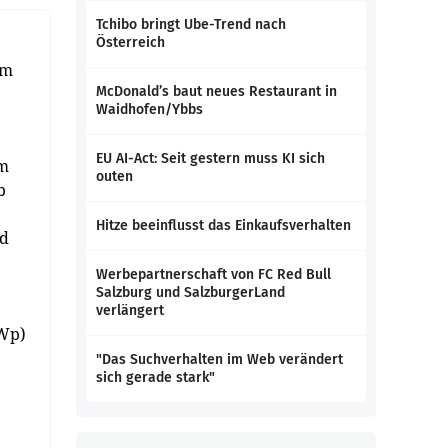
Tchibo bringt Ube-Trend nach
Österreich
em
McDonald’s baut neues Restaurant in
Waidhofen/Ybbs
EU AI-Act: Seit gestern muss KI sich
em
outen
b
Hitze beeinflusst das Einkaufsverhalten
nd
Werbepartnerschaft von FC Red Bull
Salzburg und SalzburgerLand
verlängert
kWp)
"Das Suchverhalten im Web verändert
sich gerade stark"