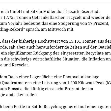
eich GmbH mit Sitz in Müllendorf (Bezirk Eisenstadt-
er 17.755 Tonnen Getränkeflaschen recycelt und wieder d
zum Vorjahr bedeutet das eine Steigerung von 17 Prozent,
cling-Rekord" sprach, am Mittwoch mit.
ch, dass der bisherige Höchstwert von 15.131 Tonnen aus d
rde, sah aber auch herausfordernde Zeiten auf den Betrie
 ein signifikanter Rückgang der eingesetzten Recyclate am
 die schwierige wirtschaftliche Situation, die Inflation u
e und Recyclat.
f dem Dach einer Lagerfläche eine Photovoltaikanlage
400 Quadratmetern eine Leistung von 1.200 Kilowatt-Peak (
m Einsatz, die künftig circa acht Prozent der im
ie abdecken sollen.
h beim Bottle-to-Bottle-Recycling generell auf einem guten