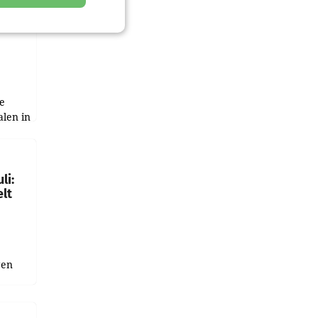
zwei
e
alen in
ich.
gen in
li:
lt
gen
uge
bnis