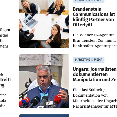
gegenüber Juli 2025 meh
örde
verdoppelte (+102
walt
Brandenstein
Communications ist
künftig Partner von
OtterlyAI
ftigen
Die Wiener PR-Agentur
nstag
Brandenstein Communica
die
ist ab sofort Agenturpar
emens
der KI-Monitoring- und
Optimierungsplattform
MARKETING & MEDIA
OtterlyAI. Damit baut di
Agentur ihr Leistungspor
Ungarn: Journalisten
ue
dokumentierten
Treitl
Manipulation und Ze
ung
Eine fast 500-seitige
eine
Dokumentation von
cola
Mitarbeitern der Ungari
 die
Nachrichtenagentur MTI 
ener
die systematische Nachri
von