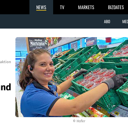
NEWS
TV
MARKETS
BIZDATES
ABO
MED
aktion
und
© Hofer