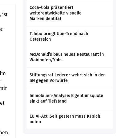
Coca-Cola präsentiert
weiterentwickelte visuelle
ist
Markenidentität
er
Tchibo bringt Ube-Trend nach
Österreich
McDonald’s baut neues Restaurant in
Waidhofen/Ybbs
eim
Stiftungsrat Lederer wehrt sich in den
r
SN gegen Vorwürfe
 mir
Immobilien-Analyse: Eigentumsquote
sinkt auf Tiefstand
et
EU AI-Act: Seit gestern muss KI sich
outen
chen