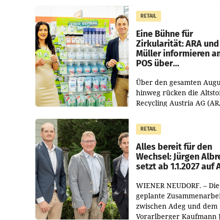
1.544,0 Mio. EUR
erwirtschaftet, was eine
RETAIL
von 3,8 Prozent gegenüb
dem Vergleichszeitraum
Eine Bühne für
Zirkularität: ARA und
Müller informieren a
POS über
Kreislauffähigkeit
Über den gesamten Augu
hinweg rücken die Altsto
Recycling Austria AG (AR
und der Handelskonzern
Müller die Initiative „Krei
RETAIL
Helden“ in allen
österreichischen Müller-F
Alles bereit für den
Wechsel: Jürgen Albr
setzt ab 1.1.2027 auf
WIENER NEUDORF. – Die
geplante Zusammenarbei
zwischen Adeg und dem
Vorarlberger Kaufmann 