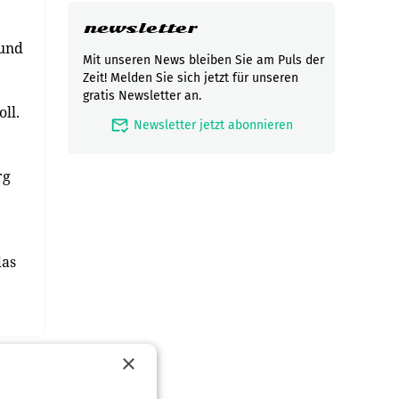
newsletter
 und
Mit unseren News bleiben Sie am Puls der
Zeit! Melden Sie sich jetzt für unseren
gratis Newsletter an.
ll.
mark_email_read
Newsletter jetzt abonnieren
rg
das
×