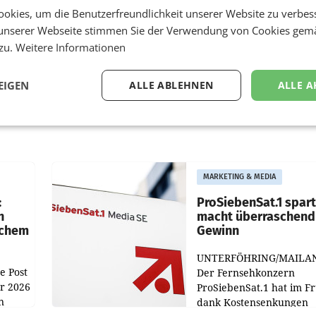
okies, um die Benutzerfreundlichkeit unserer Website zu verbes
unserer Webseite stimmen Sie der Verwendung von Cookies gem
 zu.
Weitere Informationen
EIGEN
ALLE ABLEHNEN
ALLE A
MARKETING & MEDIA
:
ProSiebenSat.1 spar
n
macht überraschend 
achem
Gewinn
UNTERFÖHRING/MAILA
e Post
Der Fernsehkonzern
hr 2026
ProSiebenSat.1 hat im F
n
dank Kostensenkungen