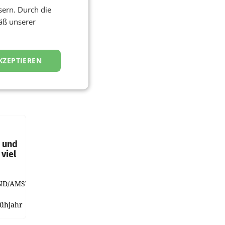
sern. Durch die
äß unserer
KZEPTIEREN
t und
viel
ND/AMSTERDAM.
rühjahr