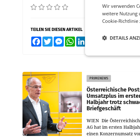
Wir verwenden Co
weitere Nutzung 
Cookie-Richtlinie
TEILEN SIE DIESEN ARTIKEL
DETAILS ANZ
Facebook
Twitter
Messenger
WhatsApp
LinkedIn
XING
Teilen
PRIMENEWS
Österreichische Post
Umsatzplus im erste
Halbjahr trotz schw
Briefgeschäft
WIEN Die Österreichisch
AG hat im ersten Halbja
einen Konzernumsatz vo