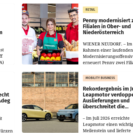
operativ wieder Gewinn
m Plus
gemacht und die
RETAIL
er
Markterwartung deutlic
übertroffen.
Penny modernisiert 
Filialen in Ober- und
m
Niederösterreich
WIENER NEUDORF. – Im
st
Rahmen einer laufenden
ff
Modernisierungsoffensiv
A)
erneuert Penny zwei Fili
Nieder- und Oberösterre
slauf-
Die beiden Standorte lie
MOBILITY BUSINESS
Haag sowie im rund
ilialen
Rekordergebnis im Ju
echt
Leapmotor verdoppe
 Adeg
Auslieferungen und
überschreitet die
100.000er-Marke
– Im Juli 2026 erreichte
t
Leapmotor einen wichti
Meilenstein und lieferte
Jürgen