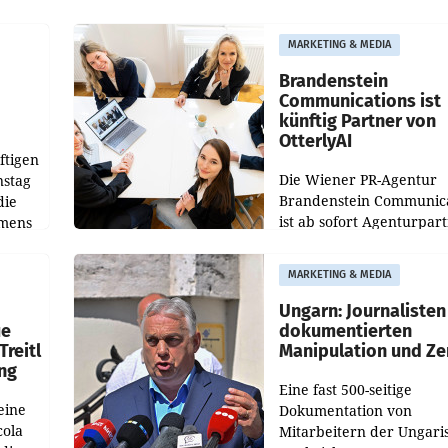
weltweit 101.267 Fahrze
ich
aus, womit sich das Erge
MARKETING & MEDIA
gegenüber Juli 2025 meh
örde
verdoppelte (+102
walt
Brandenstein
Communications ist
künftig Partner von
OtterlyAI
ftigen
Die Wiener PR-Agentur
nstag
Brandenstein Communica
die
ist ab sofort Agenturpar
emens
der KI-Monitoring- und
Optimierungsplattform
MARKETING & MEDIA
OtterlyAI. Damit baut di
Agentur ihr Leistungspor
Ungarn: Journalisten
ue
dokumentierten
Treitl
Manipulation und Ze
ung
Eine fast 500-seitige
eine
Dokumentation von
cola
Mitarbeitern der Ungari