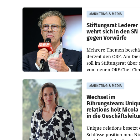
Albrecht ist kartellrechtl
freigegeben: Die
MARKETING & MEDIA
Bundeswettbewerbsbeh
und der Bundeskartellan
Stiftungsrat Lederer
wehrt sich in den SN
gegen Vorwürfe
Mehrere Themen beschä
derzeit den ORF. Am Die
soll im Stiftungsrat über 
vom neuen ORF-Chef Cl
Pig vorgeschlagenen
Besetzungen für die
MARKETING & MEDIA
Direktionen abgestimmt
werden.
Wechsel im
Führungsteam: Uniq
relations holt Nicola 
in die Geschäftsleit
Unique relations besetzt 
Schlüsselposition neu: Ni