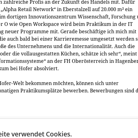
n zahlreiche Profis an der Zukunft des Handels mit. Dafür
 „Alpha Retail Network“ in Eberstalzell auf 20.000 m² ein
n im dortigen Innovationszentrum Wissenschaft, Forschung
er O wie Open Workspace wird beim Praktikum in der IT
ung neuer Programme mit. Gerade beschäftige ich mich mit
, die auch bald bei einer Karrieremesse umgesetzt werden so
ße des Unternehmens und die Internationalität. Auch die
 oder die vollausgestatten Küchen, schätze ich sehr“, meint
Informationssysteme“ an der FH Oberösterreich in Hagenbe
kum bei Hofer absolviert.
ie Hofer-Welt bekommen möchten, können sich unter
eimonatigen Praktikumsplätze bewerben. Bewerbungen sind 
ite verwendet Cookies.