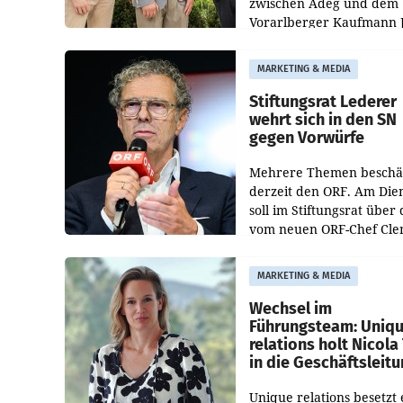
zwischen Adeg und dem
Vorarlberger Kaufmann 
Albrecht ist kartellrechtl
freigegeben: Die
MARKETING & MEDIA
Bundeswettbewerbsbeh
und der Bundeskartellan
Stiftungsrat Lederer
wehrt sich in den SN
gegen Vorwürfe
Mehrere Themen beschä
derzeit den ORF. Am Die
soll im Stiftungsrat über 
vom neuen ORF-Chef Cl
Pig vorgeschlagenen
Besetzungen für die
MARKETING & MEDIA
Direktionen abgestimmt
werden.
Wechsel im
Führungsteam: Uniq
relations holt Nicola 
in die Geschäftsleit
Unique relations besetzt 