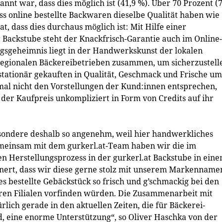
nnt war, dass dies möglich ist (41,9 %). Über 70 Prozent (7
ss online bestellte Backwaren dieselbe Qualität haben wie
at, dass dies durchaus möglich ist: Mit Hilfe einer
r Backstube steht der Knackfrisch-Garantie auch im Online-
lgsgeheimnis liegt in der Handwerkskunst der lokalen
 regionalen Bäckereibetrieben zusammen, um sicherzustell
tationär gekauften in Qualität, Geschmack und Frische um
nmal nicht den Vorstellungen der Kund:innen entsprechen,
der Kaufpreis unkompliziert in Form von Credits auf ihr
esondere deshalb so angenehm, weil hier handwerkliches
meinsam mit dem gurkerl.at-Team haben wir die im
 Herstellungsprozess in der gurkerl.at Backstube in ein
inert, dass wir diese gerne stolz mit unserem Markenname
s bestellte Gebäckstück so frisch und g’schmackig bei den
ren Filialen vorfinden würden. Die Zusammenarbeit mit
ürlich gerade in den aktuellen Zeiten, die für Bäckerei-
 eine enorme Unterstützung“, so Oliver Haschka von der