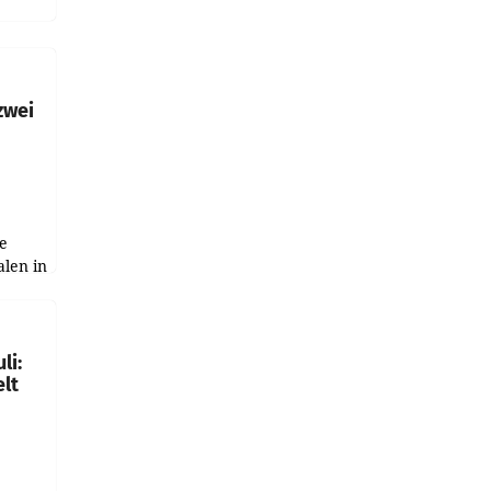
h
zwei
e
alen in
ich.
gen in
li:
lt