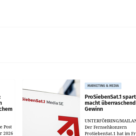
MARKETING & MEDIA
:
ProSiebenSat.1 spar
n
macht überraschend 
achem
Gewinn
UNTERFÖHRING/MAILA
e Post
Der Fernsehkonzern
hr 2026
ProSiebenSat.1 hat im F