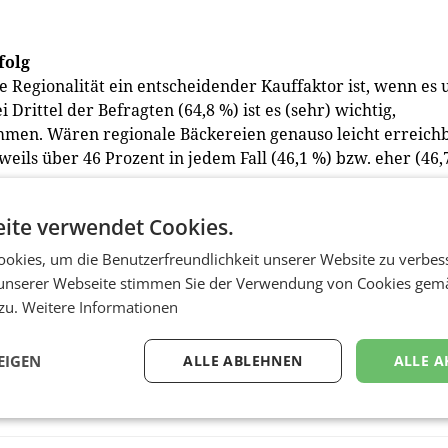
folg
e Regionalität ein entscheidender Kauffaktor ist, wenn es
Drittel der Befragten (64,8 %) ist es (sehr) wichtig,
mmen. Wären regionale Bäckereien genauso leicht erreich
ils über 46 Prozent in jedem Fall (46,1 %) bzw. eher (46,
en.
ite verwendet Cookies.
agenen Kurs bei gurkerl.at bestärkt. „Regionalität gehört 
nne unserer Kund:innen ist es uns besonders wichtig, ein
okies, um die Benutzerfreundlichkeit unserer Website zu verbes
eter:innen zu beziehen. Dabei wählen wir unsere
unserer Webseite stimmen Sie der Verwendung von Cookies gem
t wir höchste Frische und Qualität garantieren können. Da
 zu.
Weitere Informationen
aus unserer eigenen Backstube, das wir gemeinsam mit
lärt Stephan Lüger, Commercial Director bei gurkerl.at. (r
EIGEN
ALLE ABLEHNEN
ALLE A