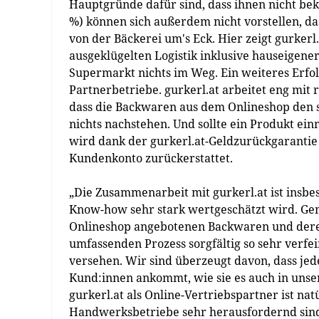
Hauptgründe dafür sind, dass ihnen nicht beka
%) können sich außerdem nicht vorstellen, da
von der Bäckerei um's Eck. Hier zeigt gurkerl.
ausgeklügelten Logistik inklusive hauseigene
Supermarkt nichts im Weg. Ein weiteres Erfo
Partnerbetriebe. gurkerl.at arbeitet eng mit
dass die Backwaren aus dem Onlineshop den s
nichts nachstehen. Und sollte ein Produkt ei
wird dank der gurkerl.at-Geldzurückgarantie 
Kundenkonto zurückerstattet.
„Die Zusammenarbeit mit gurkerl.at ist insb
Know-how sehr stark wertgeschätzt wird. Ge
Onlineshop angebotenen Backwaren und deren
umfassenden Prozess sorgfältig so sehr verfe
versehen. Wir sind überzeugt davon, dass jede
Kund:innen ankommt, wie sie es auch in unse
gurkerl.at als Online-Vertriebspartner ist nat
Handwerksbetriebe sehr herausfordernd sind,