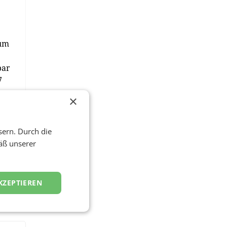
 um
bar
7
×
bei
en
sern. Durch die
äß unserer
s
ed)
KZEPTIEREN