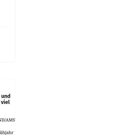
t und
viel
ND/AMSTERDAM.
rühjahr