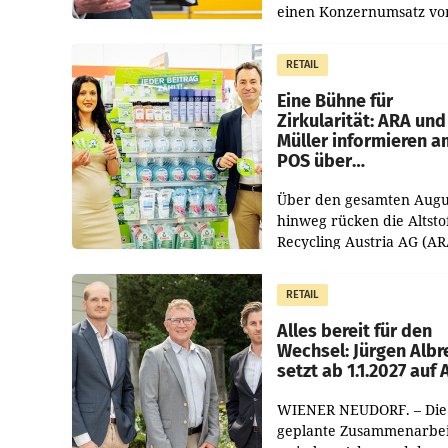
einen Konzernumsatz vo
1.544,0 Mio. EUR
erwirtschaftet, was eine
RETAIL
von 3,8 Prozent gegenüb
dem Vergleichszeitraum
Eine Bühne für
Zirkularität: ARA und
Müller informieren a
POS über
Kreislauffähigkeit
Über den gesamten Augu
hinweg rücken die Altsto
Recycling Austria AG (AR
und der Handelskonzern
Müller die Initiative „Krei
RETAIL
Helden“ in allen
österreichischen Müller-F
Alles bereit für den
Wechsel: Jürgen Albr
setzt ab 1.1.2027 auf
WIENER NEUDORF. – Die
geplante Zusammenarbei