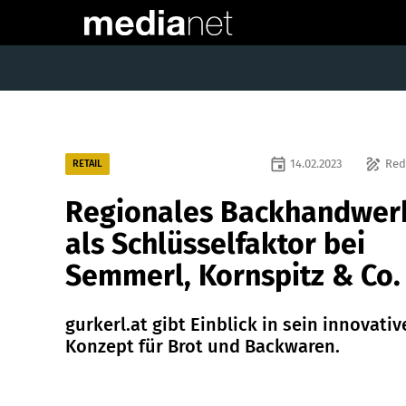
event
draw
14.02.2023
Red
RETAIL
Regionales Backhandwer
als Schlüsselfaktor bei
Semmerl, Kornspitz & Co.
gurkerl.at gibt Einblick in sein innovativ
Konzept für Brot und Backwaren.