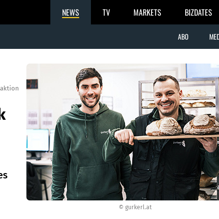
NEWS
TV
MARKETS
BIZDATES
ABO
MED
aktion
k
es
© gurkerl.at