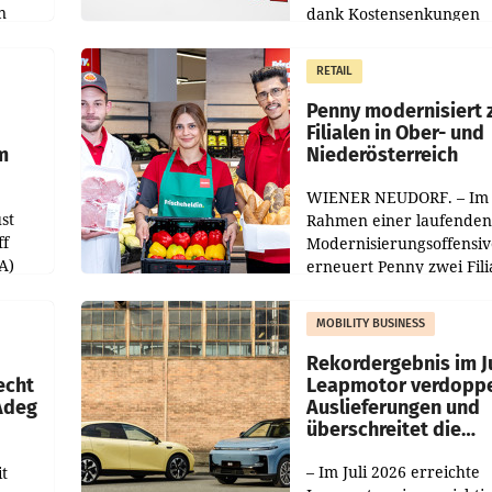
n
dank Kostensenkungen
operativ wieder Gewinn
m Plus
gemacht und die
RETAIL
er
Markterwartung deutlic
übertroffen.
Penny modernisiert 
Filialen in Ober- und
m
Niederösterreich
WIENER NEUDORF. – Im
st
Rahmen einer laufenden
ff
Modernisierungsoffensiv
A)
erneuert Penny zwei Fili
Nieder- und Oberösterre
slauf-
Die beiden Standorte lie
MOBILITY BUSINESS
Haag sowie im rund
ilialen
Rekordergebnis im Ju
echt
Leapmotor verdoppe
 Adeg
Auslieferungen und
überschreitet die
100.000er-Marke
– Im Juli 2026 erreichte
t