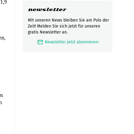
1,9
newsletter
Mit unseren News bleiben Sie am Puls der
Zeit! Melden Sie sich jetzt für unseren
gratis Newsletter an.
en,
mark_email_read
Newsletter jetzt abonnieren
em
n