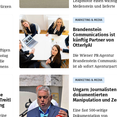
Leapmotor einen wichti
Meilenstein und lieferte
Jürgen
weltweit 101.267 Fahrze
ich
aus, womit sich das Erge
MARKETING & MEDIA
gegenüber Juli 2025 meh
örde
verdoppelte (+102
walt
Brandenstein
Communications ist
künftig Partner von
OtterlyAI
ftigen
Die Wiener PR-Agentur
nstag
Brandenstein Communica
die
ist ab sofort Agenturpar
emens
der KI-Monitoring- und
Optimierungsplattform
MARKETING & MEDIA
OtterlyAI. Damit baut di
Agentur ihr Leistungspor
Ungarn: Journalisten
ue
dokumentierten
Treitl
Manipulation und Ze
ung
Eine fast 500-seitige
eine
Dokumentation von