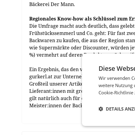
Bäckerei Der Mann.
Regionales Know-how als Schlüssel zum Er
Die Umfrage macht auch deutlich, dass gelebt
Frühstückssemmerl und Co. geht: Für fast zwei 
Backwaren zu kaufen, die aus der Region sta
wie Supermärkte oder Discounter, würden jewe
%) vermehrt auf deren Produkte zurückgreif
Diese Webse
Ein Ergebnis, das den von Beginn an eingeschl
gurkerl.at zur Unternehmens-DNA. Ganz im Si
Wir verwenden Co
Großteil unserer Artikel von regionalen Anbi
weitere Nutzung 
Lieferant:innen mit großer Sorgfalt aus, dami
Cookie-Richtlinie
gilt natürlich auch für das Brot und Gebäck 
Meister:innen der Backkunst entwickeln“, erk
DETAILS ANZ