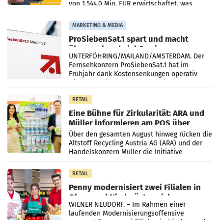
von 1.544,0 Mio. EUR erwirtschaftet, was
einem Plus von 3,8 Prozent gegenüber dem
Vergleichszeitraum
MARKETING & MEDIA
ProSiebenSat.1 spart und macht
überraschend viel Gewinn
UNTERFÖHRING/MAILAND/AMSTERDAM. Der
Fernsehkonzern ProSiebenSat.1 hat im
Frühjahr dank Kostensenkungen operativ
wieder Gewinn gemacht und die
Markterwartung deutlich übertroffen.
RETAIL
Eine Bühne für Zirkularität: ARA und
Müller informieren am POS über
Kreislauffähigkeit
Über den gesamten August hinweg rücken die
Altstoff Recycling Austria AG (ARA) und der
Handelskonzern Müller die Initiative
„Kreislauf-Helden“ in allen österreichischen
Müller-Filialen
RETAIL
Penny modernisiert zwei Filialen in
Ober- und Niederösterreich
WIENER NEUDORF. – Im Rahmen einer
laufenden Modernisierungsoffensive