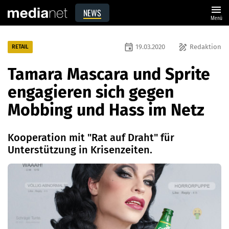
menu
NEWS
Menü
event
draw
19.03.2020
Redaktion
RETAIL
Tamara Mascara und Sprite
engagieren sich gegen
Mobbing und Hass im Netz
Kooperation mit "Rat auf Draht" für
Unterstützung in Krisenzeiten.