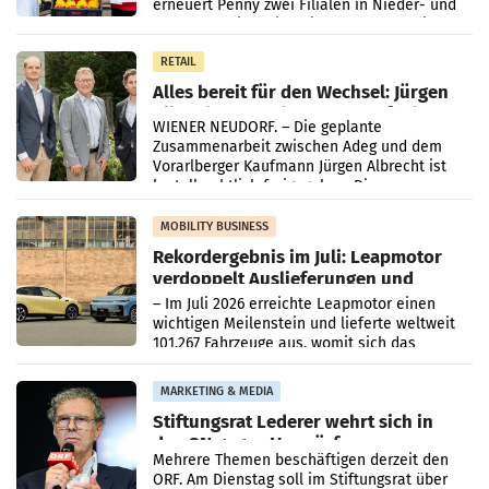
erneuert Penny zwei Filialen in Nieder- und
Oberösterreich. Die beiden Standorte liegen
in Haag sowie im rund
RETAIL
Alles bereit für den Wechsel: Jürgen
Albrecht setzt ab 1.1.2027 auf Adeg
WIENER NEUDORF. – Die geplante
Zusammenarbeit zwischen Adeg und dem
Vorarlberger Kaufmann Jürgen Albrecht ist
kartellrechtlich freigegeben: Die
Bundeswettbewerbsbehörde und der
Bundeskartellanwalt
MOBILITY BUSINESS
Rekordergebnis im Juli: Leapmotor
verdoppelt Auslieferungen und
überschreitet die 100.000er-Marke
– Im Juli 2026 erreichte Leapmotor einen
wichtigen Meilenstein und lieferte weltweit
101.267 Fahrzeuge aus, womit sich das
Ergebnis gegenüber Juli 2025 mehr als
verdoppelte (+102
MARKETING & MEDIA
Stiftungsrat Lederer wehrt sich in
den SN gegen Vorwürfe
Mehrere Themen beschäftigen derzeit den
ORF. Am Dienstag soll im Stiftungsrat über