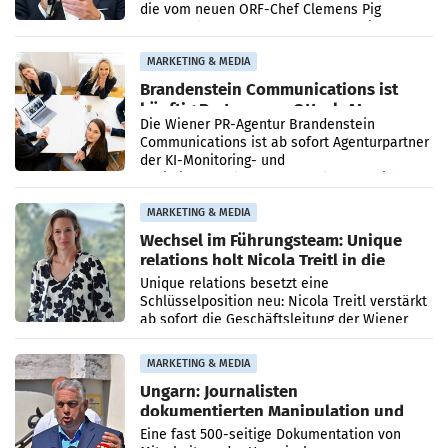
die vom neuen ORF-Chef Clemens Pig
vorgeschlagenen Besetzungen für die
Direktionen abgestimmt werden.
MARKETING & MEDIA
Brandenstein Communications ist
künftig Partner von OtterlyAI
Die Wiener PR-Agentur Brandenstein
Communications ist ab sofort Agenturpartner
der KI-Monitoring- und
Optimierungsplattform OtterlyAI. Damit baut
die Agentur ihr Leistungsportfolio
MARKETING & MEDIA
Wechsel im Führungsteam: Unique
relations holt Nicola Treitl in die
Geschäftsleitung
Unique relations besetzt eine
Schlüsselposition neu: Nicola Treitl verstärkt
ab sofort die Geschäftsleitung der Wiener
PR-Agentur an der Seite von Josef Kalina und
Anna Kalina-Mahr.
MARKETING & MEDIA
Ungarn: Journalisten
dokumentierten Manipulation und
Zensur
Eine fast 500-seitige Dokumentation von