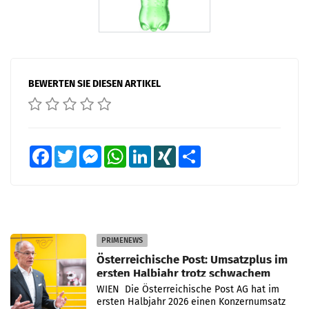
BEWERTEN SIE DIESEN ARTIKEL
Facebook
Twitter
Messenger
WhatsApp
LinkedIn
XING
Teilen
PRIMENEWS
Österreichische Post: Umsatzplus im
ersten Halbjahr trotz schwachem
Briefgeschäft
WIEN Die Österreichische Post AG hat im
ersten Halbjahr 2026 einen Konzernumsatz