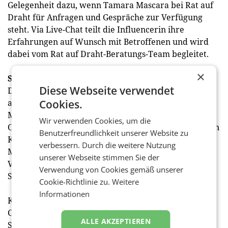
Gelegenheit dazu, wenn Tamara Mascara bei Rat auf
Draht für Anfragen und Gespräche zur Verfügung
steht. Via Live-Chat teilt die Influencerin ihre
Erfahrungen auf Wunsch mit Betroffenen und wird
dabei vom Rat auf Draht-Beratungs-Team begleitet.
×
Starke Online-Kampagne
Diese Webseite verwendet
Die Medien-Kampagne stellt die Kooperation mit Rat
auf Draht auf den Packungen und Visuals in den
Cookies.
Mittelpunkt. „Wir setzen natürlich verstärkt auf den
Wir verwenden Cookies, um die
Online-Bereich, da die Zielgruppe dieser einzigartigen
Benutzerfreundlichkeit unserer Website zu
Kampagne eben genau dort zu finden ist“, so Brand
verbessern. Durch die weitere Nutzung
Managerin Nathaly Eiche. Die verschiedenen Online-
unserer Webseite stimmen Sie der
Videos sind auch auf dem Instagram-Account von
Verwendung von Cookies gemäß unserer
Sprite Österreich (@spriteaustria) zu sehen.
Cookie-Richtlinie zu.
Weitere
Informationen
Kampagne: Obscura
Creative Director: Philipp Hörmann
ALLE AKZEPTIEREN
Senior Copywriter: Daniel Stock