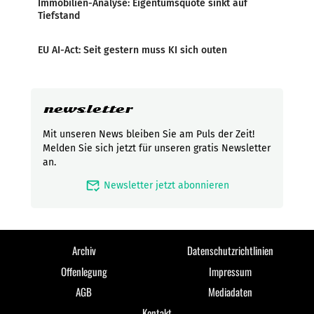
Immobilien-Analyse: Eigentumsquote sinkt auf
Tiefstand
EU AI-Act: Seit gestern muss KI sich outen
newsletter
Mit unseren News bleiben Sie am Puls der Zeit!
Melden Sie sich jetzt für unseren gratis Newsletter
an.
mark_email_read
Newsletter jetzt abonnieren
Archiv
Datenschutzrichtlinien
Offenlegung
Impressum
AGB
Mediadaten
Kontakt