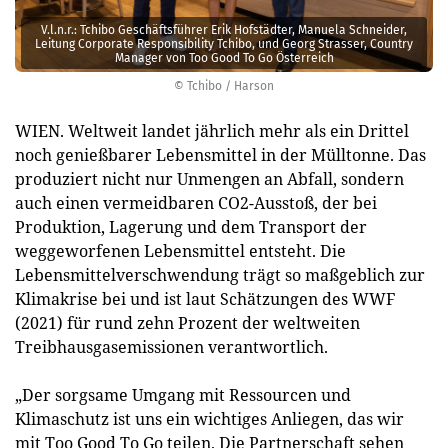
V.l.n.r.: Tchibo Geschäftsführer Erik Hofstädter, Manuela Schneider,
Leitung Corporate Responsibility Tchibo, und Georg Strasser, Country
Manager von Too Good To Go Österreich
© Tchibo / Harson
WIEN. Weltweit landet jährlich mehr als ein Drittel
noch genießbarer Lebensmittel in der Mülltonne. Das
produziert nicht nur Unmengen an Abfall, sondern
auch einen vermeidbaren CO2-Ausstoß, der bei
Produktion, Lagerung und dem Transport der
weggeworfenen Lebensmittel entsteht. Die
Lebensmittelverschwendung trägt so maßgeblich zur
Klimakrise bei und ist laut Schätzungen des WWF
(2021) für rund zehn Prozent der weltweiten
Treibhausgasemissionen verantwortlich.
„Der sorgsame Umgang mit Ressourcen und
Klimaschutz ist uns ein wichtiges Anliegen, das wir
mit Too Good To Go teilen. Die Partnerschaft sehen