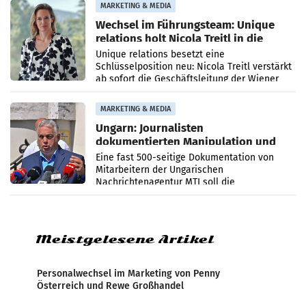
MARKETING & MEDIA
Wechsel im Führungsteam: Unique
relations holt Nicola Treitl in die
Geschäftsleitung
Unique relations besetzt eine
Schlüsselposition neu: Nicola Treitl verstärkt
ab sofort die Geschäftsleitung der Wiener
PR-Agentur an der Seite von Josef Kalina und
Anna Kalina-Mahr.
MARKETING & MEDIA
Ungarn: Journalisten
dokumentierten Manipulation und
Zensur
Eine fast 500-seitige Dokumentation von
Mitarbeitern der Ungarischen
Nachrichtenagentur MTI soll die
systematische Nachrichten-Manipulation und
Zensur bei der Agentur während der Zeit
Meistgelesene Artikel
Personalwechsel im Marketing von Penny
Österreich und Rewe Großhandel