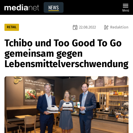
menu
NEWS
Menü
event
draw
22.08.2022
Redaktion
RETAIL
Tchibo und Too Good To Go
gemeinsam gegen
Lebensmittelverschwendung