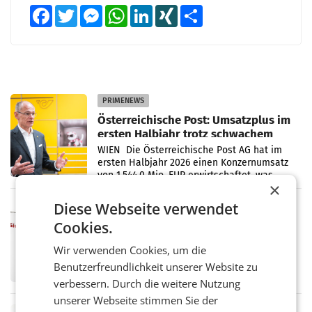
Facebook
Twitter
Messenger
WhatsApp
LinkedIn
XING
Teilen
PRIMENEWS
Österreichische Post: Umsatzplus im
ersten Halbjahr trotz schwachem
Briefgeschäft
WIEN Die Österreichische Post AG hat im
ersten Halbjahr 2026 einen Konzernumsatz
von 1.544,0 Mio. EUR erwirtschaftet, was
×
einem Plus von 3,8 Prozent gegenüber dem
Vergleichszeitraum
Diese Webseite verwendet
MARKETING & MEDIA
Cookies.
ProSiebenSat.1 spart und macht
überraschend viel Gewinn
Wir verwenden Cookies, um die
UNTERFÖHRING/MAILAND/AMSTERDAM. Der
Fernsehkonzern ProSiebenSat.1 hat im
Benutzerfreundlichkeit unserer Website zu
Frühjahr dank Kostensenkungen operativ
verbessern. Durch die weitere Nutzung
wieder Gewinn gemacht und die
unserer Webseite stimmen Sie der
Markterwartung deutlich übertroffen.
RETAIL