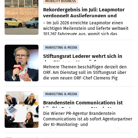
Bundeskartellanwalt
MOBILITY BUSINESS
Rekordergebnis im Juli: Leapmotor
verdoppelt Auslieferungen und
überschreitet die 100.000er-Marke
– Im Juli 2026 erreichte Leapmotor einen
wichtigen Meilenstein und lieferte weltweit
101.267 Fahrzeuge aus, womit sich das
Ergebnis gegenüber Juli 2025 mehr als
verdoppelte (+102
MARKETING & MEDIA
Stiftungsrat Lederer wehrt sich in
den SN gegen Vorwürfe
Mehrere Themen beschäftigen derzeit den
ORF. Am Dienstag soll im Stiftungsrat über
die vom neuen ORF-Chef Clemens Pig
vorgeschlagenen Besetzungen für die
Direktionen abgestimmt werden.
MARKETING & MEDIA
Brandenstein Communications ist
künftig Partner von OtterlyAI
Die Wiener PR-Agentur Brandenstein
Communications ist ab sofort Agenturpartner
der KI-Monitoring- und
Optimierungsplattform OtterlyAI. Damit baut
die Agentur ihr Leistungsportfolio