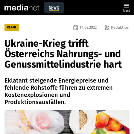
menu
NEWS
Menü
event
draw
14.03.2022
Redaktion
RETAIL
Ukraine-Krieg trifft
Österreichs Nahrungs- und
Genussmittelindustrie hart
Eklatant steigende Energiepreise und
fehlende Rohstoffe führen zu extremen
Kostenexplosionen und
Produktionsausfällen.