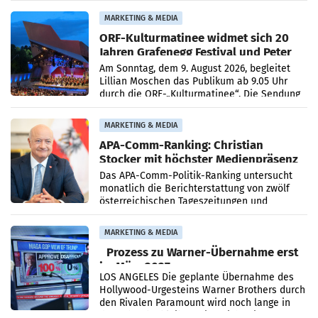
Medienberichte.
MARKETING & MEDIA
ORF-Kulturmatinee widmet sich 20
Jahren Grafenegg Festival und Peter
Simonischek
Am Sonntag, dem 9. August 2026, begleitet
Lillian Moschen das Publikum ab 9.05 Uhr
durch die ORF-„Kulturmatinee“. Die Sendung
startet mit der Dokumentation „20 Jahre
Grafenegg
MARKETING & MEDIA
APA-Comm-Ranking: Christian
Stocker mit höchster Medienpräsenz
im Juli
Das APA-Comm-Politik-Ranking untersucht
monatlich die Berichterstattung von zwölf
österreichischen Tageszeitungen und
analysiert, welche Politikerinnen und
Politiker Österreichs die
MARKETING & MEDIA
Prozess zu Warner-Übernahme erst
im März 2027
LOS ANGELES Die geplante Übernahme des
Hollywood-Urgesteins Warner Brothers durch
den Rivalen Paramount wird noch lange in
der Schwebe bleiben. Eine Richterin setzte