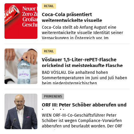
100 Prozent
RETAIL
Coca-Cola präsentiert
weiterentwickelte visuelle
Markenidentität
Coca-Cola stellt ab Anfang August eine
weiterentwickelte visuelle Identität seiner
Verpackungen in Österreich vor. Im
Mittelpunkt des Redesigns stehen zentrale
Gestaltungselemente
RETAIL
Vöslauer 1,5-Liter-rePET-Flasche
prickelnd ist meistgekaufte Flasche
Österreichs
BAD VÖSLAU. Die anhaltend hohen
Sommertemperaturen im Juni und Juli haben
beim niederösterreichischen
Getränkehersteller Vöslauer zu deutlichen
Absatzzuwächsen geführt. Während
PRIMENEWS
ORF III: Peter Schöber abberufen und
beurlaubt
WIEN ORF-III-Co-Geschäftsführer Peter
Schöber ist wegen Compliance-Vorwürfen
abberufen und beurlaubt worden. Der ORF
bestätigte gegenüber der APA entsprechende