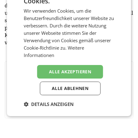
Cookies.
durchschlagen werden, ist absehbar und
Wir verwenden Cookies, um die
unabdingbar. Die für das Jahr 2022, aufgrund generell
Benutzerfreundlichkeit unserer Website zu
steigender Rohstoff- und Verpackungspreise,
verbessern. Durch die weitere Nutzung
prognostizierten Teuerungen werden durch den
unserer Webseite stimmen Sie der
Krieg in der Ukraine damit noch zusätzlich deutlich
Verwendung von Cookies gemäß unserer
verschärft. (red)
Cookie-Richtlinie zu.
Weitere
Informationen
ALLE AKZEPTIEREN
BEWERTEN SIE DIESEN ARTIKEL
ALLE ABLEHNEN
Facebook
Twitter
Messenger
WhatsApp
LinkedIn
XING
Teilen
DETAILS ANZEIGEN