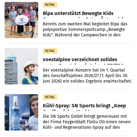
RETAIL
Bipa unterstützt Bewegte Kids
Sommercamps im Osten Österreichs
Bereits zum zweiten Mal begleitet Bipa das
polysportive Sommersportcamp „Bewegte
Kids“. Während der Campwochen in den
Monaten Juli und August versorgt das
Unternehmen Kinder sowie
RETAIL
voestalpine verzeichnet solides
erstes Quartal und steigert EBITDA
Der voestalpine-Konzern hat im 1. Quartal
des Geschäftsjahres 2026/27 (1. April bis 30.
Juni 2026) ein solides Ergebnis erwirtschaftet.
Der Umsatz stieg im Vergleich zur
Vorjahresperiode
RETAIL
Kühl-Spray: SN Sports bringt „Keep
Cool“ auf den Markt
Die SN Sports GmbH bringt gemeinsam mit
der Firma Feygenblatt FloGu OG einen neuen
Kühl- und Regenerations-Spray auf den
Markt. Das Produkt namens „Keep Cool“ ist zu