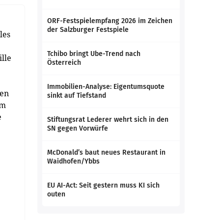
ORF-Festspielempfang 2026 im Zeichen
der Salzburger Festspiele
les
Tchibo bringt Ube-Trend nach
lle
Österreich
Immobilien-Analyse: Eigentumsquote
den
sinkt auf Tiefstand
am
e
Stiftungsrat Lederer wehrt sich in den
SN gegen Vorwürfe
McDonald’s baut neues Restaurant in
Waidhofen/Ybbs
EU AI-Act: Seit gestern muss KI sich
outen