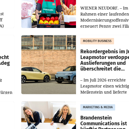
WIENER NEUDORF. – Im
st
Rahmen einer laufenden
ff
Modernisierungsoffensiv
A)
erneuert Penny zwei Fili
Nieder- und Oberösterre
slauf-
Die beiden Standorte lie
MOBILITY BUSINESS
Haag sowie im rund
ilialen
Rekordergebnis im Ju
echt
Leapmotor verdoppe
 Adeg
Auslieferungen und
überschreitet die
100.000er-Marke
– Im Juli 2026 erreichte
t
Leapmotor einen wichti
Meilenstein und lieferte
Jürgen
weltweit 101.267 Fahrze
ich
aus, womit sich das Erge
MARKETING & MEDIA
gegenüber Juli 2025 meh
örde
verdoppelte (+102
walt
Brandenstein
Communications ist