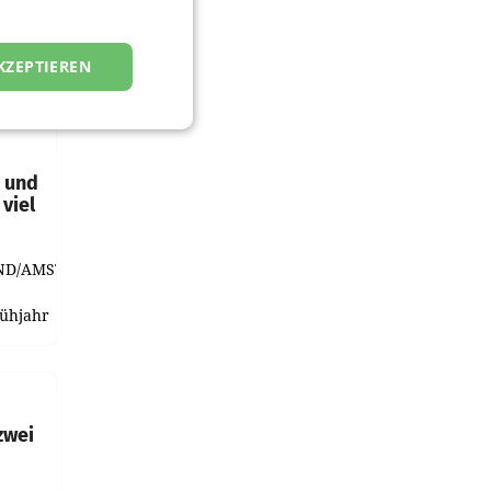
KZEPTIEREN
t und
viel
ND/AMSTERDAM.
rühjahr
h
zwei