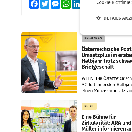
Cookie-Richtlinie
Facebook
Twitter
Messenger
WhatsApp
LinkedIn
XING
Teilen
DETAILS ANZ
PRIMENEWS
Österreichische Post
Umsatzplus im erste
Halbjahr trotz schw
Briefgeschäft
WIEN Die Österreichisch
AG hat im ersten Halbja
einen Konzernumsatz vo
1.544,0 Mio. EUR
erwirtschaftet, was eine
RETAIL
von 3,8 Prozent gegenüb
dem Vergleichszeitraum
Eine Bühne für
Zirkularität: ARA und
Müller informieren a