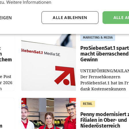
 zu.
Weitere Informationen
EIGEN
ALLE ABLEHNEN
ALLE A
MARKETING & MEDIA
:
ProSiebenSat.1 spar
n
macht überraschend 
achem
Gewinn
UNTERFÖHRING/MAILA
e Post
Der Fernsehkonzern
hr 2026
ProSiebenSat.1 hat im F
n
dank Kostensenkungen
operativ wieder Gewinn
m Plus
gemacht und die
RETAIL
er
Markterwartung deutlic
übertroffen.
Penny modernisiert 
Filialen in Ober- und
m
Niederösterreich