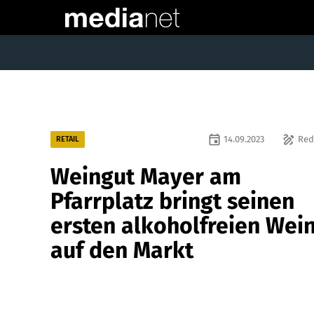
event
draw
14.09.2023
Red
RETAIL
Weingut Mayer am
Pfarrplatz bringt seinen
ersten alkoholfreien Wei
auf den Markt