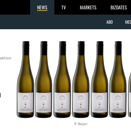
NEWS
TV
MARKETS
BIZDATES
ABO
MED
aktion
n
© Mayer