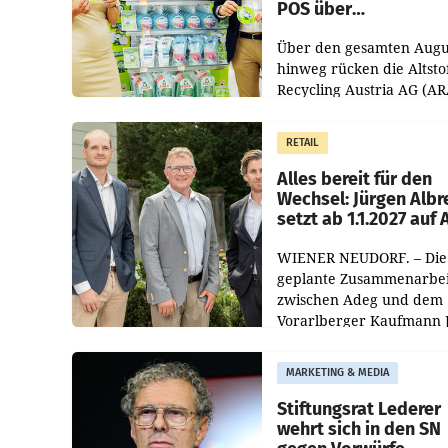
POS über
Kreislauffähigkeit
Über den gesamten Augu
hinweg rücken die Altsto
Recycling Austria AG (AR
und der Handelskonzern
Müller die Initiative „Krei
RETAIL
Helden“ in allen
österreichischen Müller-F
Alles bereit für den
Wechsel: Jürgen Albr
setzt ab 1.1.2027 auf
WIENER NEUDORF. – Die
geplante Zusammenarbei
zwischen Adeg und dem
Vorarlberger Kaufmann 
Albrecht ist kartellrechtl
freigegeben: Die
MARKETING & MEDIA
Bundeswettbewerbsbeh
und der Bundeskartellan
Stiftungsrat Lederer
wehrt sich in den SN