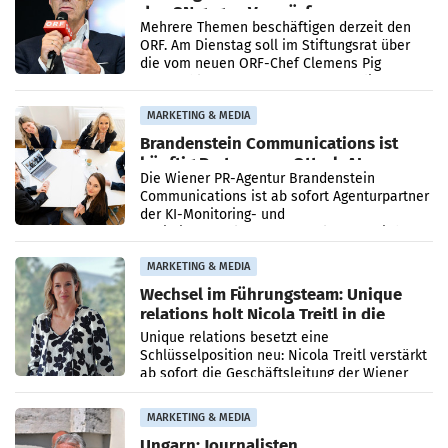
den SN gegen Vorwürfe
Mehrere Themen beschäftigen derzeit den
ORF. Am Dienstag soll im Stiftungsrat über
die vom neuen ORF-Chef Clemens Pig
vorgeschlagenen Besetzungen für die
Direktionen abgestimmt werden.
MARKETING & MEDIA
Brandenstein Communications ist
künftig Partner von OtterlyAI
Die Wiener PR-Agentur Brandenstein
Communications ist ab sofort Agenturpartner
der KI-Monitoring- und
Optimierungsplattform OtterlyAI. Damit baut
die Agentur ihr Leistungsportfolio
MARKETING & MEDIA
Wechsel im Führungsteam: Unique
relations holt Nicola Treitl in die
Geschäftsleitung
Unique relations besetzt eine
Schlüsselposition neu: Nicola Treitl verstärkt
ab sofort die Geschäftsleitung der Wiener
PR-Agentur an der Seite von Josef Kalina und
Anna Kalina-Mahr.
MARKETING & MEDIA
Ungarn: Journalisten