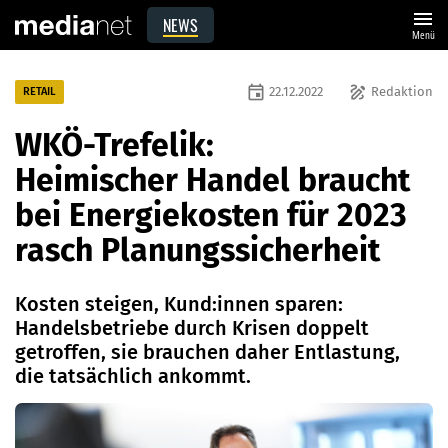
menu
NEWS
Menü
event
draw
22.12.2022
Redaktion
RETAIL
WKÖ-Trefelik:
Heimischer Handel braucht
bei Energiekosten für 2023
rasch Planungssicherheit
Kosten steigen, Kund:innen sparen:
Handelsbetriebe durch Krisen doppelt
getroffen, sie brauchen daher Entlastung,
die tatsächlich ankommt.