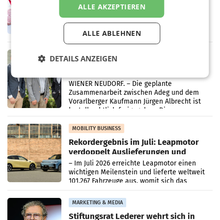
Ober- und Niederösterreich
ALLE AKZEPTIEREN
WIENER NEUDORF. – Im Rahmen einer
laufenden Modernisierungsoffensive
erneuert Penny zwei Filialen in Nieder- und
ALLE ABLEHNEN
Oberösterreich. Die beiden Standorte liegen
in Haag sowie im rund
RETAIL
DETAILS ANZEIGEN
Alles bereit für den Wechsel: Jürgen
Albrecht setzt ab 1.1.2027 auf Adeg
WIENER NEUDORF. – Die geplante
Zusammenarbeit zwischen Adeg und dem
Vorarlberger Kaufmann Jürgen Albrecht ist
kartellrechtlich freigegeben: Die
Bundeswettbewerbsbehörde und der
Bundeskartellanwalt
MOBILITY BUSINESS
Rekordergebnis im Juli: Leapmotor
verdoppelt Auslieferungen und
überschreitet die 100.000er-Marke
– Im Juli 2026 erreichte Leapmotor einen
wichtigen Meilenstein und lieferte weltweit
101.267 Fahrzeuge aus, womit sich das
Ergebnis gegenüber Juli 2025 mehr als
verdoppelte (+102
MARKETING & MEDIA
Stiftungsrat Lederer wehrt sich in