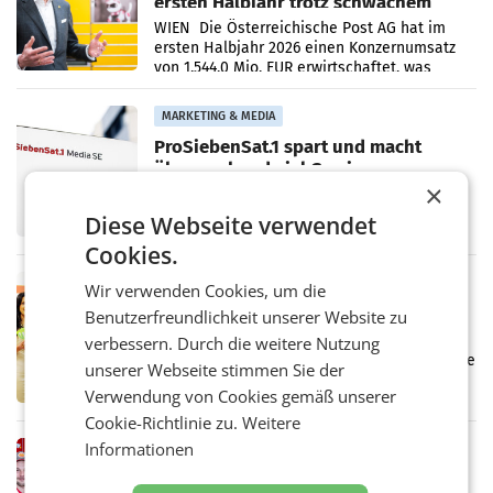
ersten Halbjahr trotz schwachem
Briefgeschäft
WIEN Die Österreichische Post AG hat im
ersten Halbjahr 2026 einen Konzernumsatz
von 1.544,0 Mio. EUR erwirtschaftet, was
einem Plus von 3,8 Prozent gegenüber dem
Vergleichszeitraum
MARKETING & MEDIA
ProSiebenSat.1 spart und macht
überraschend viel Gewinn
UNTERFÖHRING/MAILAND/AMSTERDAM. Der
×
Fernsehkonzern ProSiebenSat.1 hat im
Diese Webseite verwendet
Frühjahr dank Kostensenkungen operativ
wieder Gewinn gemacht und die
Cookies.
Markterwartung deutlich übertroffen.
RETAIL
Wir verwenden Cookies, um die
Eine Bühne für Zirkularität: ARA und
Benutzerfreundlichkeit unserer Website zu
Müller informieren am POS über
verbessern. Durch die weitere Nutzung
Kreislauffähigkeit
Über den gesamten August hinweg rücken die
unserer Webseite stimmen Sie der
Altstoff Recycling Austria AG (ARA) und der
Verwendung von Cookies gemäß unserer
Handelskonzern Müller die Initiative
„Kreislauf-Helden“ in allen österreichischen
Cookie-Richtlinie zu.
Weitere
Müller-Filialen
Informationen
RETAIL
Penny modernisiert zwei Filialen in