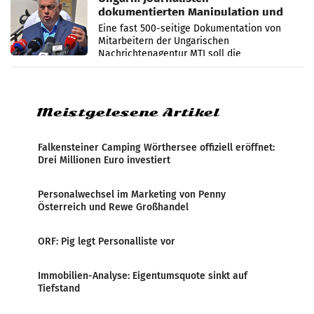
dokumentierten Manipulation und
Zensur
Eine fast 500-seitige Dokumentation von
Mitarbeitern der Ungarischen
Nachrichtenagentur MTI soll die
systematische Nachrichten-Manipulation und
Zensur bei der Agentur während der Zeit
Meistgelesene Artikel
Falkensteiner Camping Wörthersee offiziell eröffnet:
Drei Millionen Euro investiert
Personalwechsel im Marketing von Penny
Österreich und Rewe Großhandel
ORF: Pig legt Personalliste vor
Immobilien-Analyse: Eigentumsquote sinkt auf
Tiefstand