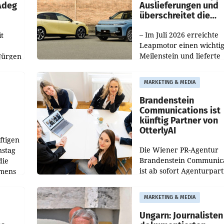
 Adeg
Auslieferungen und
überschreitet die
100.000er-Marke
– Im Juli 2026 erreichte
t
Leapmotor einen wichti
Meilenstein und lieferte
Jürgen
weltweit 101.267 Fahrze
ich
aus, womit sich das Erge
MARKETING & MEDIA
gegenüber Juli 2025 meh
örde
verdoppelte (+102
walt
Brandenstein
Communications ist
künftig Partner von
OtterlyAI
ftigen
Die Wiener PR-Agentur
nstag
Brandenstein Communica
die
ist ab sofort Agenturpar
emens
der KI-Monitoring- und
Optimierungsplattform
MARKETING & MEDIA
OtterlyAI. Damit baut di
Agentur ihr Leistungspor
Ungarn: Journalisten