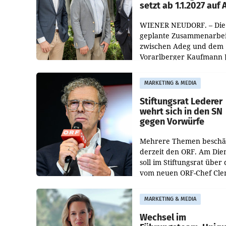
setzt ab 1.1.2027 auf
WIENER NEUDORF. – Die
geplante Zusammenarbei
zwischen Adeg und dem
Vorarlberger Kaufmann 
Albrecht ist kartellrechtl
freigegeben: Die
MARKETING & MEDIA
Bundeswettbewerbsbeh
und der Bundeskartellan
Stiftungsrat Lederer
wehrt sich in den SN
gegen Vorwürfe
Mehrere Themen beschä
derzeit den ORF. Am Die
soll im Stiftungsrat über 
vom neuen ORF-Chef Cl
Pig vorgeschlagenen
Besetzungen für die
MARKETING & MEDIA
Direktionen abgestimmt
werden.
Wechsel im