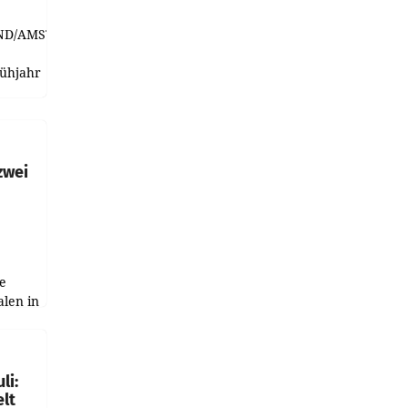
ND/AMSTERDAM.
rühjahr
h
zwei
e
alen in
ich.
gen in
li:
lt