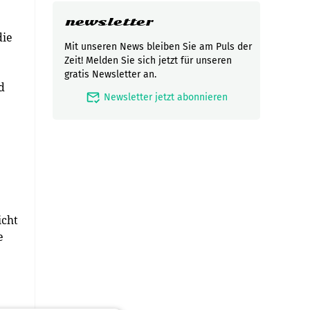
newsletter
die
Mit unseren News bleiben Sie am Puls der
Zeit! Melden Sie sich jetzt für unseren
gratis Newsletter an.
d
mark_email_read
Newsletter jetzt abonnieren
e
icht
e