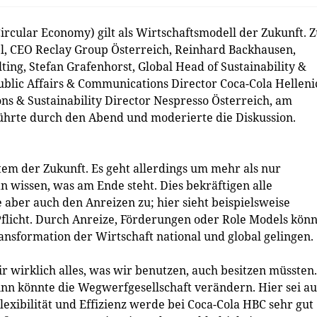
ircular Economy) gilt als Wirtschaftsmodell der Zukunft. 
l, CEO Reclay Group Österreich, Reinhard Backhausen,
ting, Stefan Grafenhorst, Global Head of Sustainability &
Public Affairs & Communications Director Coca-Cola Helleni
s & Sustainability Director Nespresso Österreich, am
hrte durch den Abend und moderierte die Diskussion.
stem der Zukunft. Es geht allerdings um mehr als nur
n wissen, was am Ende steht. Dies bekräftigen alle
aber auch den Anreizen zu; hier sieht beispielsweise
Pflicht. Durch Anreize, Förderungen oder Role Models kön
nsformation der Wirtschaft national und global gelingen.
ir wirklich alles, was wir benutzen, auch besitzen müssten.
Sinn könnte die Wegwerfgesellschaft verändern. Hier sei a
 Flexibilität und Effizienz werde bei Coca-Cola HBC sehr gut