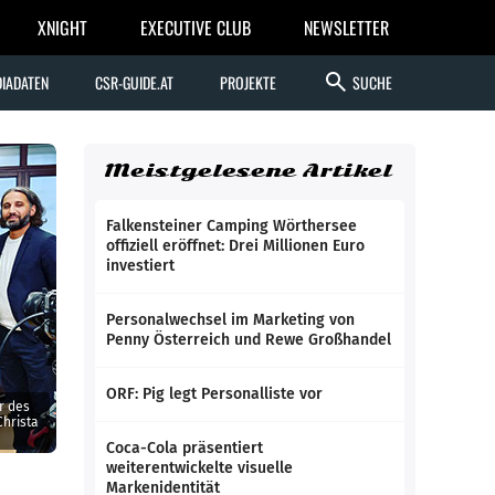
XNIGHT
EXECUTIVE CLUB
NEWSLETTER
search
IADATEN
CSR-GUIDE.AT
PROJEKTE
SUCHE
Meistgelesene Artikel
Falkensteiner Camping Wörthersee
offiziell eröffnet: Drei Millionen Euro
investiert
Personalwechsel im Marketing von
Penny Österreich und Rewe Großhandel
ORF: Pig legt Personalliste vor
r des
hrista
Coca-Cola präsentiert
weiterentwickelte visuelle
Markenidentität