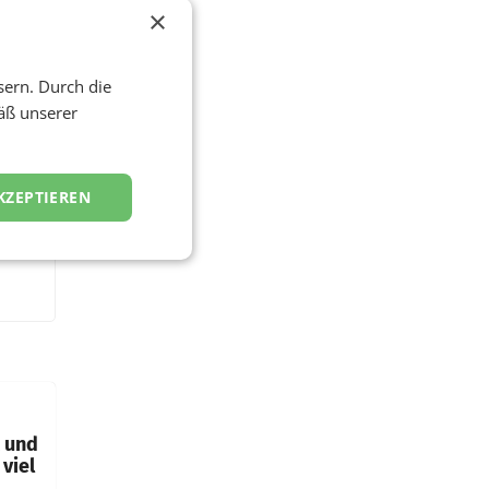
×
sern. Durch die
äß unserer
KZEPTIEREN
t und
viel