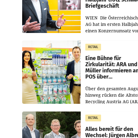
Briefgeschäft
WIEN Die Österreichisch
AG hat im ersten Halbja
einen Konzernumsatz vo
1.544,0 Mio. EUR
erwirtschaftet, was eine
RETAIL
von 3,8 Prozent gegenüb
dem Vergleichszeitraum
Eine Bühne für
Zirkularität: ARA und
Müller informieren a
POS über
Kreislauffähigkeit
Über den gesamten Augu
hinweg rücken die Altsto
Recycling Austria AG (AR
und der Handelskonzern
Müller die Initiative „Krei
RETAIL
Helden“ in allen
österreichischen Müller-F
Alles bereit für den
Wechsel: Jürgen Albr