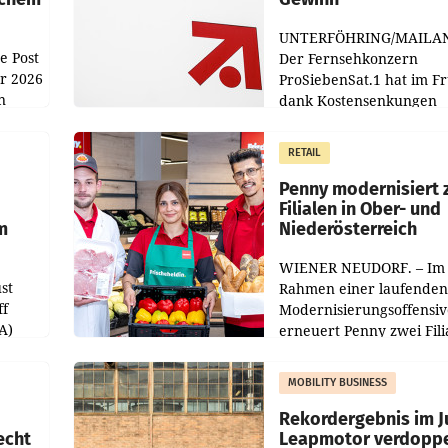
UNTERFÖHRING/MAILA
e Post
Der Fernsehkonzern
hr 2026
ProSiebenSat.1 hat im F
n
dank Kostensenkungen
operativ wieder Gewinn
m Plus
gemacht und die
RETAIL
er
Markterwartung deutlic
übertroffen.
Penny modernisiert 
Filialen in Ober- und
m
Niederösterreich
WIENER NEUDORF. – Im
st
Rahmen einer laufenden
ff
Modernisierungsoffensiv
A)
erneuert Penny zwei Fili
Nieder- und Oberösterre
slauf-
Die beiden Standorte lie
MOBILITY BUSINESS
Haag sowie im rund
ilialen
Rekordergebnis im Ju
echt
Leapmotor verdoppe