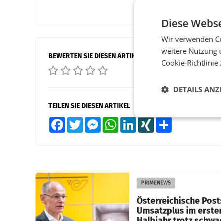
Diese Webse
Wir verwenden Co
weitere Nutzung 
BEWERTEN SIE DIESEN ARTIKEL
Cookie-Richtlinie
DETAILS ANZ
TEILEN SIE DIESEN ARTIKEL
Facebook
Twitter
Messenger
WhatsApp
LinkedIn
XING
Teilen
PRIMENEWS
Österreichische Post
Umsatzplus im erste
Halbjahr trotz schw