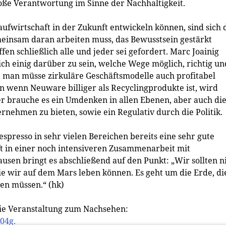
roße Verantwortung im Sinne der Nachhaltigkeit.
laufwirtschaft in der Zukunft entwickeln können, sind sich 
emeinsam daran arbeiten muss, das Bewusstsein gestärkt
en schließlich alle und jeder sei gefordert. Marc Joainig
ich einig darüber zu sein, welche Wege möglich, richtig un
, man müsse zirkuläre Geschäftsmodelle auch profitabel
nn wenn Neuware billiger als Recyclingprodukte ist, wird
ier brauche es ein Umdenken in allen Ebenen, aber auch di
rnehmen zu bieten, sowie ein Regulativ durch die Politik.
presso in sehr vielen Bereichen bereits eine sehr gute
nft in einer noch intensiveren Zusammenarbeit mit
sen bringt es abschließend auf den Punkt: „Wir sollten n
 wir auf dem Mars leben können. Es geht um die Erde, di
en müssen.“ (hk)
ie Veranstaltung zum Nachsehen:
04g.