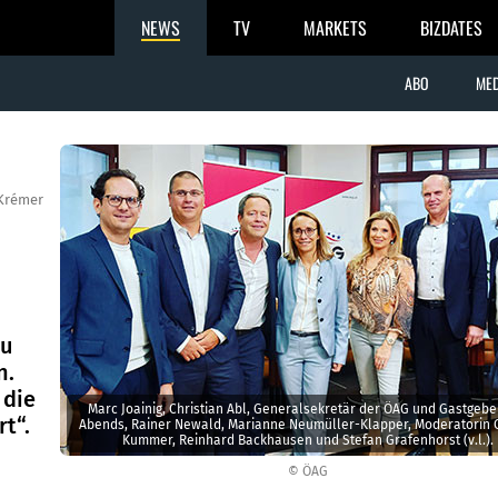
NEWS
TV
MARKETS
BIZDATES
ABO
MED
Krémer
zu
n.
 die
Marc Joainig, Christian Abl, Generalsekretär der ÖAG und Gastgebe
t“.
Abends, Rainer Newald, Marianne Neumüller-Klapper, Moderatorin C
Kummer, Reinhard Backhausen und Stefan Grafenhorst (v.l.).
© ÖAG