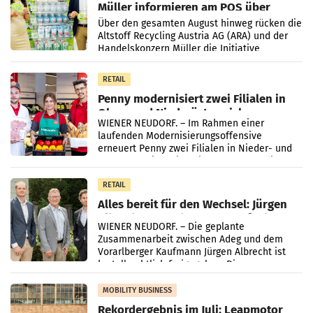
Müller informieren am POS über
Kreislauffähigkeit
Über den gesamten August hinweg rücken die
Altstoff Recycling Austria AG (ARA) und der
Handelskonzern Müller die Initiative
„Kreislauf-Helden“ in allen österreichischen
Müller-Filialen
RETAIL
Penny modernisiert zwei Filialen in
Ober- und Niederösterreich
WIENER NEUDORF. – Im Rahmen einer
laufenden Modernisierungsoffensive
erneuert Penny zwei Filialen in Nieder- und
Oberösterreich. Die beiden Standorte liegen
in Haag sowie im rund
RETAIL
Alles bereit für den Wechsel: Jürgen
Albrecht setzt ab 1.1.2027 auf Adeg
WIENER NEUDORF. – Die geplante
Zusammenarbeit zwischen Adeg und dem
Vorarlberger Kaufmann Jürgen Albrecht ist
kartellrechtlich freigegeben: Die
Bundeswettbewerbsbehörde und der
Bundeskartellanwalt
MOBILITY BUSINESS
Rekordergebnis im Juli: Leapmotor