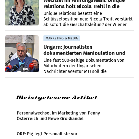
Wechsel im Führungsteam: Unique
relations holt Nicola Treitl in die
Geschäftsleitung
Unique relations besetzt eine
Schlüsselposition neu: Nicola Treitl verstärkt
ab sofort die Geschäftsleitung der Wiener
PR-Agentur an der Seite von Josef Kalina und
Anna Kalina-Mahr.
MARKETING & MEDIA
Ungarn: Journalisten
dokumentierten Manipulation und
Zensur
Eine fast 500-seitige Dokumentation von
Mitarbeitern der Ungarischen
Nachrichtenagentur MTI soll die
systematische Nachrichten-Manipulation und
Zensur bei der Agentur während der Zeit
Meistgelesene Artikel
Personalwechsel im Marketing von Penny
Österreich und Rewe Großhandel
ORF: Pig legt Personalliste vor