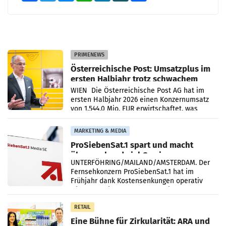
PRIMENEWS
Österreichische Post: Umsatzplus im
ersten Halbjahr trotz schwachem
Briefgeschäft
WIEN Die Österreichische Post AG hat im
ersten Halbjahr 2026 einen Konzernumsatz
von 1.544,0 Mio. EUR erwirtschaftet, was
einem Plus von 3,8 Prozent gegenüber dem
Vergleichszeitraum
MARKETING & MEDIA
ProSiebenSat.1 spart und macht
überraschend viel Gewinn
UNTERFÖHRING/MAILAND/AMSTERDAM. Der
Fernsehkonzern ProSiebenSat.1 hat im
Frühjahr dank Kostensenkungen operativ
wieder Gewinn gemacht und die
Markterwartung deutlich übertroffen.
RETAIL
Eine Bühne für Zirkularität: ARA und