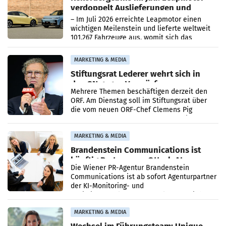
verdoppelt Auslieferungen und
überschreitet die 100.000er-Marke
– Im Juli 2026 erreichte Leapmotor einen
wichtigen Meilenstein und lieferte weltweit
101.267 Fahrzeuge aus, womit sich das
Ergebnis gegenüber Juli 2025 mehr als
verdoppelte (+102
MARKETING & MEDIA
Stiftungsrat Lederer wehrt sich in
den SN gegen Vorwürfe
Mehrere Themen beschäftigen derzeit den
ORF. Am Dienstag soll im Stiftungsrat über
die vom neuen ORF-Chef Clemens Pig
vorgeschlagenen Besetzungen für die
Direktionen abgestimmt werden.
MARKETING & MEDIA
Brandenstein Communications ist
künftig Partner von OtterlyAI
Die Wiener PR-Agentur Brandenstein
Communications ist ab sofort Agenturpartner
der KI-Monitoring- und
Optimierungsplattform OtterlyAI. Damit baut
die Agentur ihr Leistungsportfolio
MARKETING & MEDIA