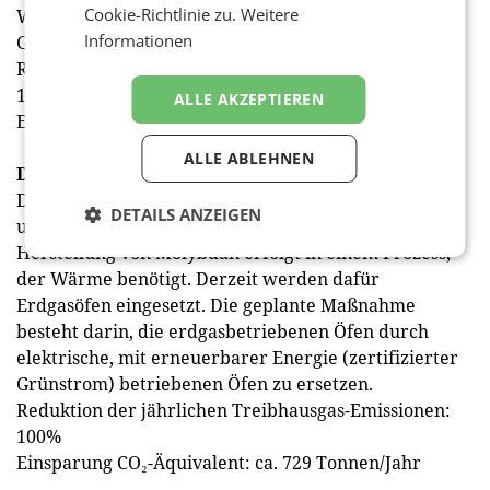
Cookie-Richtlinie zu.
Weitere
Wärmepumpe wird in Verbindung mit einem
Informationen
Großwärmespeicher installiert.
Reduktion der jährlichen Treibhausgas-Emissionen:
100%
ALLE AKZEPTIEREN
Einsparung CO₂-Äquivalent: ca. 786 Tonnen/Jahr
ALLE ABLEHNEN
De-Carbonisierung der Molybdän Reduktion
Die Plansee-Gruppe fertigt Produkte aus Molybdän
DETAILS ANZEIGEN
und Wolfram am Standort Reutte (Tirol). Die
Herstellung von Molybdän erfolgt in einem Prozess,
der Wärme benötigt. Derzeit werden dafür
Erdgasöfen eingesetzt. Die geplante Maßnahme
besteht darin, die erdgasbetriebenen Öfen durch
elektrische, mit erneuerbarer Energie (zertifizierter
Grünstrom) betriebenen Öfen zu ersetzen.
Reduktion der jährlichen Treibhausgas-Emissionen:
100%
Einsparung CO₂-Äquivalent: ca. 729 Tonnen/Jahr