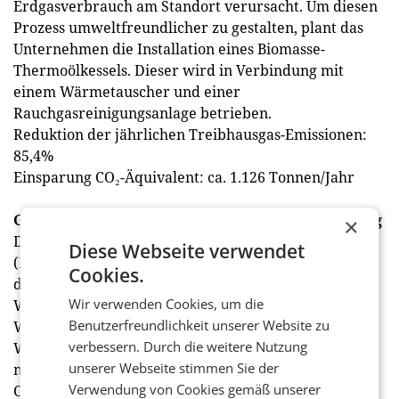
Erdgasverbrauch am Standort verursacht. Um diesen
Prozess umweltfreundlicher zu gestalten, plant das
Unternehmen die Installation eines Biomasse-
Thermoölkessels. Dieser wird in Verbindung mit
einem Wärmetauscher und einer
Rauchgasreinigungsanlage betrieben.
Reduktion der jährlichen Treibhausgas-Emissionen:
85,4%
Einsparung CO₂-Äquivalent: ca. 1.126 Tonnen/Jahr
Großwärmepumpe für die Fernwärme Korneuburg
×
Die EVN Wärme GmbH betreibt in Korneuburg
Diese Webseite verwendet
(Niederösterreich) ein Biomassefernheizwerk. An
Cookies.
diesem Standort plant das Unternehmen nun eine
Wir verwenden Cookies, um die
Wasser-Wasser-Wärmepumpe zu errichten. Die
Benutzerfreundlichkeit unserer Website zu
Wärmepumpe nutzt das Flusswasser der Donau als
verbessern. Durch die weitere Nutzung
Wärmequelle und wird mit Ökostrom betrieben. Die
unserer Webseite stimmen Sie der
mit der Großwärmepumpe erzeugte Wärme wird
Verwendung von Cookies gemäß unserer
CO2-neutral hergestellt und substituiert Erdgas. Die