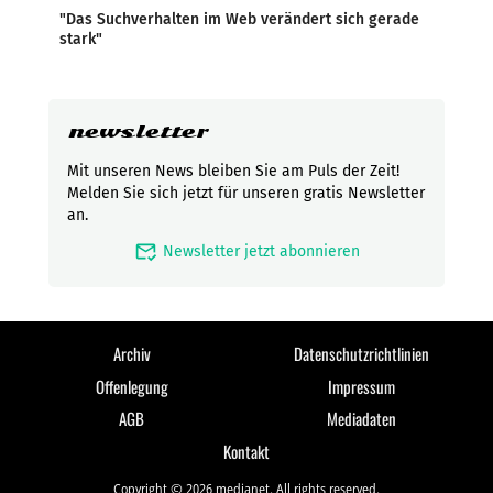
"Das Suchverhalten im Web verändert sich gerade
stark"
newsletter
Mit unseren News bleiben Sie am Puls der Zeit!
Melden Sie sich jetzt für unseren gratis Newsletter
an.
mark_email_read
Newsletter jetzt abonnieren
Archiv
Datenschutzrichtlinien
Offenlegung
Impressum
AGB
Mediadaten
Kontakt
Copyright © 2026 medianet. All rights reserved.