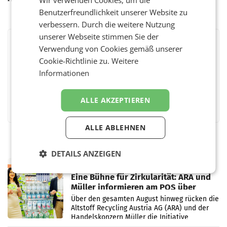
Benutzerfreundlichkeit unserer Website zu
verbessern. Durch die weitere Nutzung
unserer Webseite stimmen Sie der
Verwendung von Cookies gemäß unserer
BEWERTEN SIE DIESEN ARTIKEL
Cookie-Richtlinie zu.
Weitere
Informationen
Facebook
Twitter
Messenger
WhatsApp
LinkedIn
XING
Teilen
ALLE AKZEPTIEREN
ALLE ABLEHNEN
DETAILS ANZEIGEN
RETAIL
Eine Bühne für Zirkularität: ARA und
Müller informieren am POS über
Kreislauffähigkeit
Über den gesamten August hinweg rücken die
Altstoff Recycling Austria AG (ARA) und der
Handelskonzern Müller die Initiative
„Kreislauf-Helden“ in allen österreichischen