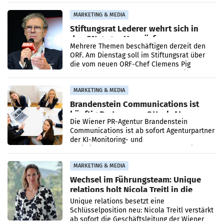
Ergebnis gegenüber Juli 2025 mehr als
verdoppelte (+102
MARKETING & MEDIA
Stiftungsrat Lederer wehrt sich in
den SN gegen Vorwürfe
Mehrere Themen beschäftigen derzeit den
ORF. Am Dienstag soll im Stiftungsrat über
die vom neuen ORF-Chef Clemens Pig
vorgeschlagenen Besetzungen für die
Direktionen abgestimmt werden.
MARKETING & MEDIA
Brandenstein Communications ist
künftig Partner von OtterlyAI
Die Wiener PR-Agentur Brandenstein
Communications ist ab sofort Agenturpartner
der KI-Monitoring- und
Optimierungsplattform OtterlyAI. Damit baut
die Agentur ihr Leistungsportfolio
MARKETING & MEDIA
Wechsel im Führungsteam: Unique
relations holt Nicola Treitl in die
Geschäftsleitung
Unique relations besetzt eine
Schlüsselposition neu: Nicola Treitl verstärkt
ab sofort die Geschäftsleitung der Wiener