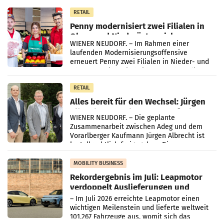
Müller-Filialen
RETAIL
Penny modernisiert zwei Filialen in
Ober- und Niederösterreich
WIENER NEUDORF. – Im Rahmen einer
laufenden Modernisierungsoffensive
erneuert Penny zwei Filialen in Nieder- und
Oberösterreich. Die beiden Standorte liegen
in Haag sowie im rund
RETAIL
Alles bereit für den Wechsel: Jürgen
Albrecht setzt ab 1.1.2027 auf Adeg
WIENER NEUDORF. – Die geplante
Zusammenarbeit zwischen Adeg und dem
Vorarlberger Kaufmann Jürgen Albrecht ist
kartellrechtlich freigegeben: Die
Bundeswettbewerbsbehörde und der
Bundeskartellanwalt
MOBILITY BUSINESS
Rekordergebnis im Juli: Leapmotor
verdoppelt Auslieferungen und
überschreitet die 100.000er-Marke
– Im Juli 2026 erreichte Leapmotor einen
wichtigen Meilenstein und lieferte weltweit
101.267 Fahrzeuge aus, womit sich das