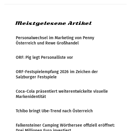
Eine neue internationale
Medienresonanzanalyse untersucht die
weltweite Berichterstattung über
Meistgelesene Artikel
Personalwechsel im Marketing von Penny
Österreich und Rewe Großhandel
ORF: Pig legt Personalliste vor
ORF-Festspielempfang 2026 im Zeichen der
Salzburger Festspiele
Coca-Cola präsentiert weiterentwickelte visuelle
Markenidentität
Tchibo bringt Ube-Trend nach Österreich
Falkensteiner Camping Wörthersee offiziell eröffnet:
Drei Millionen Euro investiert