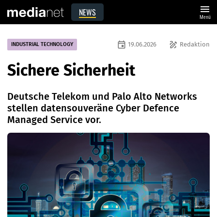
menu
NEWS
Menü
event
draw
19.06.2026
Redaktion
INDUSTRIAL TECHNOLOGY
Sichere Sicherheit
Deutsche Telekom und Palo Alto Networks
stellen datensouveräne Cyber Defence
Managed Service vor.