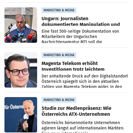
PR-Agentur an der Seite von Josef Kalina und
Anna Kalina-Mahr.
MARKETING & MEDIA
Ungarn: Journalisten
dokumentierten Manipulation und
Zensur
Eine fast 500-seitige Dokumentation von
Mitarbeitern der Ungarischen
Nachrichtenagentur MTI soll die
systematische Nachrichten-Manipulation und
Zensur bei der Agentur während der Zeit
MARKETING & MEDIA
Magenta Telekom erhöht
Investitionen trotz leichtem
Umsatzrückgang
Der anhaltende Druck auf den Digitalstandort
Österreich spiegelt sich in den aktuellen
Zahlen von Magenta Telekom wider. In den
ersten sechs Monaten des laufenden Jahres
verzeichnete
MARKETING & MEDIA
Studie zur Medienpräsenz: Wie
Österreichs ATX-Unternehmen
international wahrgenommen
Österreichs börsennotierte Unternehmen
werden
agieren längst auf internationalen Märkten.