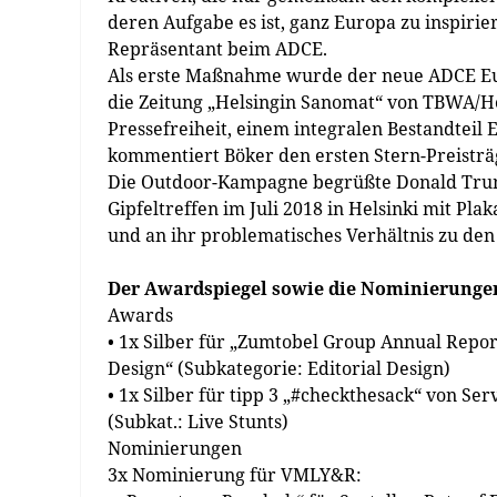
deren Aufgabe es ist, ganz Europa zu inspirie
Repräsentant beim ADCE.
Als erste Maßnahme wurde der neue ADCE Eur
die Zeitung „Helsingin Sanomat“ von TBWA/Hel
Pressefreiheit, einem integralen Bestandteil
kommentiert Böker den ersten Stern-Preisträ
Die Outdoor-Kampagne begrüßte Donald Trump
Gipfeltreffen im Juli 2018 in Helsinki mit Pl
und an ihr problematisches Verhältnis zu de
Der Awardspiegel sowie die Nominierungen
Awards
• 1x Silber für „Zumtobel Group Annual Repo
Design“ (Subkategorie: Editorial Design)
• 1x Silber für tipp 3 „#checkthesack“ von S
(Subkat.: Live Stunts)
Nominierungen
3x Nominierung für VMLY&R: