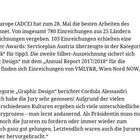
rope (ADCE) hat zum 28. Mal die besten Arbeiten des
hnet. Von insgesamt 780 Einreichungen aus 25 Ländern
ichnungen vergeben. 103 Einreichungen erhielten eine
er-Awards: Serviceplan Austria überzeugte in der Kategor
 für tipp3. Die zweite Silber-Auszeichnung sichert sich
c Design“ mit dem „Annual Report 2017/2018“ für die
e finden sich Einreichungen von VMLY&R, Wien Nord NOW,
tegorie „Graphic Design“ berichtet Cordula Alessandri
h habe die Jury sehr genossen! Aufgrund der vielen
schiedenen Kulturen ergeben sich viele unterschiedliche
yprozess – man lernt andauernd. Als Präsidentin muss m
ennoch die Juroren zu fordern oder immer wieder zum
lich ganz gut gelungen. Letztendlich waren auch die Jurore
ger hervorgebracht.“