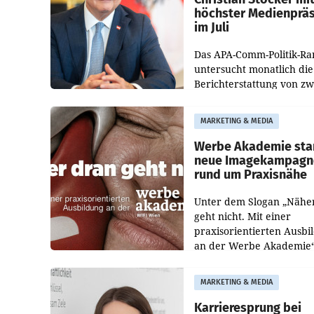
höchster Medienprä
im Juli
Das APA-Comm-Politik-Ra
untersucht monatlich die
Berichterstattung von zw
österreichischen
Tageszeitungen und analy
MARKETING & MEDIA
welche Politikerinnen un
Politiker Österreichs die
Werbe Akademie sta
neue Imagekampagn
rund um Praxisnähe
Unter dem Slogan „Nähe
geht nicht. Mit einer
praxisorientierten Ausbi
an der Werbe Akademie“
die Bildungseinrichtung 
WIFI Wien eine neue
MARKETING & MEDIA
Imagekampagne gestarte
Karrieresprung bei