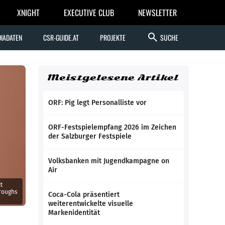
XNIGHT
EXECUTIVE CLUB
NEWSLETTER
search
IADATEN
CSR-GUIDE.AT
PROJEKTE
SUCHE
Meistgelesene Artikel
ORF: Pig legt Personalliste vor
ORF-Festspielempfang 2026 im Zeichen
der Salzburger Festspiele
Volksbanken mit Jugendkampagne on
Air
t
roughs
Coca-Cola präsentiert
weiterentwickelte visuelle
Markenidentität