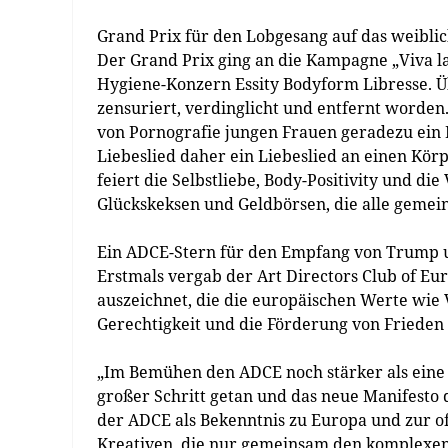
Grand Prix für den Lobgesang auf das weibli
Der Grand Prix ging an die Kampagne „Viva l
Hygiene-Konzern Essity Bodyform Libresse. 
zensuriert, verdinglicht und entfernt worden.
von Pornografie jungen Frauen geradezu ein Bi
Liebeslied daher ein Liebeslied an einen Kör
feiert die Selbstliebe, Body-Positivity und di
Glückskeksen und Geldbörsen, die alle gemein
Ein ADCE-Stern für den Empfang von Trump 
Erstmals vergab der Art Directors Club of E
auszeichnet, die die europäischen Werte wie V
Gerechtigkeit und die Förderung von Frieden
„Im Bemühen den ADCE noch stärker als eine 
großer Schritt getan und das neue Manifesto 
der ADCE als Bekenntnis zu Europa und zur of
Kreativen, die nur gemeinsam den komplexe