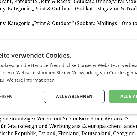
Draht, Kategorie „Film & Radio“ (Subkat.: Online/Viral Vide
ny, Kategorie „Print & Outdoor“ (Subkat.: Magazine & Tra
y, Kategorie „Print & Outdoor“ (Subkat.: Mailings – One-to
on in the Process of Change” für Technisches Museum Wie
Screens – Non-static outdoor advertising)
ite verwendet Cookies.
gorie „Integration &Innovation“ (Subkat.: Integrated
okies, um die Benutzerfreundlichkeit unserer Website zu verbes
unserer Webseite stimmen Sie der Verwendung von Cookies gem
 zu.
Weitere Informationen
ür Erste Group Bank AG, Kategorie „Film & Radio“ (Subkat.
ovation in film)
 Kategorie „Film & Radio“ (Subkat.: Radio Commercials)
EIGEN
ALLE ABLEHNEN
ALLE A
gemeinnütziger Verein mit Sitz in Barcelona, der aus 23
 für Grafikdesign und Werbung aus 22 europäischen Lände
hische Republik, Estland, Finnland, Deutschland, Georgien,