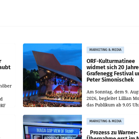
MARKETING & MEDIA
r
ORF-Kulturmatinee
aubt
widmet sich 20 Jahr
Grafenegg Festival 
Peter Simonischek
chöber
Am Sonntag, dem 9. Aug
2026, begleitet Lillian M
nd
das Publikum ab 9.05 Uh
ORF
durch die ORF-
r APA
„Kulturmatinee“. Die Se
MARKETING & MEDIA
startet mit der Dokumen
„20 Jahre Grafenegg
Prozess zu Warner-
t
Übernahme erst im 