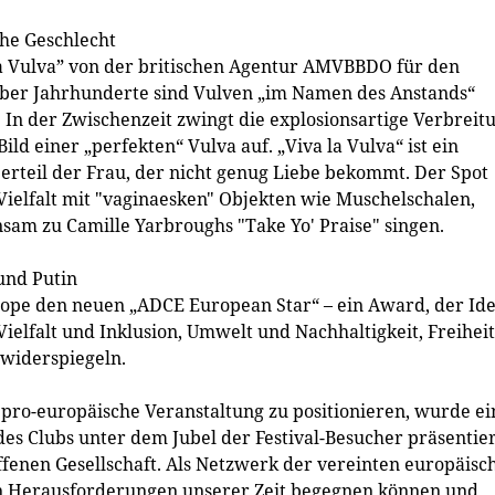
che Geschlecht
a Vulva” von der britischen Agentur AMVBBDO für den
Über Jahrhunderte sind Vulven „im Namen des Anstands“
 In der Zwischenzeit zwingt die explosionsartige Verbreit
ld einer „perfekten“ Vulva auf. „Viva la Vulva“ ist ein
perteil der Frau, der nicht genug Liebe bekommt. Der Spot
e Vielfalt mit "vaginaesken" Objekten wie Muschelschalen,
sam zu Camille Yarbroughs "Take Yo' Praise" singen.
und Putin
urope den neuen „ADCE European Star“ – ein Award, der Id
ielfalt und Inklusion, Umwelt und Nachhaltigkeit, Freiheit
 widerspiegeln.
pro-europäische Veranstaltung zu positionieren, wurde ei
des Clubs unter dem Jubel der Festival-Besucher präsentier
fenen Gesellschaft. Als Netzwerk der vereinten europäisc
n Herausforderungen unserer Zeit begegnen können und