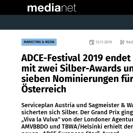
event
draw
12.11.2019
Red
MARKETING & MEDIA
ADCE-Festival 2019 endet
mit zwei Silber-Awards u
sieben Nominierungen fü
Österreich
Serviceplan Austria und Sagmeister & W
sicherten sich Silber. Der Grand Prix gin
„Viva la Vulva" von der Londoner Agentu
AMVBBDO und TBWA/Helsinki erhielt de