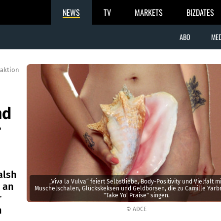
NEWS
TV
MARKETS
BIZDATES
ABO
MED
aktion
nd
r
alsh
„Viva la Vulva“ feiert Selbstliebe, Body-Positivity und Vielfalt mi
g an
Muschelschalen, Glückskeksen und Geldbörsen, die zu Camille Yarb
"Take Yo' Praise" singen.
r
n
© ADCE