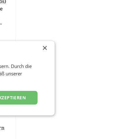
os)
de
-
n,
×
sern. Durch die
äß unserer
:
KZEPTIEREN
rn