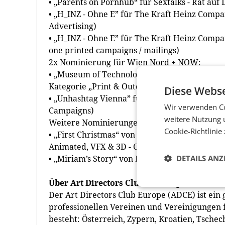
• „Parents on Pornhub“ für Sextalks - Rat auf 
• „H_INZ - Ohne E” für The Kraft Heinz Compa
Advertising)
• „H_INZ - Ohne E” für The Kraft Heinz Compan
one printed campaigns / mailings)
2x Nominierung für Wien Nord + NOW:
• „Museum of Technology – Work and Producti
Kategorie „Print & Outdoor” (Subkat.: Digital 
Diese Webse
• „Unhashtag Vienna” für WienTourismus, Kate
Wir verwenden Co
Campaigns)
weitere Nutzung 
Weitere Nominierungen:
Cookie-Richtlinie
• „First Christmas“ von Jung von Matt/Donau f
Animated, VFX & 3D - Computer generated, inn
• „Miriam’s Story“ von DDB Wien für Caritas,
DETAILS ANZ
Über Art Directors Club of Europe
Der Art Directors Club Europe (ADCE) ist ein 
professionellen Vereinen und Vereinigungen
besteht: Österreich, Zypern, Kroatien, Tschec