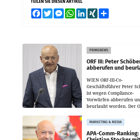
TEILEN SIE DIESEN ARTIKEL
Facebook
Twitter
Messenger
WhatsApp
LinkedIn
XING
Teilen
PRIMENEWS
ORF III: Peter Schöbe
abberufen und beurl
WIEN ORF-III-Co-
Geschäftsführer Peter S
ist wegen Compliance-
Vorwürfen abberufen u
beurlaubt worden. Der 
bestätigte gegenüber de
entsprechende
MARKETING & MEDIA
Medienberichte.
APA-Comm-Ranking:
Christian Stocker mi