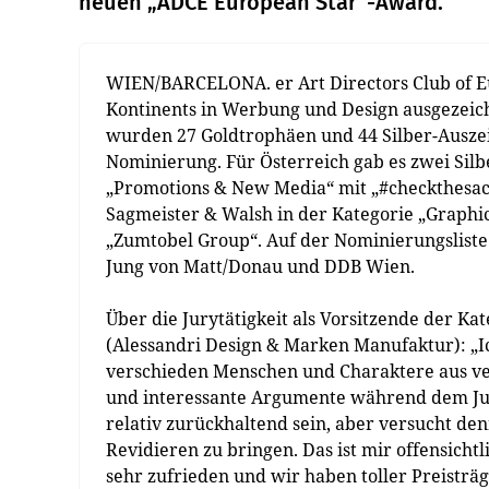
neuen „ADCE European Star“-Award.
WIEN/BARCELONA. er Art Directors Club of Eu
Kontinents in Werbung und Design ausgezeic
wurden 27 Goldtrophäen und 44 Silber-Ausze
Nominierung. Für Österreich gab es zwei Silb
„Promotions & New Media“ mit „#checkthesack“
Sagmeister & Walsh in der Kategorie „Graphi
„Zumtobel Group“. Auf der Nominierungslist
Jung von Matt/Donau und DDB Wien.
Über die Jurytätigkeit als Vorsitzende der Ka
(Alessandri Design & Marken Manufaktur): „Ic
verschieden Menschen und Charaktere aus ver
und interessante Argumente während dem Jur
relativ zurückhaltend sein, aber versucht d
Revidieren zu bringen. Das ist mir offensicht
sehr zufrieden und wir haben toller Preisträ