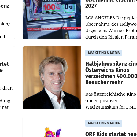
senz
2027
LOS ANGELES Die gepla
nking
Übernahme des Hollywo
Urgesteins Warner Broth
ölf
durch den Rivalen Para
wird noch lange in der
siert,
Schwebe bleiben. Eine
MARKETING & MEDIA
d
Richterin setzte den Proz
rtet
Halbjahresbilanz cin
e
Österreichs Kinos
verzeichnen 400.00
Besucher mehr
r dran
Das österreichische Kino 
seinen positiven
ldung
Wachstumskurs fort. Mit
 hat
rund 400.000 Besucheri
des
und Besucher höheren
MARKETING & MEDIA
Nettoreichweite im erst
t.
Halbjahr 2026 gegenüb
ORF Kids startet ne