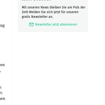
Mit unseren News bleiben Sie am Puls der
Zeit! Melden Sie sich jetzt für unseren
gratis Newsletter an.
mark_email_read
Newsletter jetzt abonnieren
ung
een
,
n
t:
hen