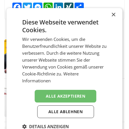
Facebook
Twitter
Messenger
WhatsApp
LinkedIn
XING
Teilen
×
Diese Webseite verwendet
Cookies.
Wir verwenden Cookies, um die
PRIMENEWS
Benutzerfreundlichkeit unserer Website zu
Österreichische Post: Umsatzplus im
verbessern. Durch die weitere Nutzung
ersten Halbjahr trotz schwachem
unserer Webseite stimmen Sie der
Briefgeschäft
WIEN Die Österreichische Post AG hat im
Verwendung von Cookies gemäß unserer
ersten Halbjahr 2026 einen Konzernumsatz
von 1.544,0 Mio. EUR erwirtschaftet, was
Cookie-Richtlinie zu.
Weitere
einem Plus von 3,8 Prozent gegenüber dem
Informationen
Vergleichszeitraum
MARKETING & MEDIA
ProSiebenSat.1 spart und macht
ALLE AKZEPTIEREN
überraschend viel Gewinn
UNTERFÖHRING/MAILAND/AMSTERDAM. Der
Fernsehkonzern ProSiebenSat.1 hat im
ALLE ABLEHNEN
Frühjahr dank Kostensenkungen operativ
wieder Gewinn gemacht und die
Markterwartung deutlich übertroffen.
DETAILS ANZEIGEN