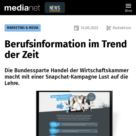
menu
NEWS
Menü
event
draw
10.06.2022
Redaktion
MARKETING & MEDIA
Berufsinformation im Trend
der Zeit
Die Bundessparte Handel der Wirtschaftskammer
macht mit einer Snapchat-Kampagne Lust auf die
Lehre.