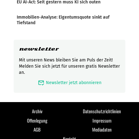
EU AI-Act: Seit gestern muss KI sich outen
Immobilien-Analyse: Eigentumsquote sinkt auf
Tiefstand
newsletter
Mit unseren News bleiben Sie am Puls der Zeit!
Melden Sie sich jetzt für unseren gratis Newsletter
an.
mark_email_read
Newsletter jetzt abonnieren
Archiv
Datenschutzrichtlinien
Offenlegung
Impressum
AGB
Mediadaten
Kontakt