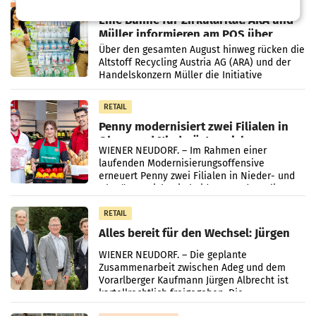
RETAIL
Eine Bühne für Zirkularität: ARA und
Müller informieren am POS über
Kreislauffähigkeit
Über den gesamten August hinweg rücken die
Altstoff Recycling Austria AG (ARA) und der
Handelskonzern Müller die Initiative
„Kreislauf-Helden“ in allen österreichischen
Müller-Filialen
RETAIL
Penny modernisiert zwei Filialen in
Ober- und Niederösterreich
WIENER NEUDORF. – Im Rahmen einer
laufenden Modernisierungsoffensive
erneuert Penny zwei Filialen in Nieder- und
Oberösterreich. Die beiden Standorte liegen
in Haag sowie im rund
RETAIL
Alles bereit für den Wechsel: Jürgen
Albrecht setzt ab 1.1.2027 auf Adeg
WIENER NEUDORF. – Die geplante
Zusammenarbeit zwischen Adeg und dem
Vorarlberger Kaufmann Jürgen Albrecht ist
kartellrechtlich freigegeben: Die
Bundeswettbewerbsbehörde und der