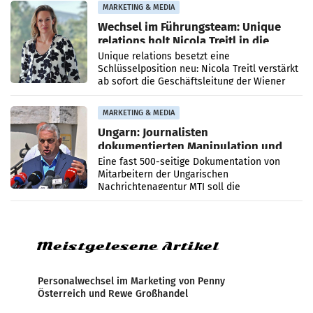
MARKETING & MEDIA
Wechsel im Führungsteam: Unique
relations holt Nicola Treitl in die
Geschäftsleitung
Unique relations besetzt eine
Schlüsselposition neu: Nicola Treitl verstärkt
ab sofort die Geschäftsleitung der Wiener
PR-Agentur an der Seite von Josef Kalina und
Anna Kalina-Mahr.
MARKETING & MEDIA
Ungarn: Journalisten
dokumentierten Manipulation und
Zensur
Eine fast 500-seitige Dokumentation von
Mitarbeitern der Ungarischen
Nachrichtenagentur MTI soll die
systematische Nachrichten-Manipulation und
Zensur bei der Agentur während der Zeit
Meistgelesene Artikel
Personalwechsel im Marketing von Penny
Österreich und Rewe Großhandel