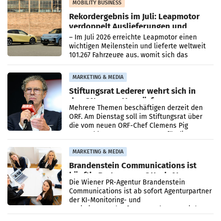
Bundeskartellanwalt
MOBILITY BUSINESS
Rekordergebnis im Juli: Leapmotor
verdoppelt Auslieferungen und
überschreitet die 100.000er-Marke
– Im Juli 2026 erreichte Leapmotor einen
wichtigen Meilenstein und lieferte weltweit
101.267 Fahrzeuge aus, womit sich das
Ergebnis gegenüber Juli 2025 mehr als
verdoppelte (+102
MARKETING & MEDIA
Stiftungsrat Lederer wehrt sich in
den SN gegen Vorwürfe
Mehrere Themen beschäftigen derzeit den
ORF. Am Dienstag soll im Stiftungsrat über
die vom neuen ORF-Chef Clemens Pig
vorgeschlagenen Besetzungen für die
Direktionen abgestimmt werden.
MARKETING & MEDIA
Brandenstein Communications ist
künftig Partner von OtterlyAI
Die Wiener PR-Agentur Brandenstein
Communications ist ab sofort Agenturpartner
der KI-Monitoring- und
Optimierungsplattform OtterlyAI. Damit baut
die Agentur ihr Leistungsportfolio