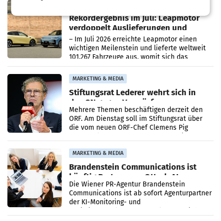
Bundeskartellanwalt
MOBILITY BUSINESS
Rekordergebnis im Juli: Leapmotor
verdoppelt Auslieferungen und
überschreitet die 100.000er-Marke
– Im Juli 2026 erreichte Leapmotor einen
wichtigen Meilenstein und lieferte weltweit
101.267 Fahrzeuge aus, womit sich das
Ergebnis gegenüber Juli 2025 mehr als
verdoppelte (+102
MARKETING & MEDIA
Stiftungsrat Lederer wehrt sich in
den SN gegen Vorwürfe
Mehrere Themen beschäftigen derzeit den
ORF. Am Dienstag soll im Stiftungsrat über
die vom neuen ORF-Chef Clemens Pig
vorgeschlagenen Besetzungen für die
Direktionen abgestimmt werden.
MARKETING & MEDIA
Brandenstein Communications ist
künftig Partner von OtterlyAI
Die Wiener PR-Agentur Brandenstein
Communications ist ab sofort Agenturpartner
der KI-Monitoring- und
Optimierungsplattform OtterlyAI. Damit baut
die Agentur ihr Leistungsportfolio