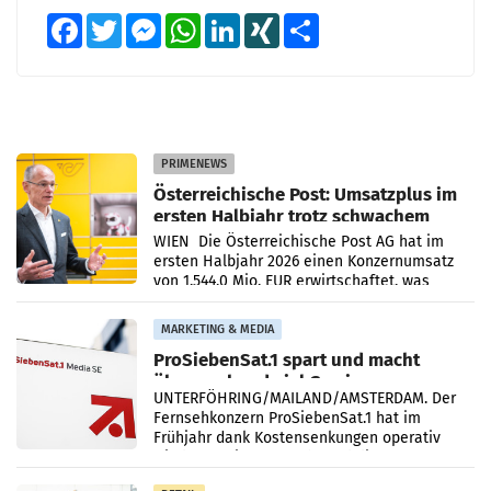
Facebook
Twitter
Messenger
WhatsApp
LinkedIn
XING
Teilen
PRIMENEWS
Österreichische Post: Umsatzplus im
ersten Halbjahr trotz schwachem
Briefgeschäft
WIEN Die Österreichische Post AG hat im
ersten Halbjahr 2026 einen Konzernumsatz
von 1.544,0 Mio. EUR erwirtschaftet, was
einem Plus von 3,8 Prozent gegenüber dem
Vergleichszeitraum
MARKETING & MEDIA
ProSiebenSat.1 spart und macht
überraschend viel Gewinn
UNTERFÖHRING/MAILAND/AMSTERDAM. Der
Fernsehkonzern ProSiebenSat.1 hat im
Frühjahr dank Kostensenkungen operativ
wieder Gewinn gemacht und die
Markterwartung deutlich übertroffen.