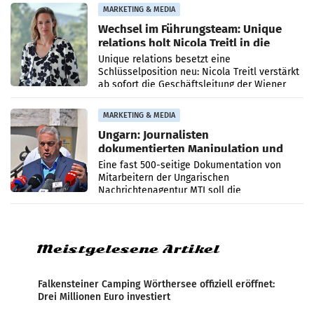
MARKETING & MEDIA
Wechsel im Führungsteam: Unique
relations holt Nicola Treitl in die
Geschäftsleitung
Unique relations besetzt eine
Schlüsselposition neu: Nicola Treitl verstärkt
ab sofort die Geschäftsleitung der Wiener
PR-Agentur an der Seite von Josef Kalina und
Anna Kalina-Mahr.
MARKETING & MEDIA
Ungarn: Journalisten
dokumentierten Manipulation und
Zensur
Eine fast 500-seitige Dokumentation von
Mitarbeitern der Ungarischen
Nachrichtenagentur MTI soll die
systematische Nachrichten-Manipulation und
Zensur bei der Agentur während der Zeit
Meistgelesene Artikel
Falkensteiner Camping Wörthersee offiziell eröffnet:
Drei Millionen Euro investiert