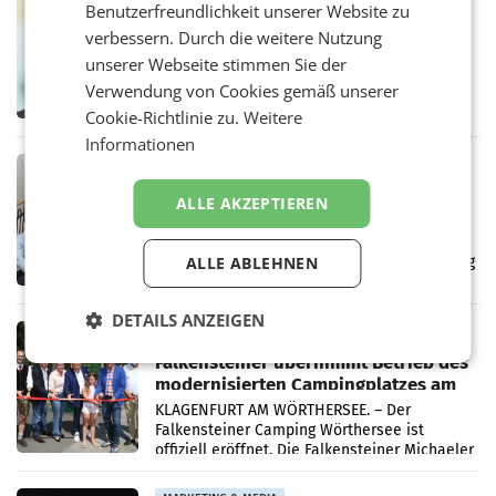
Benutzerfreundlichkeit unserer Website zu
Sebastian Knabl wird Partner bei EY
verbessern. Durch die weitere Nutzung
Österreich
unserer Webseite stimmen Sie der
WIEN.Sebastian Knabl wird Partner bei EY
Österreich. In seiner neuen Funktion soll er
Verwendung von Cookies gemäß unserer
Banken und Finanzinstitute bei
Cookie-Richtlinie zu.
Weitere
regulatorischen Anforderungen, im
Informationen
Risikomanagement und bei
Transformationsprojekten
MARKETING & MEDIA
kju: stellt Führungsteam neu auf
ALLE AKZEPTIEREN
Die Wiener Digitalagentur kju: erweitert ihre
Führungsebene. Andrea Sampl-Neureiter
rückt mit Anfang August in die Agenturleitung
ALLE ABLEHNEN
auf. Gemeinsam mit drei weiteren
Neubesetzungen entsteht
DETAILS ANZEIGEN
DESTINATION
Falkensteiner übernimmt Betrieb des
modernisierten Campingplatzes am
Wörthersee
KLAGENFURT AM WÖRTHERSEE. – Der
Falkensteiner Camping Wörthersee ist
offiziell eröffnet. Die Falkensteiner Michaeler
Tourism Group (FMTG) und die Stadtwerke
Klagenfurt haben den