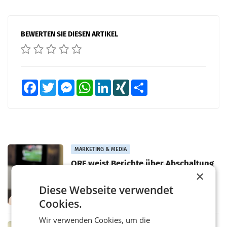
BEWERTEN SIE DIESEN ARTIKEL
Facebook
Twitter
Messenger
WhatsApp
LinkedIn
XING
Teilen
MARKETING & MEDIA
ORF weist Berichte über Abschaltung
von TV- und Radioempfang zurück
×
– Der ORF weist eine Berichterstattung der
Diese Webseite verwendet
„Kronen Zeitung“ und eine Aussendung der
FPÖ zur geplanten Optimierung seines
Cookies.
terrestrischen Sendernetzes zurück. Die
Darstellung,
Wir verwenden Cookies, um die
MARKETING & MEDIA