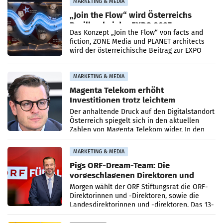
MARKETING & MEDIA
„Join the Flow“ wird Österreichs
Pavillon bei der EXPO 2027
Das Konzept „Join the Flow“ von facts and
fiction, ZONE Media und PLANET architects
wird der österreichische Beitrag zur EXPO
2027 in Belgrad. Die Weltausstellung findet
von 15.
MARKETING & MEDIA
Magenta Telekom erhöht
Investitionen trotz leichtem
Umsatzrückgang
Der anhaltende Druck auf den Digitalstandort
Österreich spiegelt sich in den aktuellen
Zahlen von Magenta Telekom wider. In den
ersten sechs Monaten des laufenden Jahres
verzeichnete
MARKETING & MEDIA
Pigs ORF-Dream-Team: Die
vorgeschlagenen Direktoren und
Direktorinnen
Morgen wählt der ORF Stiftungsrat die ORF-
Direktorinnen und -Direktoren, sowie die
Landesdirektorinnen und -direktoren. Das 13-
köpfige Wunschteam des ab 1. Jänner 2027
amtierenden