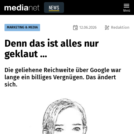
menu
NEWS
Menü
event
draw
12.06.2026
Redaktion
MARKETING & MEDIA
Denn das ist alles nur
geklaut …
Die geliehene Reichweite über Google war
lange ein billiges Vergnügen. Das ändert
sich.