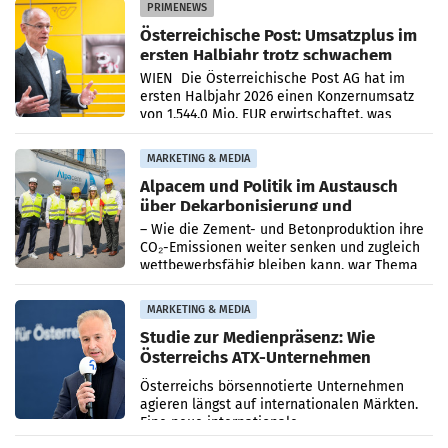
PRIMENEWS
Österreichische Post: Umsatzplus im
ersten Halbjahr trotz schwachem
Briefgeschäft
WIEN Die Österreichische Post AG hat im
ersten Halbjahr 2026 einen Konzernumsatz
von 1.544,0 Mio. EUR erwirtschaftet, was
einem Plus von 3,8 Prozent gegenüber dem
Vergleichszeitraum
MARKETING & MEDIA
Alpacem und Politik im Austausch
über Dekarbonisierung und
Energiepreise
– Wie die Zement- und Betonproduktion ihre
CO₂-Emissionen weiter senken und zugleich
wettbewerbsfähig bleiben kann, war Thema
eines Treffens zwischen Staatssekretärin
Elisabeth
MARKETING & MEDIA
Studie zur Medienpräsenz: Wie
Österreichs ATX-Unternehmen
international wahrgenommen
Österreichs börsennotierte Unternehmen
werden
agieren längst auf internationalen Märkten.
Eine neue internationale
Medienresonanzanalyse untersucht die