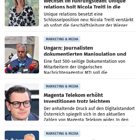
Wechsel im Führungsteam: Unique
relations holt Nicola Treitl in die
Geschäftsleitung
Unique relations besetzt eine
Schlüsselposition neu: Nicola Treitl verstärkt
ab sofort die Geschäftsleitung der Wiener
PR-Agentur an der Seite von Josef Kalina und
Anna Kalina-Mahr.
MARKETING & MEDIA
Ungarn: Journalisten
dokumentierten Manipulation und
Zensur
Eine fast 500-seitige Dokumentation von
Mitarbeitern der Ungarischen
Nachrichtenagentur MTI soll die
systematische Nachrichten-Manipulation und
Zensur bei der Agentur während der Zeit
MARKETING & MEDIA
Magenta Telekom erhöht
Investitionen trotz leichtem
Umsatzrückgang
Der anhaltende Druck auf den Digitalstandort
Österreich spiegelt sich in den aktuellen
Zahlen von Magenta Telekom wider. In den
ersten sechs Monaten des laufenden Jahres
verzeichnete
MARKETING & MEDIA