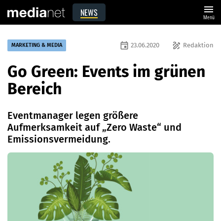
menu
NEWS
Menü
event
draw
23.06.2020
Redaktion
MARKETING & MEDIA
Go Green: Events im grünen
Bereich
Eventmanager legen größere
Aufmerksamkeit auf „Zero Waste“ und
Emissionsvermeidung.