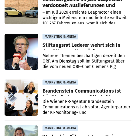
verdoppelt Auslieferungen und
überschreitet die 100.000er-Marke
– Im Juli 2026 erreichte Leapmotor einen
wichtigen Meilenstein und lieferte weltweit
101.267 Fahrzeuge aus, womit sich das
Ergebnis gegenüber Juli 2025 mehr als
verdoppelte (+102
MARKETING & MEDIA
Stiftungsrat Lederer wehrt sich in
den SN gegen Vorwürfe
Mehrere Themen beschäftigen derzeit den
ORF. Am Dienstag soll im Stiftungsrat über
die vom neuen ORF-Chef Clemens Pig
vorgeschlagenen Besetzungen für die
Direktionen abgestimmt werden.
MARKETING & MEDIA
Brandenstein Communications ist
künftig Partner von OtterlyAI
Die Wiener PR-Agentur Brandenstein
Communications ist ab sofort Agenturpartner
der KI-Monitoring- und
Optimierungsplattform OtterlyAI. Damit baut
die Agentur ihr Leistungsportfolio
MARKETING & MEDIA