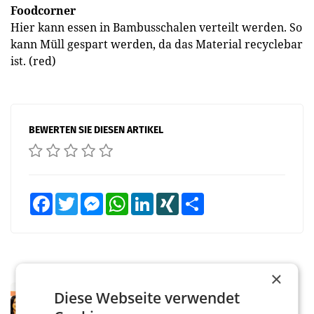
Foodcorner
Hier kann essen in Bambusschalen verteilt werden. So
kann Müll gespart werden, da das Material recyclebar
ist. (red)
BEWERTEN SIE DIESEN ARTIKEL
Facebook
Twitter
Messenger
WhatsApp
LinkedIn
XING
Teilen
×
RETAIL
Diese Webseite verwendet
Eine Bühne für Zirkularität: ARA und