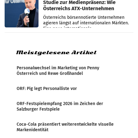
Studie zur Medienpräsenz: Wie
Österreichs ATX-Unternehmen
international wahrgenommen
Österreichs börsennotierte Unternehmen
werden
agieren längst auf internationalen Märkten.
Eine neue internationale
Medienresonanzanalyse untersucht die
weltweite Berichterstattung über
Meistgelesene Artikel
Personalwechsel im Marketing von Penny
Österreich und Rewe Großhandel
ORF: Pig legt Personalliste vor
ORF-Festspielempfang 2026 im Zeichen der
Salzburger Festspiele
Coca-Cola präsentiert weiterentwickelte visuelle
Markenidentität