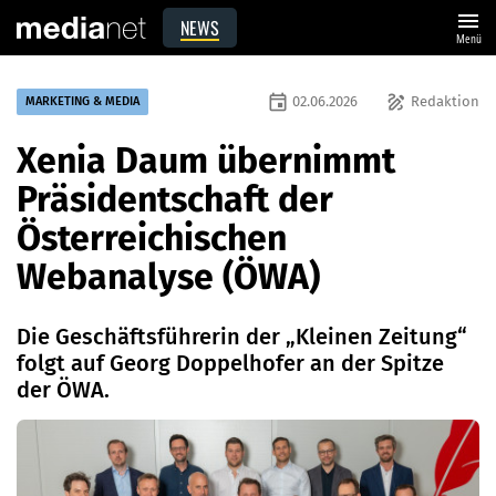
menu
NEWS
Menü
event
draw
02.06.2026
Redaktion
MARKETING & MEDIA
Xenia Daum übernimmt
Präsidentschaft der
Österreichischen
Webanalyse (ÖWA)
Die Geschäftsführerin der „Kleinen Zeitung“
folgt auf Georg Doppelhofer an der Spitze
der ÖWA.