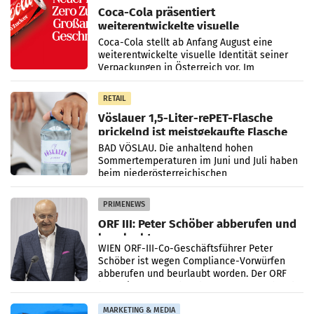
Coca-Cola präsentiert
weiterentwickelte visuelle
Markenidentität
Coca-Cola stellt ab Anfang August eine
weiterentwickelte visuelle Identität seiner
Verpackungen in Österreich vor. Im
Mittelpunkt des Redesigns stehen zentrale
Gestaltungselemente
RETAIL
Vöslauer 1,5-Liter-rePET-Flasche
prickelnd ist meistgekaufte Flasche
Österreichs
BAD VÖSLAU. Die anhaltend hohen
Sommertemperaturen im Juni und Juli haben
beim niederösterreichischen
Getränkehersteller Vöslauer zu deutlichen
Absatzzuwächsen geführt. Während
PRIMENEWS
ORF III: Peter Schöber abberufen und
beurlaubt
WIEN ORF-III-Co-Geschäftsführer Peter
Schöber ist wegen Compliance-Vorwürfen
abberufen und beurlaubt worden. Der ORF
bestätigte gegenüber der APA entsprechende
Medienberichte.
MARKETING & MEDIA