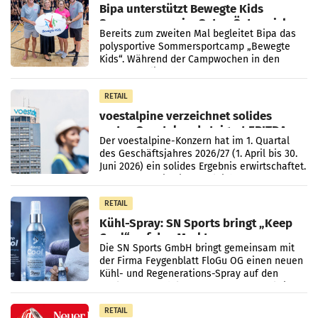
Bipa unterstützt Bewegte Kids
Sommercamps im Osten Österreichs
Bereits zum zweiten Mal begleitet Bipa das
polysportive Sommersportcamp „Bewegte
Kids“. Während der Campwochen in den
Monaten Juli und August versorgt das
Unternehmen Kinder sowie
RETAIL
voestalpine verzeichnet solides
erstes Quartal und steigert EBITDA
Der voestalpine-Konzern hat im 1. Quartal
des Geschäftsjahres 2026/27 (1. April bis 30.
Juni 2026) ein solides Ergebnis erwirtschaftet.
Der Umsatz stieg im Vergleich zur
Vorjahresperiode
RETAIL
Kühl-Spray: SN Sports bringt „Keep
Cool“ auf den Markt
Die SN Sports GmbH bringt gemeinsam mit
der Firma Feygenblatt FloGu OG einen neuen
Kühl- und Regenerations-Spray auf den
Markt. Das Produkt namens „Keep Cool“ ist zu
100 Prozent
RETAIL