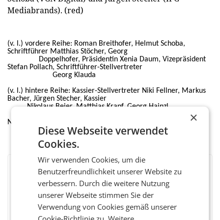
Mediabrands). (red)
(v. l.) vordere Reihe: Roman Breithofer, Helmut Schoba,
Schriftführer Matthias Stöcher, Georg
Doppelhofer, Präsidentin Xenia Daum, Vizepräsident
Stefan Pollach, Schriftführer-Stellvertreter
Georg Klauda
(v. l.) hintere Reihe: Kassier-Stellvertreter Niki Fellner, Markus
Bacher, Jürgen Stecher, Kassier
Nikolaus Beier, Matthias Krapf, Georg Hainzl
×
Nicht im Bild Vizepräsident Mirko Popofsits, Georg Burtscher
Diese Webseite verwendet
Cookies.
Wir verwenden Cookies, um die
Benutzerfreundlichkeit unserer Website zu
BEWERTEN SIE DIESEN ARTIKEL
verbessern. Durch die weitere Nutzung
unserer Webseite stimmen Sie der
Verwendung von Cookies gemäß unserer
Cookie-Richtlinie zu.
Weitere