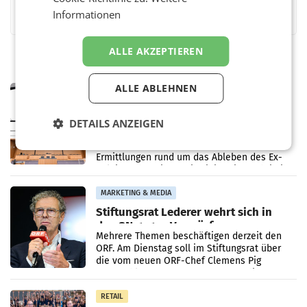
Facebook
Twitter
Messenger
WhatsApp
LinkedIn
XING
Teilen
Informationen
ALLE AKZEPTIEREN
ALLE ABLEHNEN
MARKETING & MEDIA
Pilnacek-U-Ausschuss - Presserat
fordert sensible Berichterstattung
DETAILS ANZEIGEN
WIEN Der Presserat fordert Medienvertreter
dazu auf, im U-Ausschuss zu den
Ermittlungen rund um das Ableben des Ex-
Sektionschefs im Justizministerium, Christian
Pilnacek, auf sensible
MARKETING & MEDIA
Stiftungsrat Lederer wehrt sich in
den SN gegen Vorwürfe
Mehrere Themen beschäftigen derzeit den
ORF. Am Dienstag soll im Stiftungsrat über
die vom neuen ORF-Chef Clemens Pig
vorgeschlagenen Besetzungen für die
Direktionen abgestimmt werden.
RETAIL