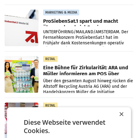
einem Plus von 3,8 Prozent gegenüber dem
Vergleichszeitraum
MARKETING & MEDIA
ProSiebenSat.1 spart und macht
überraschend viel Gewinn
UNTERFÖHRING/MAILAND/AMSTERDAM. Der
Fernsehkonzern ProSiebenSat.1 hat im
Frühjahr dank Kostensenkungen operativ
wieder Gewinn gemacht und die
Markterwartung deutlich übertroffen.
RETAIL
Eine Bühne für Zirkularität: ARA und
Müller informieren am POS über
Kreislauffähigkeit
Über den gesamten August hinweg rücken die
Altstoff Recycling Austria AG (ARA) und der
Handelskonzern Müller die Initiative
„Kreislauf-Helden“ in allen österreichischen
Müller-Filialen
RETAIL
×
Penny modernisiert zwei Filialen in
Ober- und Niederösterreich
Diese Webseite verwendet
WIENER NEUDORF. – Im Rahmen einer
Cookies.
laufenden Modernisierungsoffensive
erneuert Penny zwei Filialen in Nieder- und