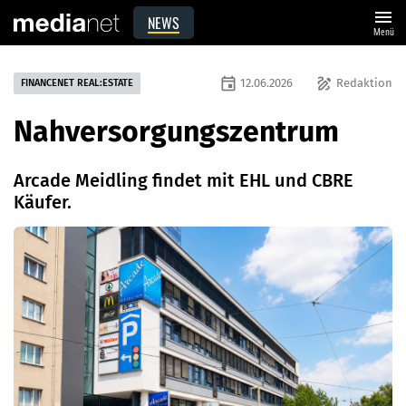
menu
NEWS
Menü
event
draw
12.06.2026
Redaktion
FINANCENET REAL:ESTATE
Nahversorgungszentrum
Arcade Meidling findet mit EHL und CBRE
Käufer.