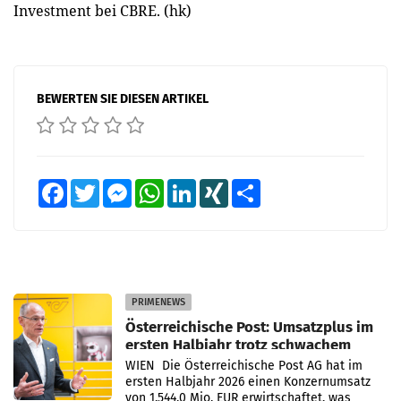
Investment bei CBRE. (hk)
BEWERTEN SIE DIESEN ARTIKEL
Facebook
Twitter
Messenger
WhatsApp
LinkedIn
XING
Teilen
PRIMENEWS
Österreichische Post: Umsatzplus im
ersten Halbjahr trotz schwachem
Briefgeschäft
WIEN Die Österreichische Post AG hat im
ersten Halbjahr 2026 einen Konzernumsatz
von 1.544,0 Mio. EUR erwirtschaftet, was