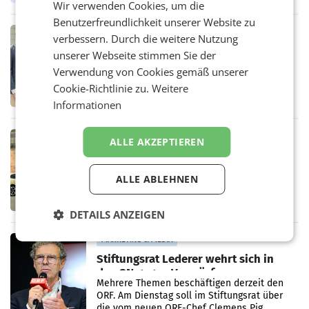
Wir verwenden Cookies, um die
Oberösterreich. Die beiden Standorte liegen
in Haag sowie im rund
Benutzerfreundlichkeit unserer Website zu
RETAIL
verbessern. Durch die weitere Nutzung
Alles bereit für den Wechsel: Jürgen
unserer Webseite stimmen Sie der
Albrecht setzt ab 1.1.2027 auf Adeg
Verwendung von Cookies gemäß unserer
WIENER NEUDORF. – Die geplante
Zusammenarbeit zwischen Adeg und dem
Cookie-Richtlinie zu.
Weitere
Vorarlberger Kaufmann Jürgen Albrecht ist
Informationen
kartellrechtlich freigegeben: Die
Bundeswettbewerbsbehörde und der
Bundeskartellanwalt
MOBILITY BUSINESS
ALLE AKZEPTIEREN
Rekordergebnis im Juli: Leapmotor
verdoppelt Auslieferungen und
ALLE ABLEHNEN
überschreitet die 100.000er-Marke
– Im Juli 2026 erreichte Leapmotor einen
wichtigen Meilenstein und lieferte weltweit
101.267 Fahrzeuge aus, womit sich das
DETAILS ANZEIGEN
Ergebnis gegenüber Juli 2025 mehr als
verdoppelte (+102
MARKETING & MEDIA
Stiftungsrat Lederer wehrt sich in
den SN gegen Vorwürfe
Mehrere Themen beschäftigen derzeit den
ORF. Am Dienstag soll im Stiftungsrat über
die vom neuen ORF-Chef Clemens Pig