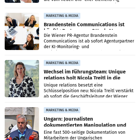
vorgeschlagenen Besetzungen für die
Direktionen abgestimmt werden.
MARKETING & MEDIA
Brandenstein Communications ist
künftig Partner von OtterlyAI
Die Wiener PR-Agentur Brandenstein
Communications ist ab sofort Agenturpartner
der KI-Monitoring- und
Optimierungsplattform OtterlyAI. Damit baut
die Agentur ihr Leistungsportfolio
MARKETING & MEDIA
Wechsel im Führungsteam: Unique
relations holt Nicola Treitl in die
Geschäftsleitung
Unique relations besetzt eine
Schlüsselposition neu: Nicola Treitl verstärkt
ab sofort die Geschäftsleitung der Wiener
PR-Agentur an der Seite von Josef Kalina und
Anna Kalina-Mahr.
MARKETING & MEDIA
Ungarn: Journalisten
dokumentierten Manipulation und
Zensur
Eine fast 500-seitige Dokumentation von
Mitarbeitern der Ungarischen