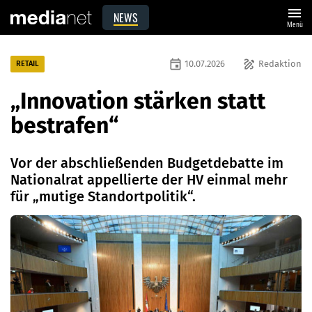
menu
NEWS
Menü
event
draw
10.07.2026
Redaktion
RETAIL
„Innovation stärken statt
bestrafen“
Vor der abschließenden Budgetdebatte im
Nationalrat appellierte der HV einmal mehr
für „mutige Standortpolitik“.