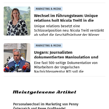
Optimierungsplattform OtterlyAI. Damit baut
die Agentur ihr Leistungsportfolio
MARKETING & MEDIA
Wechsel im Führungsteam: Unique
relations holt Nicola Treitl in die
Geschäftsleitung
Unique relations besetzt eine
Schlüsselposition neu: Nicola Treitl verstärkt
ab sofort die Geschäftsleitung der Wiener
PR-Agentur an der Seite von Josef Kalina und
Anna Kalina-Mahr.
MARKETING & MEDIA
Ungarn: Journalisten
dokumentierten Manipulation und
Zensur
Eine fast 500-seitige Dokumentation von
Mitarbeitern der Ungarischen
Nachrichtenagentur MTI soll die
systematische Nachrichten-Manipulation und
Zensur bei der Agentur während der Zeit
Meistgelesene Artikel
Personalwechsel im Marketing von Penny
Österreich und Rewe Großhandel