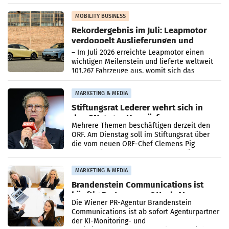
Bundeswettbewerbsbehörde und der
Bundeskartellanwalt
MOBILITY BUSINESS
Rekordergebnis im Juli: Leapmotor
verdoppelt Auslieferungen und
überschreitet die 100.000er-Marke
– Im Juli 2026 erreichte Leapmotor einen
wichtigen Meilenstein und lieferte weltweit
101.267 Fahrzeuge aus, womit sich das
Ergebnis gegenüber Juli 2025 mehr als
verdoppelte (+102
MARKETING & MEDIA
Stiftungsrat Lederer wehrt sich in
den SN gegen Vorwürfe
Mehrere Themen beschäftigen derzeit den
ORF. Am Dienstag soll im Stiftungsrat über
die vom neuen ORF-Chef Clemens Pig
vorgeschlagenen Besetzungen für die
Direktionen abgestimmt werden.
MARKETING & MEDIA
Brandenstein Communications ist
künftig Partner von OtterlyAI
Die Wiener PR-Agentur Brandenstein
Communications ist ab sofort Agenturpartner
der KI-Monitoring- und