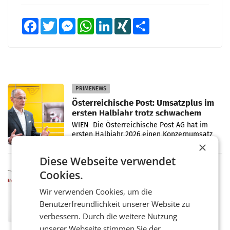
Facebook
Twitter
Messenger
WhatsApp
LinkedIn
XING
Teilen
PRIMENEWS
Österreichische Post: Umsatzplus im
ersten Halbjahr trotz schwachem
Briefgeschäft
WIEN Die Österreichische Post AG hat im
ersten Halbjahr 2026 einen Konzernumsatz
von 1.544,0 Mio. EUR erwirtschaftet, was
×
einem Plus von 3,8 Prozent gegenüber dem
Diese Webseite verwendet
Vergleichszeitraum
MARKETING & MEDIA
Cookies.
ProSiebenSat.1 spart und macht
überraschend viel Gewinn
Wir verwenden Cookies, um die
UNTERFÖHRING/MAILAND/AMSTERDAM. Der
Benutzerfreundlichkeit unserer Website zu
Fernsehkonzern ProSiebenSat.1 hat im
verbessern. Durch die weitere Nutzung
Frühjahr dank Kostensenkungen operativ
wieder Gewinn gemacht und die
unserer Webseite stimmen Sie der