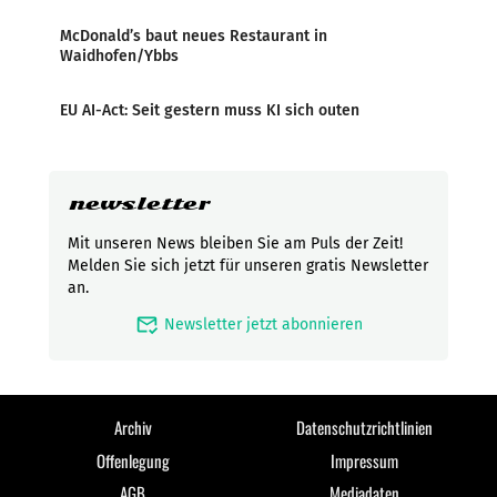
McDonald’s baut neues Restaurant in
Waidhofen/Ybbs
EU AI-Act: Seit gestern muss KI sich outen
newsletter
Mit unseren News bleiben Sie am Puls der Zeit!
Melden Sie sich jetzt für unseren gratis Newsletter
an.
mark_email_read
Newsletter jetzt abonnieren
Archiv
Datenschutzrichtlinien
Offenlegung
Impressum
AGB
Mediadaten