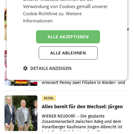
Markterwartung deutlich übertroffen.
Verwendung von Cookies gemäß unserer
RETAIL
Cookie-Richtlinie zu.
Weitere
Eine Bühne für Zirkularität: ARA und
Informationen
Müller informieren am POS über
Kreislauffähigkeit
Über den gesamten August hinweg rücken die
Altstoff Recycling Austria AG (ARA) und der
ALLE AKZEPTIEREN
Handelskonzern Müller die Initiative
„Kreislauf-Helden“ in allen österreichischen
Müller-Filialen
ALLE ABLEHNEN
RETAIL
Penny modernisiert zwei Filialen in
Ober- und Niederösterreich
DETAILS ANZEIGEN
WIENER NEUDORF. – Im Rahmen einer
laufenden Modernisierungsoffensive
erneuert Penny zwei Filialen in Nieder- und
Oberösterreich. Die beiden Standorte liegen
in Haag sowie im rund
RETAIL
Alles bereit für den Wechsel: Jürgen
Albrecht setzt ab 1.1.2027 auf Adeg
WIENER NEUDORF. – Die geplante
Zusammenarbeit zwischen Adeg und dem
Vorarlberger Kaufmann Jürgen Albrecht ist
kartellrechtlich freigegeben: Die