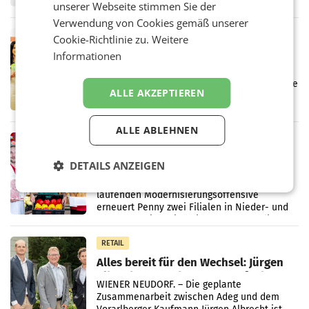
unserer Webseite stimmen Sie der
wieder Gewinn gemacht und die
Verwendung von Cookies gemäß unserer
Markterwartung deutlich übertroffen.
RETAIL
Cookie-Richtlinie zu.
Weitere
Eine Bühne für Zirkularität: ARA und
Informationen
Müller informieren am POS über
Kreislauffähigkeit
Über den gesamten August hinweg rücken die
ALLE AKZEPTIEREN
Altstoff Recycling Austria AG (ARA) und der
Handelskonzern Müller die Initiative
„Kreislauf-Helden“ in allen österreichischen
ALLE ABLEHNEN
Müller-Filialen
RETAIL
Penny modernisiert zwei Filialen in
DETAILS ANZEIGEN
Ober- und Niederösterreich
WIENER NEUDORF. – Im Rahmen einer
laufenden Modernisierungsoffensive
erneuert Penny zwei Filialen in Nieder- und
Oberösterreich. Die beiden Standorte liegen
in Haag sowie im rund
RETAIL
Alles bereit für den Wechsel: Jürgen
Albrecht setzt ab 1.1.2027 auf Adeg
WIENER NEUDORF. – Die geplante
Zusammenarbeit zwischen Adeg und dem