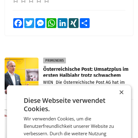
Facebook
Twitter
Messenger
WhatsApp
LinkedIn
XING
Teilen
PRIMENEWS
Österreichische Post: Umsatzplus im
ersten Halbjahr trotz schwachem
Briefgeschäft
WIEN Die Österreichische Post AG hat im
ersten Halbjahr 2026 einen Konzernumsatz
×
von 1.544,0 Mio. EUR erwirtschaftet, was
Diese Webseite verwendet
einem Plus von 3,8 Prozent gegenüber dem
Vergleichszeitraum
Cookies.
MARKETING & MEDIA
ProSiebenSat.1 spart und macht
Wir verwenden Cookies, um die
überraschend viel Gewinn
Benutzerfreundlichkeit unserer Website zu
UNTERFÖHRING/MAILAND/AMSTERDAM. Der
Fernsehkonzern ProSiebenSat.1 hat im
verbessern. Durch die weitere Nutzung
Frühjahr dank Kostensenkungen operativ