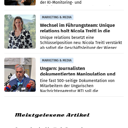
der KI-Monitoring- und
Optimierungsplattform OtterlyAI. Damit baut
die Agentur ihr Leistungsportfolio
MARKETING & MEDIA
Wechsel im Führungsteam: Unique
relations holt Nicola Treitl in die
Geschäftsleitung
Unique relations besetzt eine
Schlüsselposition neu: Nicola Treitl verstärkt
ab sofort die Geschäftsleitung der Wiener
PR-Agentur an der Seite von Josef Kalina und
Anna Kalina-Mahr.
MARKETING & MEDIA
Ungarn: Journalisten
dokumentierten Manipulation und
Zensur
Eine fast 500-seitige Dokumentation von
Mitarbeitern der Ungarischen
Nachrichtenagentur MTI soll die
systematische Nachrichten-Manipulation und
Zensur bei der Agentur während der Zeit
Meistgelesene Artikel