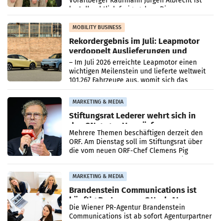
Vorarlberger Kaufmann Jürgen Albrecht ist
kartellrechtlich freigegeben: Die
Bundeswettbewerbsbehörde und der
Bundeskartellanwalt
MOBILITY BUSINESS
Rekordergebnis im Juli: Leapmotor
verdoppelt Auslieferungen und
überschreitet die 100.000er-Marke
– Im Juli 2026 erreichte Leapmotor einen
wichtigen Meilenstein und lieferte weltweit
101.267 Fahrzeuge aus, womit sich das
Ergebnis gegenüber Juli 2025 mehr als
verdoppelte (+102
MARKETING & MEDIA
Stiftungsrat Lederer wehrt sich in
den SN gegen Vorwürfe
Mehrere Themen beschäftigen derzeit den
ORF. Am Dienstag soll im Stiftungsrat über
die vom neuen ORF-Chef Clemens Pig
vorgeschlagenen Besetzungen für die
Direktionen abgestimmt werden.
MARKETING & MEDIA
Brandenstein Communications ist
künftig Partner von OtterlyAI
Die Wiener PR-Agentur Brandenstein
Communications ist ab sofort Agenturpartner