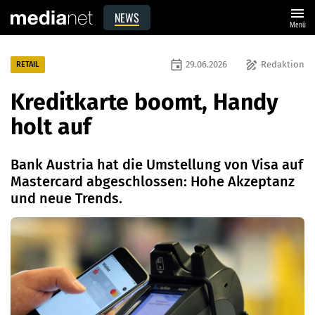
menu
NEWS
Menü
event
draw
29.06.2026
Redaktion
RETAIL
Kreditkarte boomt, Handy
holt auf
Bank Austria hat die Umstellung von Visa auf
Mastercard abgeschlossen: Hohe Akzeptanz
und neue Trends.