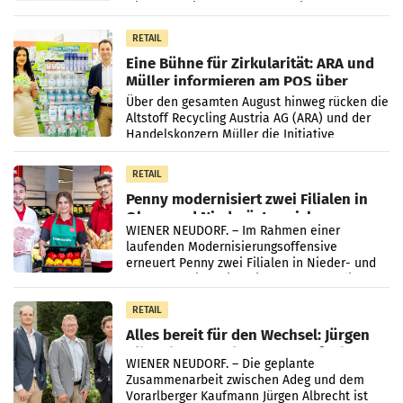
wieder Gewinn gemacht und die
Markterwartung deutlich übertroffen.
RETAIL
Eine Bühne für Zirkularität: ARA und
Müller informieren am POS über
Kreislauffähigkeit
Über den gesamten August hinweg rücken die
Altstoff Recycling Austria AG (ARA) und der
Handelskonzern Müller die Initiative
„Kreislauf-Helden“ in allen österreichischen
Müller-Filialen
RETAIL
Penny modernisiert zwei Filialen in
Ober- und Niederösterreich
WIENER NEUDORF. – Im Rahmen einer
laufenden Modernisierungsoffensive
erneuert Penny zwei Filialen in Nieder- und
Oberösterreich. Die beiden Standorte liegen
in Haag sowie im rund
RETAIL
Alles bereit für den Wechsel: Jürgen
Albrecht setzt ab 1.1.2027 auf Adeg
WIENER NEUDORF. – Die geplante
Zusammenarbeit zwischen Adeg und dem
Vorarlberger Kaufmann Jürgen Albrecht ist