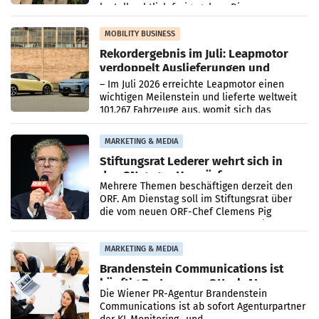
kartellrechtlich freigegeben: Die
Bundeswettbewerbsbehörde und der
Bundeskartellanwalt
MOBILITY BUSINESS
Rekordergebnis im Juli: Leapmotor
verdoppelt Auslieferungen und
überschreitet die 100.000er-Marke
– Im Juli 2026 erreichte Leapmotor einen
wichtigen Meilenstein und lieferte weltweit
101.267 Fahrzeuge aus, womit sich das
Ergebnis gegenüber Juli 2025 mehr als
verdoppelte (+102
MARKETING & MEDIA
Stiftungsrat Lederer wehrt sich in
den SN gegen Vorwürfe
Mehrere Themen beschäftigen derzeit den
ORF. Am Dienstag soll im Stiftungsrat über
die vom neuen ORF-Chef Clemens Pig
vorgeschlagenen Besetzungen für die
Direktionen abgestimmt werden.
MARKETING & MEDIA
Brandenstein Communications ist
künftig Partner von OtterlyAI
Die Wiener PR-Agentur Brandenstein
Communications ist ab sofort Agenturpartner