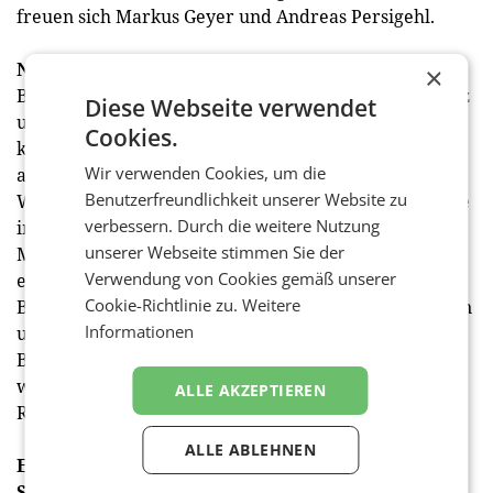
freuen sich Markus Geyer und Andreas Persigehl.
Nachhaltig denken und handeln
×
Bipa legt außerdem großen Wert auf Energieeffizienz
Diese Webseite verwendet
und die konsequente Förderung von erneuerbaren,
Cookies.
klimaschonenden Energiequellen. Bipa bezieht
Wir verwenden Cookies, um die
ausschließlich Grünstrom aus österreichischer
Benutzerfreundlichkeit unserer Website zu
Wasserkraft. In der Filiale in 1040 Wien werden – wie
verbessern. Durch die weitere Nutzung
in allen Neu- und Umbauten – zudem weitere
unserer Webseite stimmen Sie der
Maßnahmen zur Erhöhung der Energieeffizienz
Verwendung von Cookies gemäß unserer
eingesetzt. Dazu gehören unter anderem LED-
Cookie-Richtlinie zu.
Weitere
Beleuchtung sowie Wärmepumpen zum Klimatisieren
Informationen
und Heizen. Dadurch entfällt der Einsatz fossiler
Brennstoffe, die Beleuchtung braucht rund 50%
weniger Strom und sorgt so für eine deutliche
ALLE AKZEPTIEREN
Reduktion an CO2-Emissionen.
ALLE ABLEHNEN
Einkaufserlebnis mit zusätzlichen
Serviceleistungen