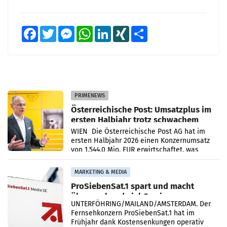
Facebook
Twitter
Messenger
WhatsApp
LinkedIn
XING
Teilen
PRIMENEWS
Österreichische Post: Umsatzplus im
ersten Halbjahr trotz schwachem
Briefgeschäft
WIEN Die Österreichische Post AG hat im
ersten Halbjahr 2026 einen Konzernumsatz
von 1.544,0 Mio. EUR erwirtschaftet, was
einem Plus von 3,8 Prozent gegenüber dem
Vergleichszeitraum
MARKETING & MEDIA
ProSiebenSat.1 spart und macht
überraschend viel Gewinn
UNTERFÖHRING/MAILAND/AMSTERDAM. Der
Fernsehkonzern ProSiebenSat.1 hat im
Frühjahr dank Kostensenkungen operativ