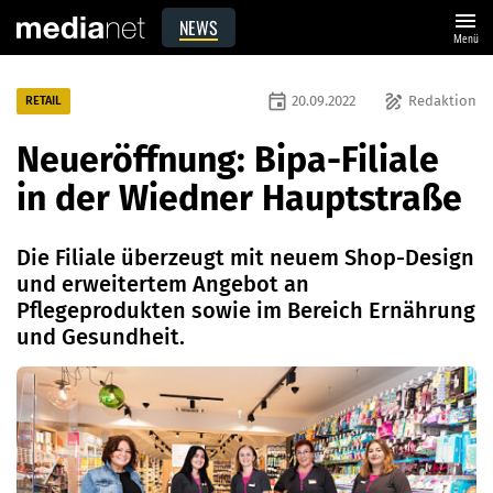
menu
NEWS
Menü
event
draw
20.09.2022
Redaktion
RETAIL
Neueröffnung: Bipa-Filiale
in der Wiedner Hauptstraße
Die Filiale überzeugt mit neuem Shop-Design
und erweitertem Angebot an
Pflegeprodukten sowie im Bereich Ernährung
und Gesundheit.