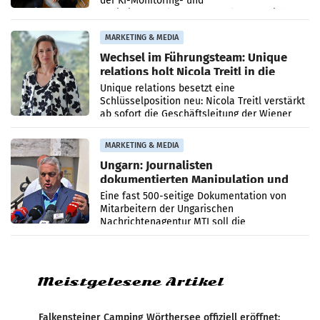
der KI-Monitoring- und
Optimierungsplattform OtterlyAI. Damit baut
die Agentur ihr Leistungsportfolio
MARKETING & MEDIA
Wechsel im Führungsteam: Unique
relations holt Nicola Treitl in die
Geschäftsleitung
Unique relations besetzt eine
Schlüsselposition neu: Nicola Treitl verstärkt
ab sofort die Geschäftsleitung der Wiener
PR-Agentur an der Seite von Josef Kalina und
Anna Kalina-Mahr.
MARKETING & MEDIA
Ungarn: Journalisten
dokumentierten Manipulation und
Zensur
Eine fast 500-seitige Dokumentation von
Mitarbeitern der Ungarischen
Nachrichtenagentur MTI soll die
systematische Nachrichten-Manipulation und
Zensur bei der Agentur während der Zeit
Meistgelesene Artikel
Falkensteiner Camping Wörthersee offiziell eröffnet: