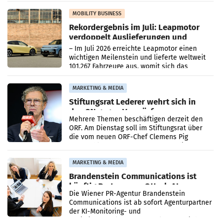
Bundeswettbewerbsbehörde und der
Bundeskartellanwalt
MOBILITY BUSINESS
Rekordergebnis im Juli: Leapmotor
verdoppelt Auslieferungen und
überschreitet die 100.000er-Marke
– Im Juli 2026 erreichte Leapmotor einen
wichtigen Meilenstein und lieferte weltweit
101.267 Fahrzeuge aus, womit sich das
Ergebnis gegenüber Juli 2025 mehr als
verdoppelte (+102
MARKETING & MEDIA
Stiftungsrat Lederer wehrt sich in
den SN gegen Vorwürfe
Mehrere Themen beschäftigen derzeit den
ORF. Am Dienstag soll im Stiftungsrat über
die vom neuen ORF-Chef Clemens Pig
vorgeschlagenen Besetzungen für die
Direktionen abgestimmt werden.
MARKETING & MEDIA
Brandenstein Communications ist
künftig Partner von OtterlyAI
Die Wiener PR-Agentur Brandenstein
Communications ist ab sofort Agenturpartner
der KI-Monitoring- und
Optimierungsplattform OtterlyAI. Damit baut