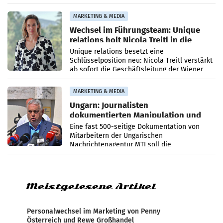
die Agentur ihr Leistungsportfolio
MARKETING & MEDIA
Wechsel im Führungsteam: Unique
relations holt Nicola Treitl in die
Geschäftsleitung
Unique relations besetzt eine
Schlüsselposition neu: Nicola Treitl verstärkt
ab sofort die Geschäftsleitung der Wiener
PR-Agentur an der Seite von Josef Kalina und
Anna Kalina-Mahr.
MARKETING & MEDIA
Ungarn: Journalisten
dokumentierten Manipulation und
Zensur
Eine fast 500-seitige Dokumentation von
Mitarbeitern der Ungarischen
Nachrichtenagentur MTI soll die
systematische Nachrichten-Manipulation und
Zensur bei der Agentur während der Zeit
Meistgelesene Artikel
Personalwechsel im Marketing von Penny
Österreich und Rewe Großhandel