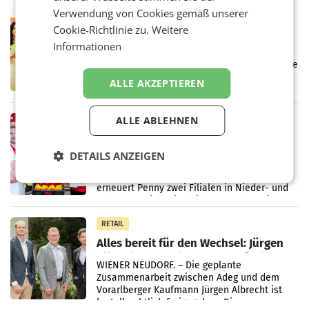
Markterwartung deutlich übertroffen.
Verwendung von Cookies gemäß unserer
RETAIL
Cookie-Richtlinie zu.
Weitere
Eine Bühne für Zirkularität: ARA und
Informationen
Müller informieren am POS über
Kreislauffähigkeit
Über den gesamten August hinweg rücken die
Altstoff Recycling Austria AG (ARA) und der
ALLE AKZEPTIEREN
Handelskonzern Müller die Initiative
„Kreislauf-Helden“ in allen österreichischen
Müller-Filialen
ALLE ABLEHNEN
RETAIL
Penny modernisiert zwei Filialen in
Ober- und Niederösterreich
DETAILS ANZEIGEN
WIENER NEUDORF. – Im Rahmen einer
laufenden Modernisierungsoffensive
erneuert Penny zwei Filialen in Nieder- und
Oberösterreich. Die beiden Standorte liegen
in Haag sowie im rund
RETAIL
Alles bereit für den Wechsel: Jürgen
Albrecht setzt ab 1.1.2027 auf Adeg
WIENER NEUDORF. – Die geplante
Zusammenarbeit zwischen Adeg und dem
Vorarlberger Kaufmann Jürgen Albrecht ist
kartellrechtlich freigegeben: Die