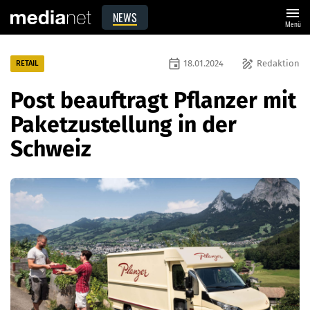
menu
NEWS
Menü
event
draw
18.01.2024
Redaktion
RETAIL
Post beauftragt Pflanzer mit
Paketzustellung in der
Schweiz