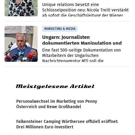
Geschäftsleitung
Unique relations besetzt eine
Schlüsselposition neu: Nicola Treitl verstärkt
ab sofort die Geschäftsleitung der Wiener
PR-Agentur an der Seite von Josef Kalina und
Anna Kalina-Mahr.
MARKETING & MEDIA
Ungarn: Journalisten
dokumentierten Manipulation und
Zensur
Eine fast 500-seitige Dokumentation von
Mitarbeitern der Ungarischen
Nachrichtenagentur MTI soll die
systematische Nachrichten-Manipulation und
Zensur bei der Agentur während der Zeit
Meistgelesene Artikel
Personalwechsel im Marketing von Penny
Österreich und Rewe Großhandel
Falkensteiner Camping Wörthersee offiziell eröffnet:
Drei Millionen Euro investiert