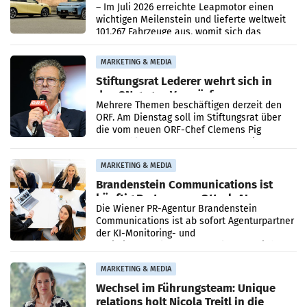
überschreitet die 100.000er-Marke
– Im Juli 2026 erreichte Leapmotor einen
wichtigen Meilenstein und lieferte weltweit
101.267 Fahrzeuge aus, womit sich das
Ergebnis gegenüber Juli 2025 mehr als
verdoppelte (+102
MARKETING & MEDIA
Stiftungsrat Lederer wehrt sich in
den SN gegen Vorwürfe
Mehrere Themen beschäftigen derzeit den
ORF. Am Dienstag soll im Stiftungsrat über
die vom neuen ORF-Chef Clemens Pig
vorgeschlagenen Besetzungen für die
Direktionen abgestimmt werden.
MARKETING & MEDIA
Brandenstein Communications ist
künftig Partner von OtterlyAI
Die Wiener PR-Agentur Brandenstein
Communications ist ab sofort Agenturpartner
der KI-Monitoring- und
Optimierungsplattform OtterlyAI. Damit baut
die Agentur ihr Leistungsportfolio
MARKETING & MEDIA
Wechsel im Führungsteam: Unique
relations holt Nicola Treitl in die