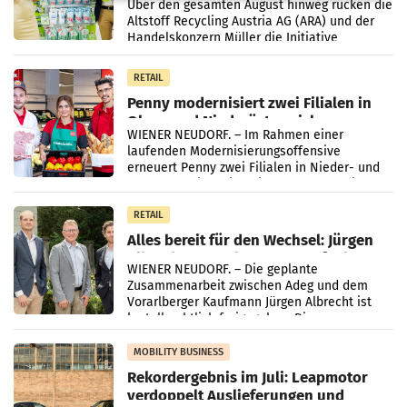
Kreislauffähigkeit
Über den gesamten August hinweg rücken die
Altstoff Recycling Austria AG (ARA) und der
Handelskonzern Müller die Initiative
„Kreislauf-Helden“ in allen österreichischen
Müller-Filialen
RETAIL
Penny modernisiert zwei Filialen in
Ober- und Niederösterreich
WIENER NEUDORF. – Im Rahmen einer
laufenden Modernisierungsoffensive
erneuert Penny zwei Filialen in Nieder- und
Oberösterreich. Die beiden Standorte liegen
in Haag sowie im rund
RETAIL
Alles bereit für den Wechsel: Jürgen
Albrecht setzt ab 1.1.2027 auf Adeg
WIENER NEUDORF. – Die geplante
Zusammenarbeit zwischen Adeg und dem
Vorarlberger Kaufmann Jürgen Albrecht ist
kartellrechtlich freigegeben: Die
Bundeswettbewerbsbehörde und der
Bundeskartellanwalt
MOBILITY BUSINESS
Rekordergebnis im Juli: Leapmotor
verdoppelt Auslieferungen und