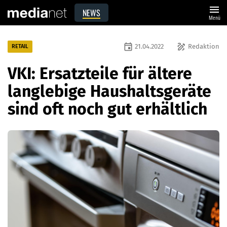
menu
NEWS
Menü
event
draw
21.04.2022
Redaktion
RETAIL
VKI: Ersatzteile für ältere
langlebige Haushaltsgeräte
sind oft noch gut erhältlich