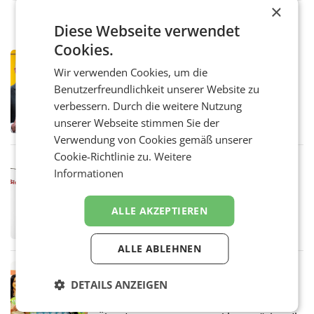
×
Diese Webseite verwendet
Cookies.
PRIMENEWS
Wir verwenden Cookies, um die
Österreichische Post: Umsatzplus im
Benutzerfreundlichkeit unserer Website zu
ersten Halbjahr trotz schwachem
Briefgeschäft
verbessern. Durch die weitere Nutzung
WIEN Die Österreichische Post AG hat im
ersten Halbjahr 2026 einen Konzernumsatz
unserer Webseite stimmen Sie der
von 1.544,0 Mio. EUR erwirtschaftet, was
Verwendung von Cookies gemäß unserer
einem Plus von 3,8 Prozent gegenüber dem
Cookie-Richtlinie zu.
Weitere
Vergleichszeitraum
MARKETING & MEDIA
Informationen
ProSiebenSat.1 spart und macht
überraschend viel Gewinn
UNTERFÖHRING/MAILAND/AMSTERDAM. Der
ALLE AKZEPTIEREN
Fernsehkonzern ProSiebenSat.1 hat im
Frühjahr dank Kostensenkungen operativ
wieder Gewinn gemacht und die
ALLE ABLEHNEN
Markterwartung deutlich übertroffen.
RETAIL
DETAILS ANZEIGEN
Eine Bühne für Zirkularität: ARA und
Müller informieren am POS über