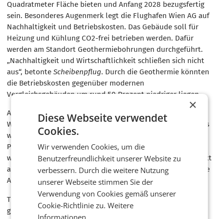
Quadratmeter Fläche bieten und Anfang 2028 bezugsfertig
sein. Besonderes Augenmerk legt die Flughafen Wien AG auf
Nachhaltigkeit und Betriebskosten. Das Gebäude soll für
Heizung und Kühlung CO2-frei betrieben werden. Dafür
werden am Standort Geothermiebohrungen durchgeführt.
„Nachhaltigkeit und Wirtschaftlichkeit schließen sich nicht
aus“, betonte
Scheibenpflug
. Durch die Geothermie könnten
die Betriebskosten gegenüber modernen
Vergleichsgebäuden um rund 50 Prozent niedriger liegen.
×
Auch beim Abbruch des Altbestands setzte die Flughafen
Diese Webseite verwendet
Wien AG auf Nachhaltigkeit. Statt eines klassischen Abrisses
Cookies.
wurde ein zertifizierter Rückbau durchgeführt. Mehr als 90
Wir verwenden Cookies, um die
Prozent des Materials konnten laut Scheibenpflug
wiederverwendet werden; einzelne Teile blieben sogar direkt
Benutzerfreundlichkeit unserer Website zu
am Standort im Einsatz. Gleichzeitig hätten sich dadurch die
verbessern. Durch die weitere Nutzung
Abbruchkosten etwa halbiert.
unserer Webseite stimmen Sie der
Verwendung von Cookies gemäß unserer
Trotz konjunktureller Unsicherheiten sieht
Scheibenpflug
Cookie-Richtlinie zu.
Weitere
gute Chancen für die Vermarktung. Gerade in Krisenzeiten
Informationen