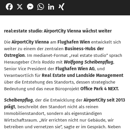
Facebook
X
Messenger
WhatsApp
LinkedIn
XING
real:estate studio: AirportCity Vienna wächst weiter
Die
AirportCity Vienna
am
Flughafen Wien
entwickelt sich
weiter zu einem der zentralen
Business-Hubs der
Ostregion
. Im medianet-Format „real estate studio“ sprach
Herausgeber
Chris Radda
mit
Wolfgang Scheibenpflug
,
Senior Vice President der
Flughafen Wien AG
, und
Verantwortlich für
Real Estate und Landside Management
über die Entstehung des Standorts, dessen strategische
Bedeutung und das neue Büroprojekt
Office Park 4 NEXT.
Scheibenpflug
, der die Entwicklung der
AirportCity seit 2013
prägt
, beschreibt den Standort nicht als reinen
Immobilienstandort, sondern als eigenständigen
Wirtschaftsraum. „Wir errichten nicht nur Gebäude, wir
betreiben und vernetzen sie“, sagte er im Gespräch. Neben