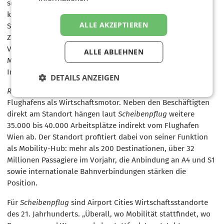
sei ein One-Stop-Shop-Ansatz ein Vorteil: Unternehmen
könnten sich auf ihr Kerngeschäft konzentrieren, während
ALLE AKZEPTIEREN
Standortthemen wie Parken, Essen, Kinderbetreuung,
Zertifikate oder Services bereits gelöst seien. Die
Vermarktung des Office Park 4 NEXT sei vor wenigen
ALLE ABLEHNEN
Monaten gestartet, Gespräche mit mehreren größeren
Interessenten liefen bereits.
DETAILS ANZEIGEN
Radda
verwies im Gespräch auch auf die Rolle des
Flughafens als Wirtschaftsmotor. Neben den Beschäftigten
direkt am Standort hängen laut
Scheibenpflug
weitere
35.000 bis 40.000 Arbeitsplätze indirekt vom Flughafen
Wien ab. Der Standort profitiert dabei von seiner Funktion
als Mobility-Hub: mehr als 200 Destinationen, über 32
Millionen Passagiere im Vorjahr, die Anbindung an A4 und S1
sowie internationale Bahnverbindungen stärken die
Position.
Für
Scheibenpflug
sind Airport Cities Wirtschaftsstandorte
des 21. Jahrhunderts. „Überall, wo Mobilität stattfindet, wo