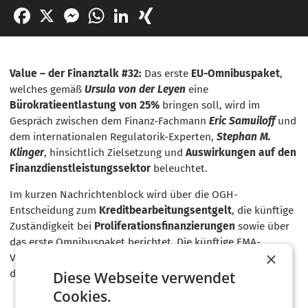
Facebook
X
Messenger
WhatsApp
LinkedIn
XING
Value – der Finanztalk #32:
Das erste
EU-Omnibuspaket
,
welches gemäß
Ursula von der Leyen
eine
Bürokratieentlastung von 25%
bringen soll, wird im
Gespräch zwischen dem Finanz-Fachmann
Eric Samuiloff
und
dem internationalen Regulatorik-Experten,
Stephan M.
Klinger
, hinsichtlich Zielsetzung und
Auswirkungen auf den
Finanzdienstleistungssektor
beleuchtet.
Im kurzen Nachrichtenblock wird über die OGH-
Entscheidung zum
Kreditbearbeitungsentgelt
, die künftige
Zuständigkeit bei
Proliferationsfinanzierungen
sowie über
das erste Omnibuspaket berichtet. Die künftige FMA-
×
Vorstandsbesetzung mit
Mariana Kühnel
wird ebenso
dargestellt.
Diese Webseite verwendet
Cookies.